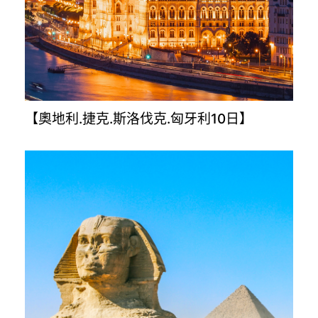
【奧地利.捷克.斯洛伐克.匈牙利10日】