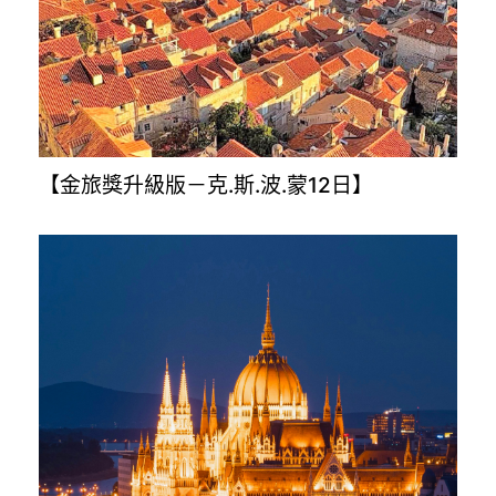
【金旅獎升級版－克.斯.波.蒙12日】