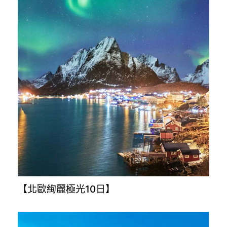
【北歐絢麗極光10日】