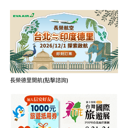
長榮德里開航(點擊諮詢)