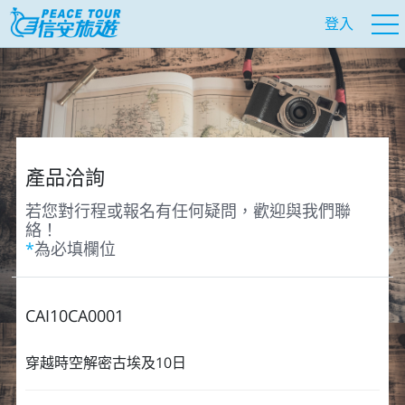
登入
產品洽詢
若您對行程或報名有任何疑問，歡迎與我們聯
絡！
*
為必填欄位
CAI10CA0001
穿越時空解密古埃及10日