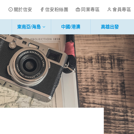
關於信安
信安粉絲團
同業專區
會員專區
東南亞/海島
中國/港澳
高雄出發