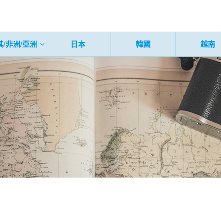
其/非洲/亞洲
日本
韓國
越南