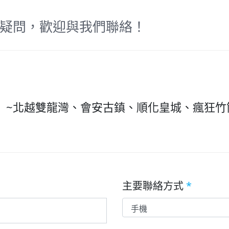
疑問，歡迎與我們聯絡！
】~北越雙龍灣、會安古鎮、順化皇城、瘋狂竹
主要聯絡方式
*