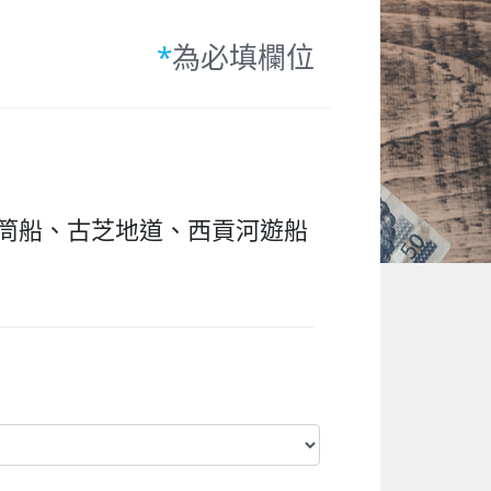
*
為必填欄位
筒船、古芝地道、西貢河遊船