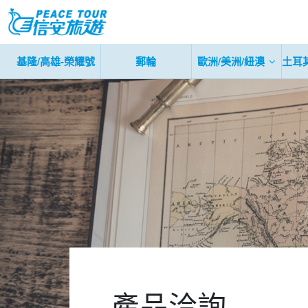
基隆/高雄-榮耀號
郵輪
歐洲/美洲/紐澳
土耳
產品洽詢