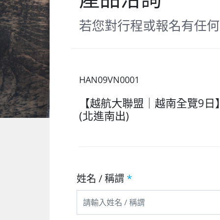
若您對行程或報名有任何
HAN09VN0001
【越航大聯盟｜越南全覽9日
(北進南出)
姓名 / 稱謂
*