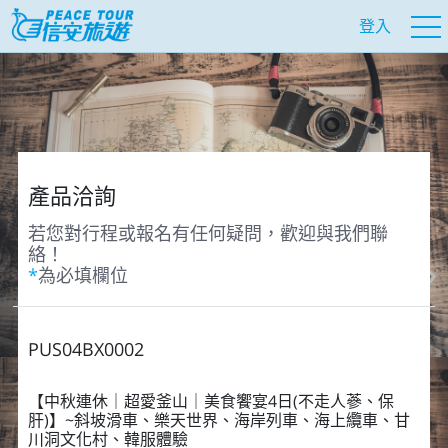
登入
產品洽詢
若您對行程或報名有任何疑問，歡迎與我們聯
絡！
*
為必填欄位
PUS04BX0002
【中秋連休｜超愛釜山｜美食饗宴4日(不走人蔘、保
肝)】~斜坡滑車、樂天世界、海岸列車、海上纜車、甘
川洞文化村、韓服體驗