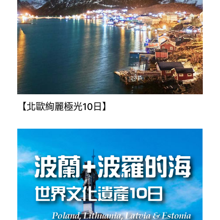
【北歐絢麗極光10日】