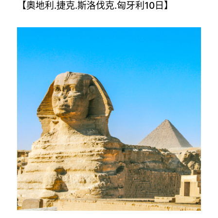
【奧地利.捷克.斯洛伐克.匈牙利10日】