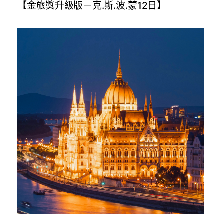
【金旅獎升級版－克.斯.波.蒙12日】