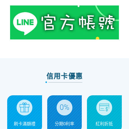
信用卡優惠
刷卡滿額禮
分期0利率
紅利折抵