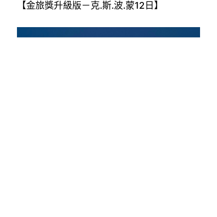
【金旅獎升級版－克.斯.波.蒙12日】