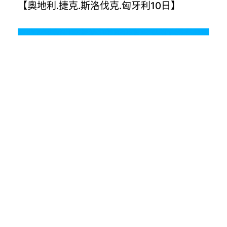
【奧地利.捷克.斯洛伐克.匈牙利10日】