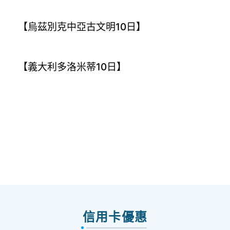
【烏茲別克中亞古文明10日】
【義大利多洛米蒂10日】
信用卡優惠