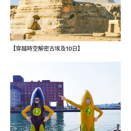
【奧地利.捷克.斯洛伐克.匈牙利10日】