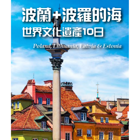
【北歐絢麗極光10日】