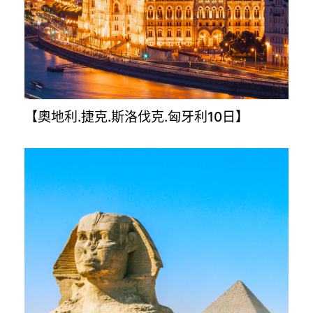
【金旅獎升級版－克.斯.波.蒙12日】