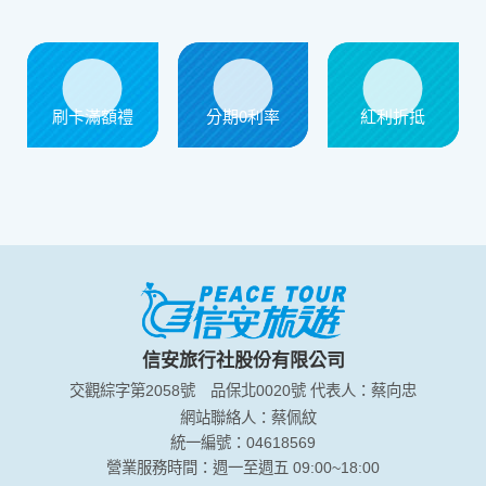
信用卡優惠
刷卡滿額禮
分期0利率
紅利折抵