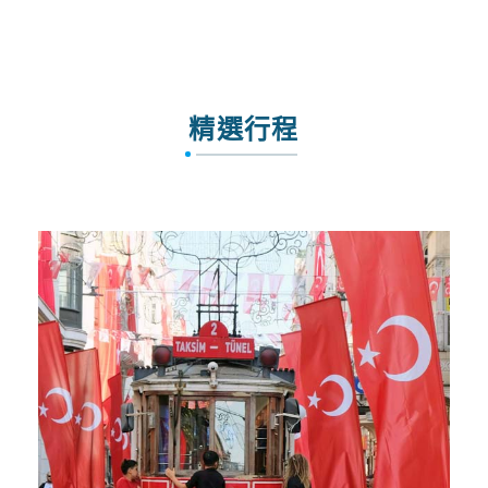
MH_漫遊馬來票價限時優惠
精選行程