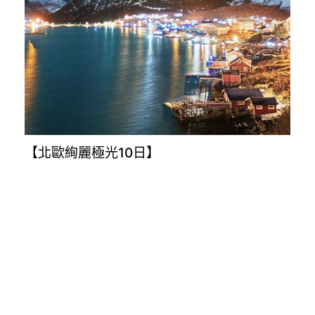
【北歐絢麗極光10日】