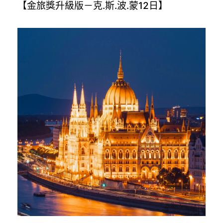
【金旅獎升級版－克.斯.波.蒙12日】