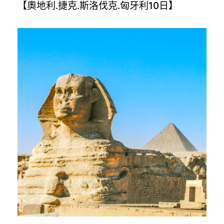
【奧地利.捷克.斯洛伐克.匈牙利10日】