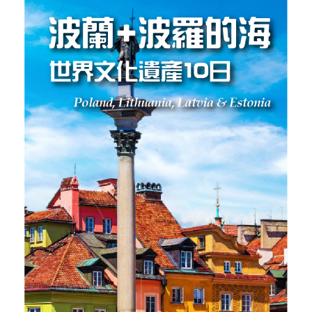
【北歐絢麗極光10日】