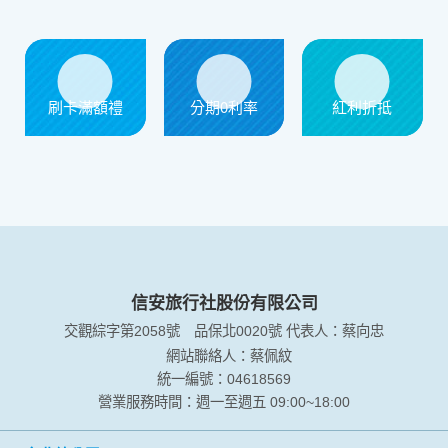
信用卡優惠
刷卡滿額禮
分期0利率
紅利折抵