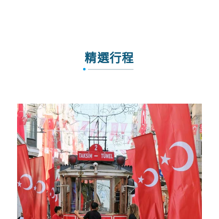
MH_漫遊馬來票價限時優惠
精選行程