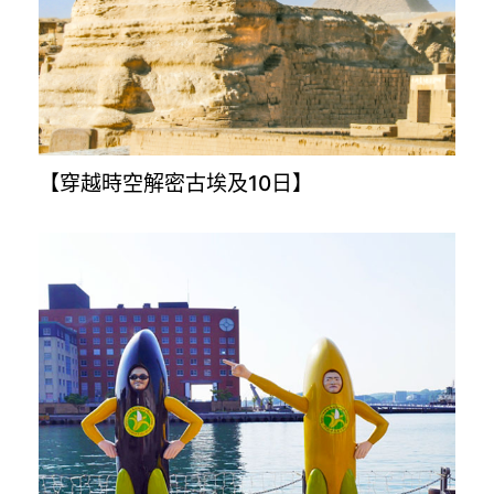
【奧地利.捷克.斯洛伐克.匈牙利10日】