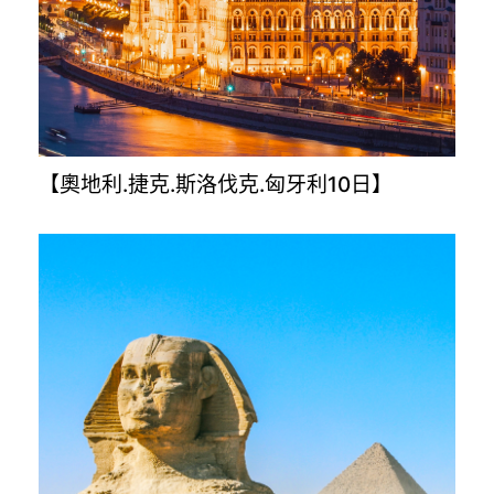
【金旅獎升級版－克.斯.波.蒙12日】