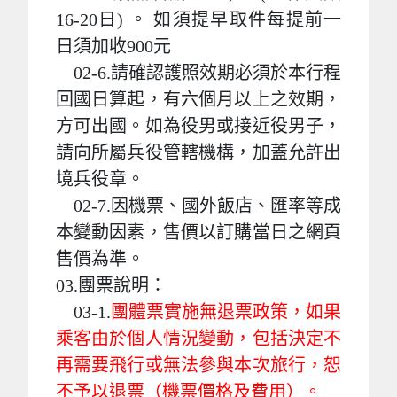
16-20日) 。 如須提早取件每提前一
日須加收900元
02-6.請確認護照效期必須於本行程
回國日算起，有六個月以上之效期，
方可出國。如為役男或接近役男子，
請向所屬兵役管轄機構，加蓋允許出
境兵役章。
02-7.因機票、國外飯店、匯率等成
本變動因素，售價以訂購當日之網頁
售價為準。
03.團票說明：
03-1.
團體票實施無退票政策，如果
乘客由於個人情況變動，包括決定不
再需要飛行或無法參與本次旅行，恕
不予以退票（機票價格及費用）。