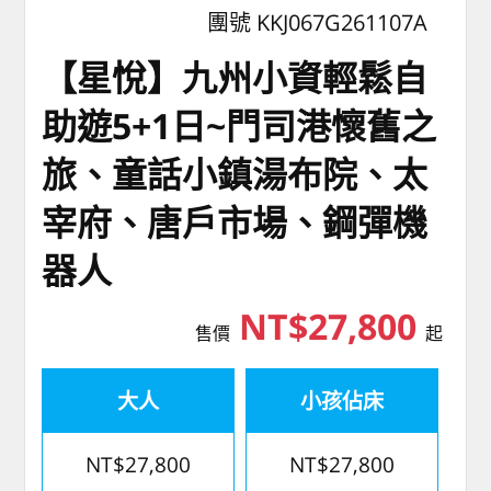
團號 KKJ067G261107A
【星悅】九州小資輕鬆自
助遊5+1日~門司港懷舊之
旅、童話小鎮湯布院、太
宰府、唐戶市場、鋼彈機
器人
NT$27,800
售價
起
大人
小孩佔床
NT$27,800
NT$27,800