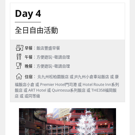
Day 4
全日自由活動
早餐
：飯店豐盛早餐
午餐
：方便遊玩~敬請自理
晚餐
：方便遊玩~敬請自理
住宿
： 北九州松柏園飯店 或 JR九州小倉車站飯店 或 康
福飯店小倉 或 Premier Hotel門司港 或 Hotel Route Inn系列
飯店 或 ART Hotel 或 Quintessa系列飯店 或 THE358福岡飯
店 或 或同等級