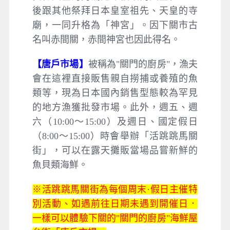
後跟其他祭拜日本皇室祖先、天皇的寺
廟，一同升格為「神宮」。因下關市古
名叫赤間關，赤間神宮也因此得名。
【唐戶市場】
被稱為"關門的廚房"，漁夫
會在這裡直接販售親自撈捕或養殖的魚
類等，現為日本國內銷售型態較為罕見
的地方漁獲批發市場。此外，週五、週
六（10:00～15:00）及週日、國定假日
（8:00～15:00）時會舉辦「活跳跳馬關
街」，可以在露天攤販當場品嘗新鮮的
魚貝類海鮮。
※活跳跳馬關街為每個周末·假日主催特
別活動、如遇前往日期未遇到開催日．
一樣可以體驗下關的"關門的廚房"海鮮屋