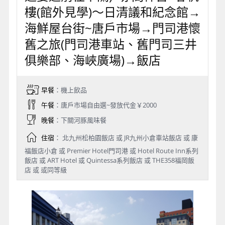
樓(館外見學)～日清議和紀念館→
海鮮屋台街~唐戶市場→門司港懷
舊之旅(門司港車站、舊門司三井
俱樂部、海峽廣場)→飯店
早餐
：機上飲品
午餐
：唐戶市場自由選~發放代金￥2000
晚餐
：下關河豚風味餐
住宿
： 北九州松柏園飯店 或 JR九州小倉車站飯店 或 康
福飯店小倉 或 Premier Hotel門司港 或 Hotel Route Inn系列
飯店 或 ART Hotel 或 Quintessa系列飯店 或 THE358福岡飯
店 或 或同等級