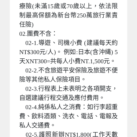
療險(未滿15歲或70歲以上，依法限
制最高保額為新台幣250萬旅行業責
任險)
02.團費不含：
02-1.導遊、司機小費 (建議每天約
NT$300元/人)。 例如:日本(含沖縄) 5
天XNT300=共每人小費NT.1,500元。
02-2.不含旅遊平安保險及旅遊不便
險等其他私人保險項目。
02-3.行程表上未表明之各項開支，
自選建議行程交通及應付費用。
02-4.純係私人之消費：如行李超重
費、飲料酒類、洗衣、電話、電報及
私人交通費。
02-5.護照新辦NT$1,800(工作天數