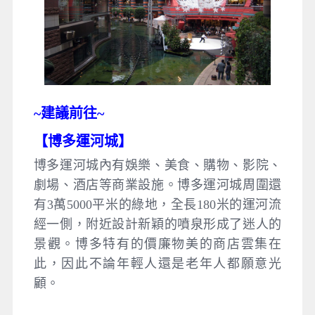
~建議
前往~
【
博多運河城
】
博多運河城內有娛樂、美食、購物、影院、
劇場、酒店等商業設施。博多運河城周圍還
有3萬5000平米的綠地，全長180米的運河流
經一側，附近設計新穎的噴泉形成了迷人的
景觀。博多特有的價廉物美的商店雲集在
此，因此不論年輕人還是老年人都願意光
顧。