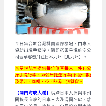
今日集合於台灣桃園國際機場，由專人
協助出境手續後，隨即搭乘星悅航空公
司豪華客機飛往日本九州【北九州】。
※星悅航空提供每位旅客每人一件10公
斤手提行李、30公斤托運行李(不限件數)
及果汁、咖啡、茶、熱湯，無餐食。
【關門海峽大橋】
橫跨日本九洲與本州
間狹長海峽的日本三大漩渦聞名處，離