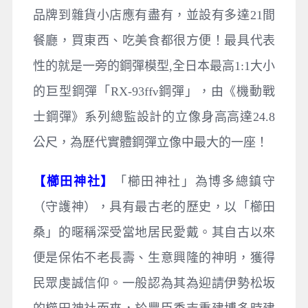
品牌到雜貨小店應有盡有，並設有多達21間
餐廳，買東西、吃美食都很方便！最具代表
性的就是一旁的鋼彈模型,全日本最高1:1大小
的巨型鋼彈「RX-93ffν鋼彈」，由《機動戰
士鋼彈》系列總監設計的立像身高高達24.8
公尺，為歷代實體鋼彈立像中最大的一座！
【櫛田神社】
「櫛田神社」為博多總鎮守
（守護神），具有最古老的歷史，以「櫛田
桑」的暱稱深受當地居民愛戴。其自古以來
便是保佑不老長壽、生意興隆的神明，獲得
民眾虔誠信仰。一般認為其為迎請伊勢松坂