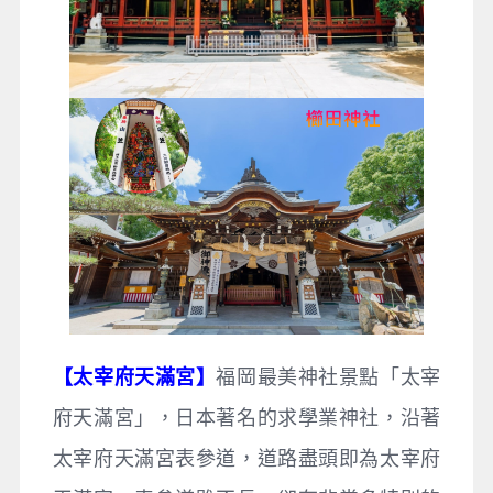
【太宰府天滿宮】
福岡最美神社景點「太宰
府天滿宮」，日本著名的求學業神社，沿著
太宰府天滿宮表參道，道路盡頭即為太宰府