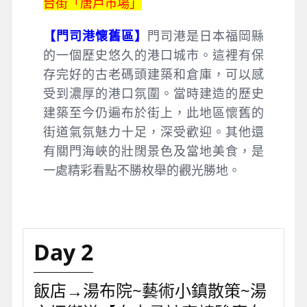
台街「唐戶市場」
【門司港懷舊區】
門司港是日本福岡縣
的一個歷史悠久的港口城市。這裡有保
存完好的古老碼頭建築和倉庫，可以感
受到濃厚的港口氛圍。當時建造的歷史
建築至今仍遍布於街上，此地區懷舊的
街道氣氛魅力十足，深受歡迎。其他還
有關門海峽的壯闊景色及當地美食，是
一處精彩看點不勝枚舉的觀光勝地。
Day 2
飯店→湯布院~藝術小鎮散策~湯