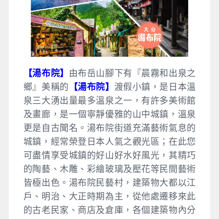
【湯布院】
由布岳山腳下有『晨霧和出泉之
鄉』美稱的
【湯布院】
渡假小鎮，是日本溫
泉三大湧出量最多溫泉之一，有許多美術館
及畫廊，是一個寧靜優雅的山中城鎮，溫泉
更是自古聞名。湯布院街道充滿藝術氣息的
城鎮，經常榮登日本人氣之觀光區；在此您
可盡情享受城鎮的好山好水好風光，其精巧
的陶藝、木雕、彩繪玻璃及壓花等民間藝術
皆極出色。湯布院民藝村，建築物大都以江
戶、明治、大正時期為主，從他處遷移來此
的古老民家、商店及倉庫，各個建築物內分