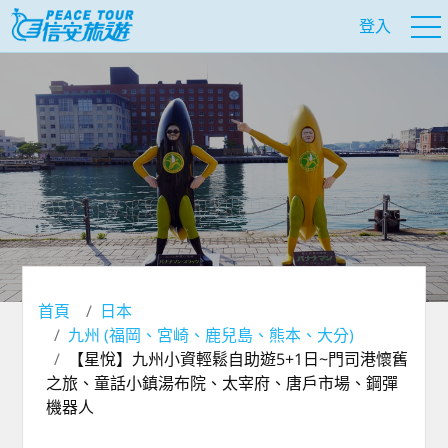
登入
首頁
日本
九州 (福岡、宮崎、鹿兒島、熊本、大分)
【星悅】九州小資輕鬆自助遊5+1日~門司港懷舊
之旅、童話小鎮湯布院、太宰府、唐戶市場、鋼彈
機器人