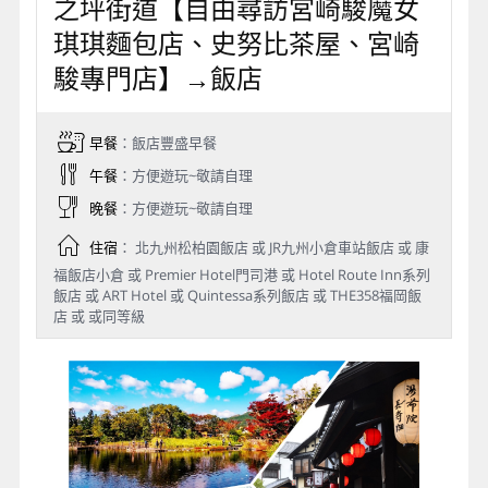
之坪街道【自由尋訪宮崎駿魔女
琪琪麵包店、史努比茶屋、宮崎
駿專門店】→飯店
早餐
：飯店豐盛早餐
午餐
：方便遊玩~敬請自理
晚餐
：方便遊玩~敬請自理
住宿
： 北九州松柏園飯店 或 JR九州小倉車站飯店 或 康
福飯店小倉 或 Premier Hotel門司港 或 Hotel Route Inn系列
飯店 或 ART Hotel 或 Quintessa系列飯店 或 THE358福岡飯
店 或 或同等級