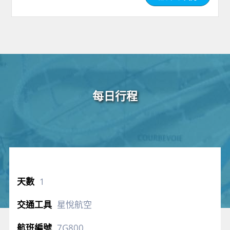
每日行程
1
星悅航空
7G800