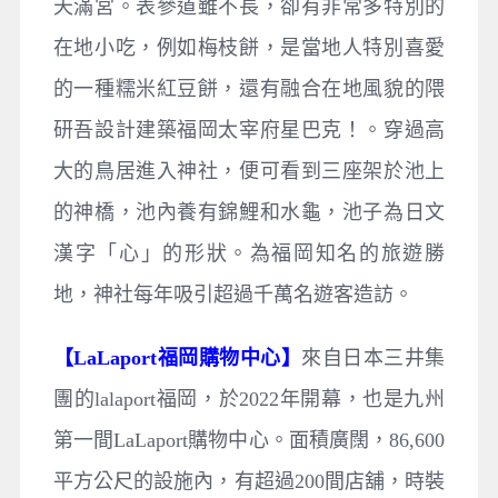
天滿宮。表參道雖不長，卻有非常多特別的
在地小吃，例如梅枝餅，是當地人特別喜愛
的一種糯米紅豆餅，還有融合在地風貌的隈
研吾設計建築福岡太宰府星巴克！。穿過高
大的鳥居進入神社，便可看到三座架於池上
的神橋，池內養有錦鯉和水龜，池子為日文
漢字「心」的形狀。為福岡知名的旅遊勝
地，神社每年吸引超過千萬名遊客造訪。
【LaLaport福岡購物中心】
來自日本三井集
團的lalaport福岡，於2022年開幕，也是九州
第一間LaLaport購物中心。面積廣闊，86,600
平方公尺的設施內，有超過200間店舖，時裝