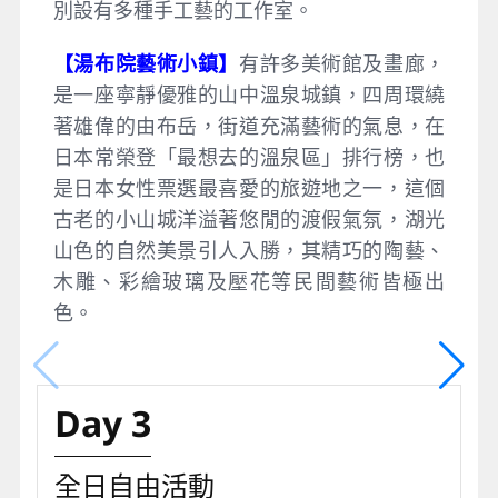
別設有多種手工藝的工作室。
【湯布院藝術小鎮】
有許多美術館及畫廊，
是一座寧靜優雅的山中溫泉城鎮，四周環繞
著雄偉的由布岳，街道充滿藝術的氣息，在
日本常榮登「最想去的溫泉區」排行榜，也
是日本女性票選最喜愛的旅遊地之一，這個
古老的小山城洋溢著悠閒的渡假氣氛，湖光
山色的自然美景引人入勝，其精巧的陶藝、
木雕、彩繪玻璃及壓花等民間藝術皆極出
色。
Day 3
全日自由活動