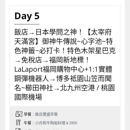
Day 5
飯店→日本學問之神！【太宰府
天滿宮】御神牛傳說~心字池~特
色神籤~必打卡！特色木架星巴克
→免稅店→福岡新地標！
LaLaport福岡購物中心+1:1實體
鋼彈機器人→博多祗園山笠而聞
名~櫛田神社→北九州空港 / 桃園
國際機場
早餐
：飯店豐盛早餐
午餐
：小月和牛陶板料理￥2800