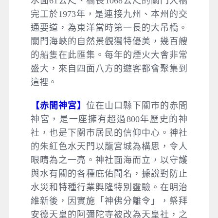
水面61公尺、橋長1068公尺的關門大橋
完工於1973年，是連接九州、本州的交
通要道，為東洋當時第一長的大吊橋。
關門海峽的自然景觀獨特優美，幾百艘
的船隻在此匯集。每年的煙火大會非常
盛大，來自四面八方的遊客都會聚集到
這裡。
【赤間神宮】
位在山口縣下關市的赤間
神宮，是一座擁有超過800年歷史的神
社，也是下關市居民的信仰中心。神社
的朱紅色水天門以龍宮城為構思，令人
眼睛為之一亮。神社面海而立，以守護
與水有關的各種庇佑聞名，據說對防止
水災和特種行業興隆特別靈驗。在明治
維新後，因實施「神佛分離令」，祭拜
安德天皇的阿彌陀寺被改為天皇社，之