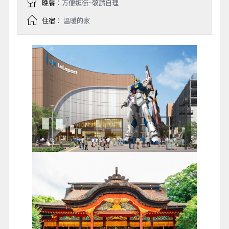
晚餐
：方便逛街~敬請自理
住宿
： 溫暖的家