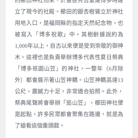
的櫛田神社而來，於豐臣秀吉重建博多時建
立了現今的社殿。櫛田的銀杏樹聳立於神社
用地入口，是福岡縣的指定天然紀念物，也
被寫入「博多祝歌」中。其樹齡據說約為
1,000年以上，自古以來便是受到崇敬的御神
木。這裡也是負責舉辦博多代表性夏日祭典
「博多祇園山笠」的神社，一整年（6月除
外）都會展示著山笠神轎。山笠神轎高達13
公尺，震撼力十足，非常適合拍照。此外，
祭典尾聲將會舉辦「追山笠」，櫛田神社便
是起點，許多民眾都會聚集在路邊，就是為
了搶看這個重頭戲。