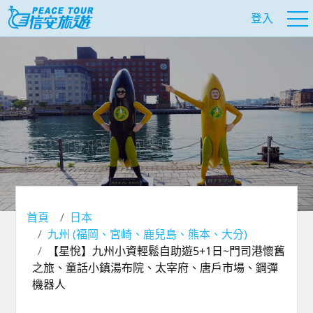
登入
首頁
日本
九州 (福岡、宮崎、鹿兒島、熊本、大分)
【星悅】九州小資輕鬆自助遊5+1日~門司港懷舊
之旅、童話小鎮湯布院、太宰府、唐戶市場、鋼彈
機器人