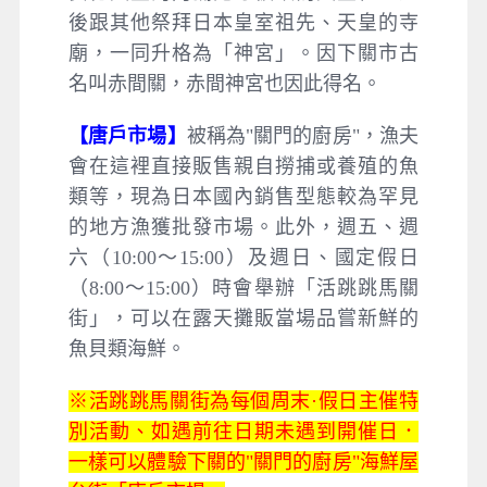
後跟其他祭拜日本皇室祖先、天皇的寺
廟，一同升格為「神宮」。因下關市古
名叫赤間關，赤間神宮也因此得名。
【唐戶市場】
被稱為"關門的廚房"，漁夫
會在這裡直接販售親自撈捕或養殖的魚
類等，現為日本國內銷售型態較為罕見
的地方漁獲批發市場。此外，週五、週
六（10:00～15:00）及週日、國定假日
（8:00～15:00）時會舉辦「活跳跳馬關
街」，可以在露天攤販當場品嘗新鮮的
魚貝類海鮮。
※活跳跳馬關街為每個周末·假日主催特
別活動、如遇前往日期未遇到開催日．
一樣可以體驗下關的"關門的廚房"海鮮屋