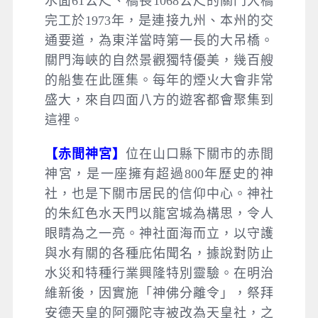
水面61公尺、橋長1068公尺的關門大橋
完工於1973年，是連接九州、本州的交
通要道，為東洋當時第一長的大吊橋。
關門海峽的自然景觀獨特優美，幾百艘
的船隻在此匯集。每年的煙火大會非常
盛大，來自四面八方的遊客都會聚集到
這裡。
【赤間神宮】
位在山口縣下關市的赤間
神宮，是一座擁有超過800年歷史的神
社，也是下關市居民的信仰中心。神社
的朱紅色水天門以龍宮城為構思，令人
眼睛為之一亮。神社面海而立，以守護
與水有關的各種庇佑聞名，據說對防止
水災和特種行業興隆特別靈驗。在明治
維新後，因實施「神佛分離令」，祭拜
安德天皇的阿彌陀寺被改為天皇社，之