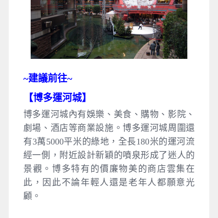
~建議
前往~
【
博多運河城
】
博多運河城內有娛樂、美食、購物、影院、
劇場、酒店等商業設施。博多運河城周圍還
有3萬5000平米的綠地，全長180米的運河流
經一側，附近設計新穎的噴泉形成了迷人的
景觀。博多特有的價廉物美的商店雲集在
此，因此不論年輕人還是老年人都願意光
顧。