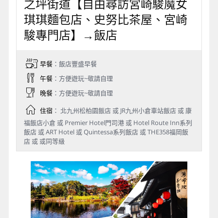
之坪街道【自由尋訪宮崎駿魔女
琪琪麵包店、史努比茶屋、宮崎
駿專門店】→飯店
早餐
：飯店豐盛早餐
午餐
：方便遊玩~敬請自理
晚餐
：方便遊玩~敬請自理
住宿
： 北九州松柏園飯店 或 JR九州小倉車站飯店 或 康
福飯店小倉 或 Premier Hotel門司港 或 Hotel Route Inn系列
飯店 或 ART Hotel 或 Quintessa系列飯店 或 THE358福岡飯
店 或 或同等級