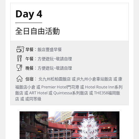
Day 4
全日自由活動
早餐
：飯店豐盛早餐
午餐
：方便遊玩~敬請自理
晚餐
：方便遊玩~敬請自理
住宿
： 北九州松柏園飯店 或 JR九州小倉車站飯店 或 康
福飯店小倉 或 Premier Hotel門司港 或 Hotel Route Inn系列
飯店 或 ART Hotel 或 Quintessa系列飯店 或 THE358福岡飯
店 或 或同等級