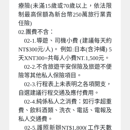
療險(未滿15歲或70歲以上，依法限
制最高保額為新台幣250萬旅行業責
任險)
02.團費不含：
02-1.導遊、司機小費 (建議每天約
NT$300元/人)。 例如:日本(含沖縄) 5
天XNT300=共每人小費NT.1,500元。
02-2.不含旅遊平安保險及旅遊不便
險等其他私人保險項目。
02-3.行程表上未表明之各項開支，
自選建議行程交通及應付費用。
02-4.純係私人之消費：如行李超重
費、飲料酒類、洗衣、電話、電報及
私人交通費。
02-5.護照新辦NT$1,800(工作天數