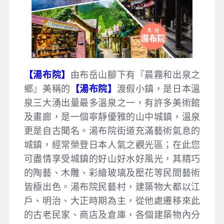
【湯布院】
由布岳山腳下有『晨霧和出泉之
鄉』美稱的
【湯布院】
渡假小鎮，是日本溫
泉三大湧出量最多溫泉之一，有許多美術館
及畫廊，是一個寧靜優雅的山中城鎮，溫泉
更是自古聞名。湯布院街道充滿藝術氣息的
城鎮，經常榮登日本人氣之觀光區；在此您
可盡情享受城鎮的好山好水好風光，其精巧
的陶藝、木雕、彩繪玻璃及壓花等民間藝術
皆極出色。湯布院民藝村，建築物大都以江
戶、明治、大正時期為主，從他處遷移來此
的古老民家、商店及倉庫，各個建築物內分