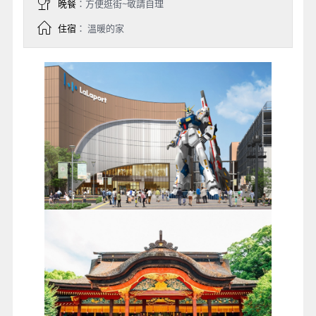
晚餐
：方便逛街~敬請自理
住宿
： 溫暖的家