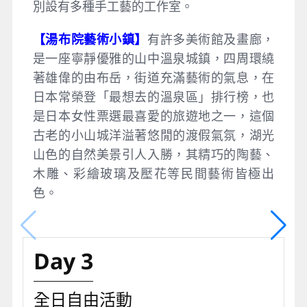
別設有多種手工藝的工作室。
【湯布院藝術小鎮】
有許多美術館及畫廊，
是一座寧靜優雅的山中溫泉城鎮，四周環繞
著雄偉的由布岳，街道充滿藝術的氣息，在
日本常榮登「最想去的溫泉區」排行榜，也
是日本女性票選最喜愛的旅遊地之一，這個
古老的小山城洋溢著悠閒的渡假氣氛，湖光
山色的自然美景引人入勝，其精巧的陶藝、
木雕、彩繪玻璃及壓花等民間藝術皆極出
色。
Day 3
全日自由活動