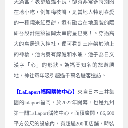
天滿宮。表參道雖不長，卻有非常多特別的
在地小吃，例如梅枝餅，是當地人特別喜愛
的一種糯米紅豆餅，還有融合在地風貌的隈
研吾設計建築福岡太宰府星巴克！。穿過高
大的鳥居進入神社，便可看到三座架於池上
的神橋，池內養有錦鯉和水龜，池子為日文
漢字「心」的形狀。為福岡知名的旅遊勝
地，神社每年吸引超過千萬名遊客造訪。
【LaLaport福岡購物中心】
來自日本三井集
團的lalaport福岡，於2022年開幕，也是九州
第一間LaLaport購物中心。面積廣闊，86,600
平方公尺的設施內，有超過200間店舖，時裝