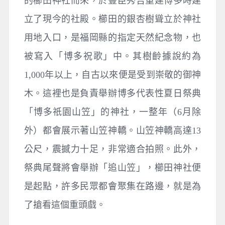
的櫛田神社而來，於豐臣秀吉重建博多時建
立了現今的社殿。櫛田的銀杏樹聳立於神社
用地入口，是福岡縣的指定天然紀念物，也
被寫入「博多祝歌」中。其樹齡據說約為
1,000年以上，自古以來便是受到崇敬的御神
木。這裡也是負責舉辦博多代表性夏日祭典
「博多祇園山笠」的神社，一整年（6月除
外）都會展示著山笠神轎。山笠神轎高達13
公尺，震撼力十足，非常適合拍照。此外，
祭典尾聲將會舉辦「追山笠」，櫛田神社便
是起點，許多民眾都會聚集在路邊，就是為
了搶看這個重頭戲。