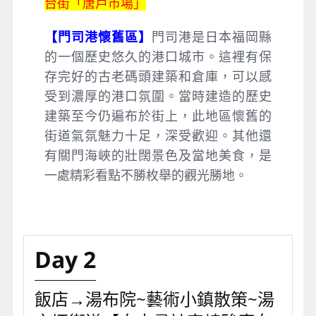
台街「唐戶市場」
【門司港懷舊區】
門司港是日本福岡縣
的一個歷史悠久的港口城市。這裡有保
存完好的古老碼頭建築和倉庫，可以感
受到濃厚的港口氛圍。當時建造的歷史
建築至今仍遍布於街上，此地區懷舊的
街道氣氛魅力十足，深受歡迎。其他還
有關門海峽的壯闊景色及當地美食，是
一處精彩看點不勝枚舉的觀光勝地。
Day 2
飯店→湯布院~藝術小鎮散策~湯