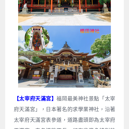
【太宰府天滿宮】
福岡最美神社景點「太宰
府天滿宮」，日本著名的求學業神社，沿著
太宰府天滿宮表參道，道路盡頭即為太宰府