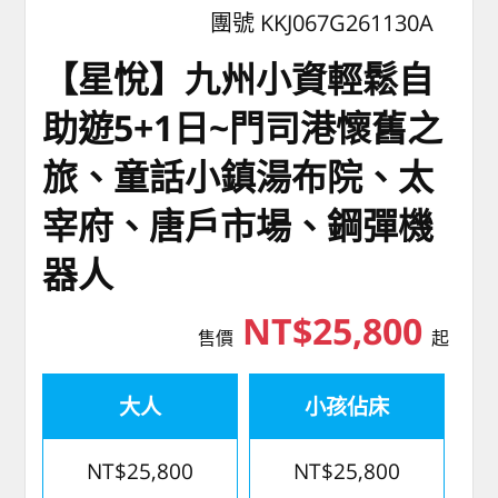
團號 KKJ067G261130A
【星悅】九州小資輕鬆自
助遊5+1日~門司港懷舊之
旅、童話小鎮湯布院、太
宰府、唐戶市場、鋼彈機
器人
NT$25,800
售價
起
大人
小孩佔床
NT$25,800
NT$25,800