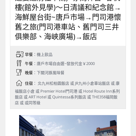
樓(館外見學)～日清議和紀念館→
海鮮屋台街~唐戶市場→門司港懷
舊之旅(門司港車站、舊門司三井
俱樂部、海峽廣場)→飯店
早餐
：機上飲品
午餐
：唐戶市場自由選~發放代金￥2000
晚餐
：下關河豚風味餐
住宿
： 北九州松柏園飯店 或 JR九州小倉車站飯店 或 康
福飯店小倉 或 Premier Hotel門司港 或 Hotel Route Inn系列
飯店 或 ART Hotel 或 Quintessa系列飯店 或 THE358福岡飯
店 或 或同等級