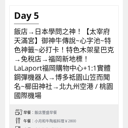
Day 5
飯店→日本學問之神！【太宰府
天滿宮】御神牛傳說~心字池~特
色神籤~必打卡！特色木架星巴克
→免稅店→福岡新地標！
LaLaport福岡購物中心+1:1實體
鋼彈機器人→博多祗園山笠而聞
名~櫛田神社→北九州空港 / 桃園
國際機場
早餐
：飯店豐盛早餐
午餐
：小月和牛陶板料理￥2800