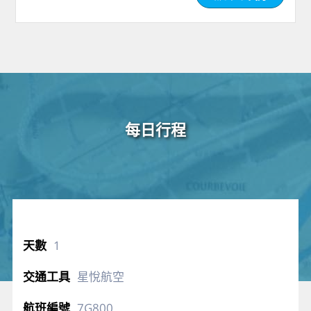
每日行程
1
星悅航空
7G800