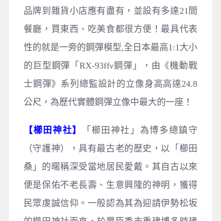
品牌到雜貨小店應有盡有，並設有多達21間
餐廳，買東西、吃美食都很方便！最具代表
性的就是一旁的鋼彈模型,全日本最高1:1大小
的巨型鋼彈「RX-93ffν鋼彈」，由《機動戰
士鋼彈》系列總監設計的立像身高高達24.8
公尺，為歷代實體鋼彈立像中最大的一座！
【櫛田神社】
「櫛田神社」為博多總鎮守
（守護神），具有最古老的歷史，以「櫛田
桑」的暱稱深受當地居民愛戴。其自古以來
便是保佑不老長壽、生意興隆的神明，獲得
民眾虔誠信仰。一般認為其為迎請伊勢松坂