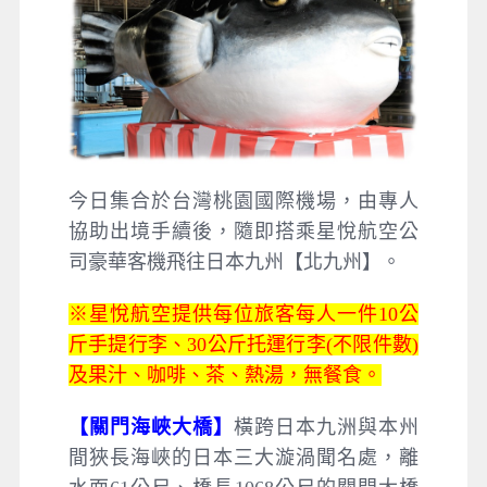
今日集合於台灣桃園國際機場，由專人
協助出境手續後，隨即搭乘星悅航空公
司豪華客機飛往日本九州【北九州】。
※星悅航空提供每位旅客每人一件10公
斤手提行李、30公斤托運行李(不限件數)
及果汁、咖啡、茶、熱湯，無餐食。
【關門海峽大橋】
橫跨日本九洲與本州
間狹長海峽的日本三大漩渦聞名處，離