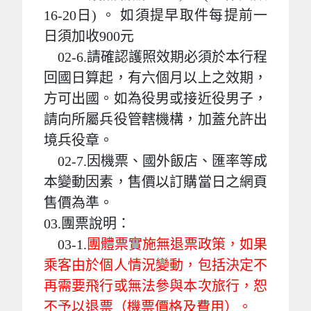
16-20日) 。 如須提早取件每提前一
日須加收900元
02-6.請確認護照效期必須於本行程
回國日算起，有六個月以上之效期，
方可出國。如為役男或接近役男子，
請向所屬兵役管轄機構，加蓋允許出
境兵役章。
02-7.因機票、國外飯店、匯率等成
本變動因素，售價以訂購當日之網頁
售價為準。
03.團票說明：
03-1.
團體票實施無退票政策，如果
乘客由於個人情況變動，包括決定不
再需要飛行或無法參與本次旅行，恕
不予以退票（機票價格及費用）。