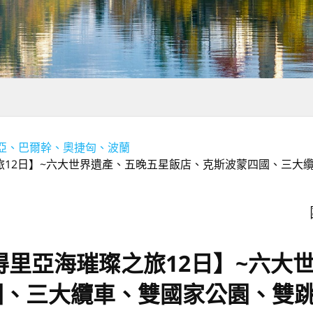
西亞、巴爾幹、奧捷匈、波蘭
旅12日】~六大世界遺產、五晚五星飯店、克斯波蒙四國、三大
得里亞海璀璨之旅12日】~六大
國、三大纜車、雙國家公園、雙