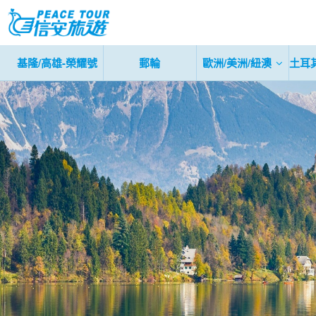
基隆/高雄-榮耀號
郵輪
歐洲/美洲/紐澳
土耳