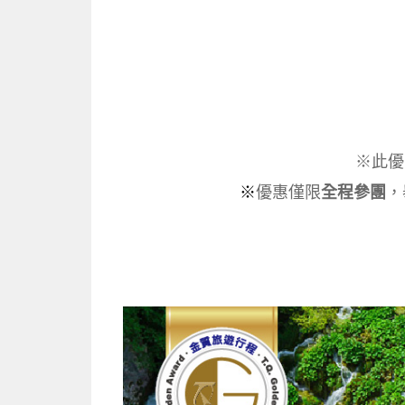
※
此優
※
優惠僅限
全程參團
，