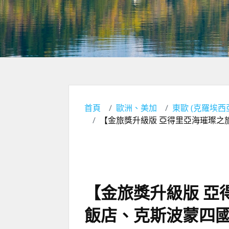
首頁
歐洲、美加
東歐 (克羅埃
【金旅獎升級版 亞得里亞海璀璨之
【金旅獎升級版 亞
飯店、克斯波蒙四