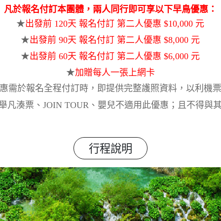
凡於
報
名付訂本團體，
兩人同行
即可享以下早鳥優惠：
★
出發前 120天 報名付訂 第二人優惠 $10,000 元
★
出發前 90天 報名付訂 第二人優惠 $8,000 元
★
出發前 60天 報名付訂 第二人優惠 $6,000 元
★
加贈每人一張上網卡
惠需於報名全程付訂時，即提供完整護照資料，以利機
舉凡湊票、JOIN TOUR、嬰兒不適用此優惠；且不得
行程說明