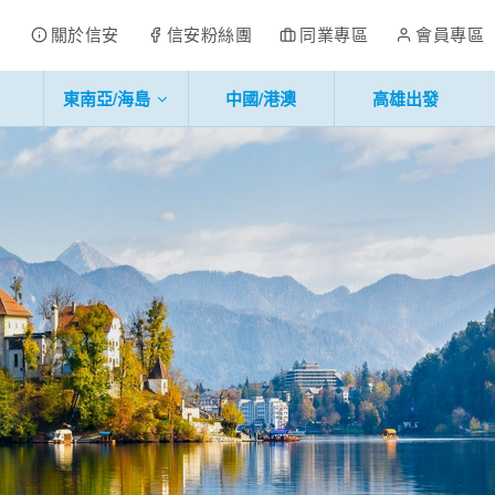
關於信安
信安粉絲團
同業專區
會員專區
東南亞/海島
中國/港澳
高雄出發