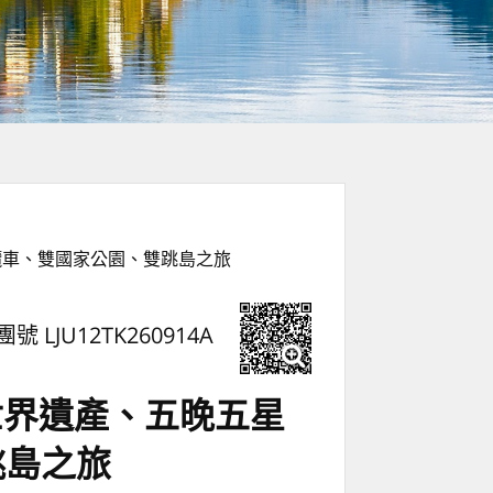
纜車、雙國家公園、雙跳島之旅
團號 LJU12TK260914A
世界遺產、五晚五星
跳島之旅