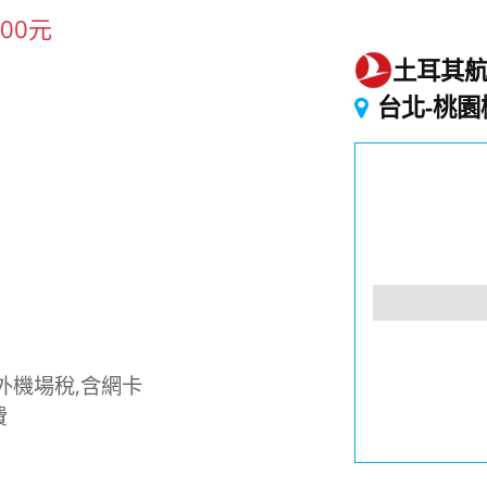
00元
土耳其
起
台北-桃園
外機場稅,含網卡
費