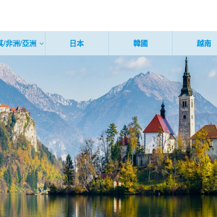
其/非洲/亞洲
日本
韓國
越南