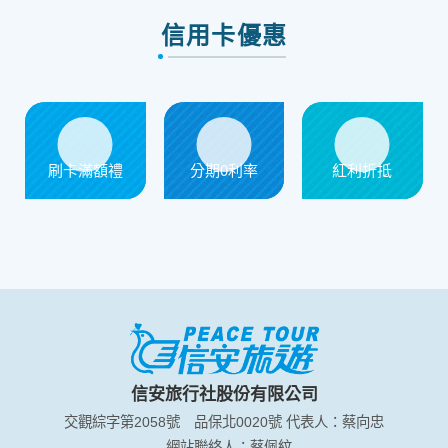
信用卡優惠
刷卡滿額禮
分期0利率
紅利折抵
信安旅行社股份有限公司
交觀綜字第2058號
品保北0020號
代表人：蔡向忠
網站聯絡人：蔡佩紋