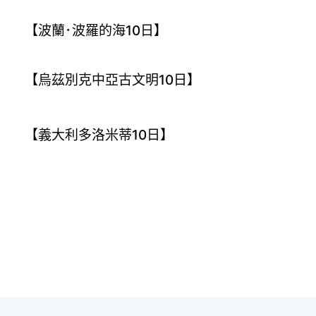
【波蘭･波羅的海10日】
【烏茲別克中亞古文明10日】
【義大利多洛米蒂10日】