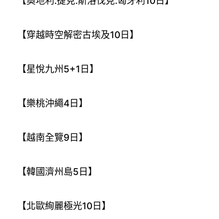
【奧地利.捷克.斯洛伐克.匈牙利10日】
【穿越時空解密古埃及10日】
【星悅九州5+1日】
【樂桃沖繩4日】
【越南全覽9日】
【韓國濟州島5日】
【北歐絢麗極光10日】