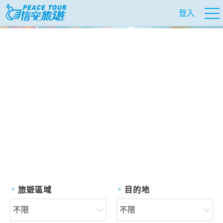
登入
往前
往
旅遊區域
目的地