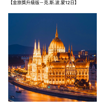
【金旅獎升級版－克.斯.波.蒙12日】