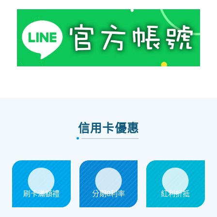
信用卡優惠
刷卡滿額禮
分期0利率
紅利折抵