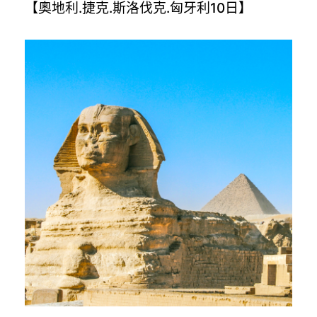
【奧地利.捷克.斯洛伐克.匈牙利10日】