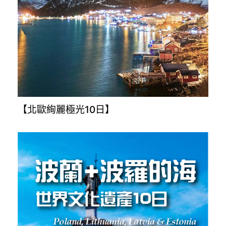
【北歐絢麗極光10日】