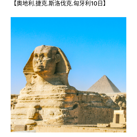
【奧地利.捷克.斯洛伐克.匈牙利10日】