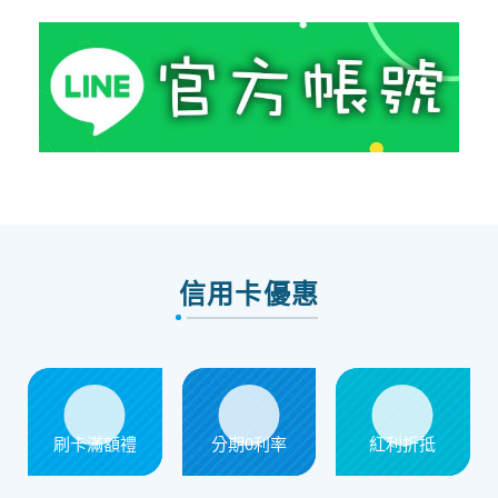
信用卡優惠
刷卡滿額禮
分期0利率
紅利折抵