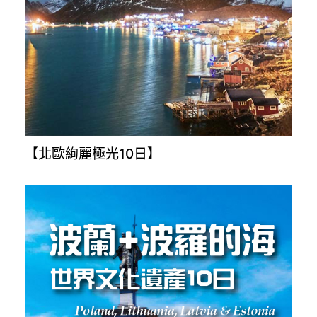
【北歐絢麗極光10日】