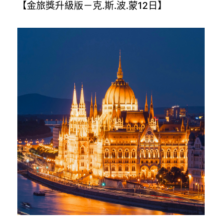
【金旅獎升級版－克.斯.波.蒙12日】