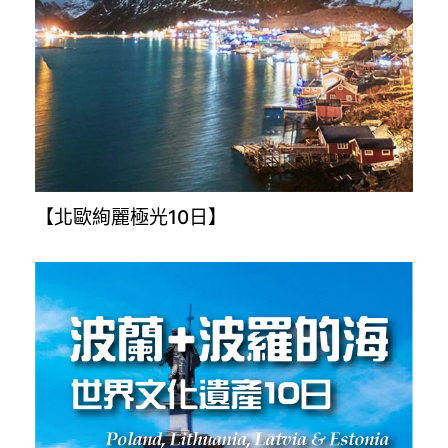
【北歐絢麗極光10日】