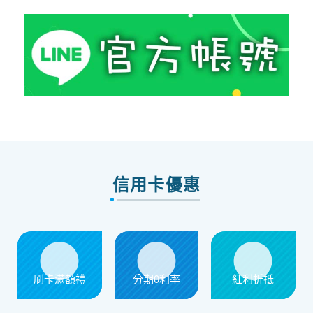
信用卡優惠
刷卡滿額禮
分期0利率
紅利折抵