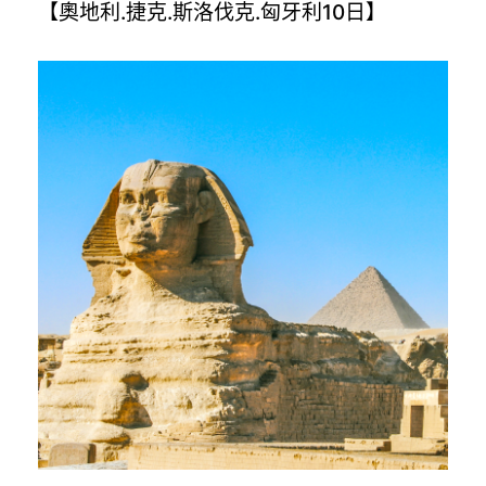
【奧地利.捷克.斯洛伐克.匈牙利10日】