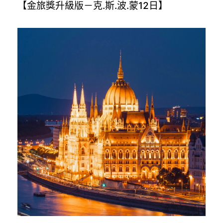
【金旅獎升級版－克.斯.波.蒙12日】