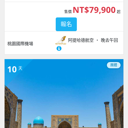
NT$79,900
售價
起
報名
阿提哈德航空
晚去午回
桃園國際機場
團體
10
天