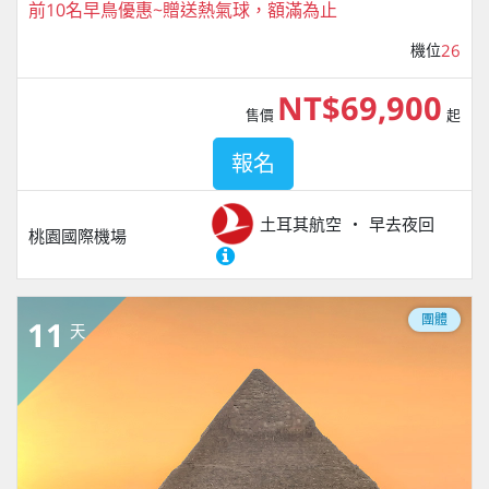
前10名早鳥優惠~贈送熱氣球，額滿為止
機位
26
NT$69,900
售價
起
報名
土耳其航空
早去夜回
桃園國際機場
團體
11
天