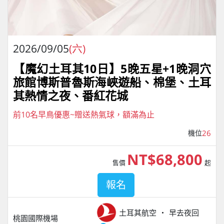
2026/09/05
(六)
【魔幻土耳其10日】5晚五星+1晚洞穴
旅館博斯普魯斯海峽遊船、棉堡、土耳
其熱情之夜、番紅花城
前10名早鳥優惠~贈送熱氣球，額滿為止
機位
26
NT$68,800
售價
起
報名
土耳其航空
早去夜回
桃園國際機場