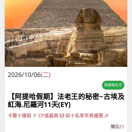
2026/10/06
(二)
熱銷報名中
【阿提哈假期】法老王的秘密~古埃及
紅海.尼羅河11天(EY)
卡雙十連假 🚩 CP值最高 🙌 前十名享早鳥優惠 🎉
機位
27