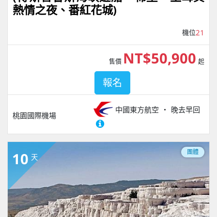
熱情之夜、番紅花城)
機位
21
NT$50,900
售價
起
報名
中國東方航空
晚去早回
桃園國際機場
團體
10
天