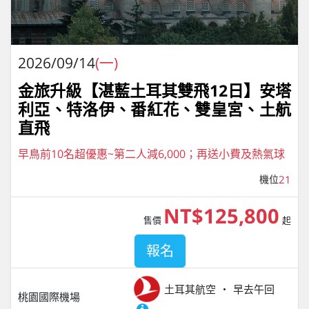
2026/09/14
(一)
金旅升級【湛藍土耳其雙飛12日】安塔
利亞、特洛伊、番紅花、雙皇宮、土航
直飛
早鳥前10名超優惠~第二人減6,000；再送小費及熱氣球
機位
21
NT$125,800
售價
起
報名
土耳其航空
早去午回
桃園國際機場