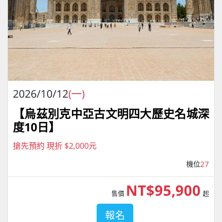
2026/10/12
(一)
【烏茲別克中亞古文明四大歷史名城深
度10日】
搶先預約 現折 $2,000元
機位
27
NT$95,900
售價
起
報名