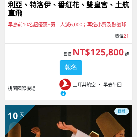
利亞、特洛伊、番紅花、雙皇宮、土航
直飛
早鳥前10名超優惠~第二人減6,000；再送小費及熱氣球
機位
21
NT$125,800
售價
起
報名
土耳其航空
早去午回
桃園國際機場
團體
10
天