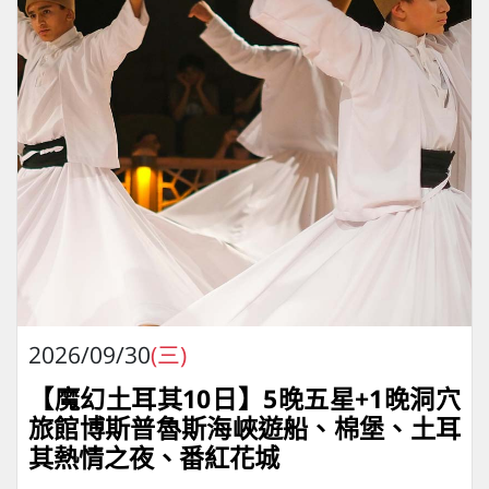
2026/09/30
(三)
【魔幻土耳其10日】5晚五星+1晚洞穴
旅館博斯普魯斯海峽遊船、棉堡、土耳
其熱情之夜、番紅花城