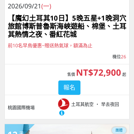
2026/09/21
(一)
【魔幻土耳其10日】5晚五星+1晚洞穴
旅館博斯普魯斯海峽遊船、棉堡、土耳
其熱情之夜、番紅花城
前10名早鳥優惠~贈送熱氣球，額滿為止
機位
26
NT$72,900
售價
起
報名
土耳其航空
早去夜回
桃園國際機場
團體
天