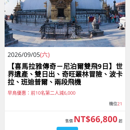
2026/09/05
(六)
【喜馬拉雅傳奇－尼泊爾雙飛9日】世
界遺產、雙日出、奇旺叢林冒險、波卡
拉、班迪普爾、兩段飛機
早鳥優惠：前10名第二人減6,000
機位
21
NT$66,800
售價
起