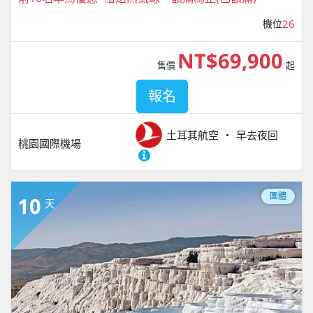
機位
26
NT$69,900
售價
起
報名
土耳其航空
早去夜回
桃園國際機場
團體
10
天