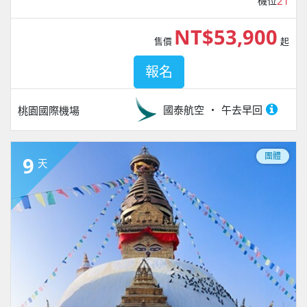
機位
21
NT$53,900
售價
起
報名
國泰航空
午去早回
桃園國際機場
團體
9
天