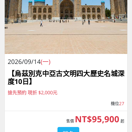
2026/09/14
(一)
【烏茲別克中亞古文明四大歷史名城深
度10日】
搶先預約 現折 $2,000元
機位
27
NT$95,900
售價
起