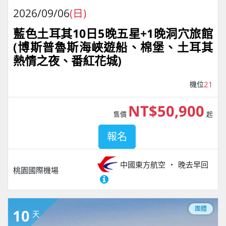
2026/09/06
(日)
藍色土耳其10日5晚五星+1晚洞穴旅館
(博斯普魯斯海峽遊船、棉堡、土耳其
熱情之夜、番紅花城)
機位
21
NT$50,900
售價
起
報名
中國東方航空
晚去早回
桃園國際機場
團體
10
天