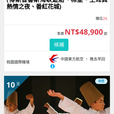
熱情之夜、番紅花城)
機位
26
NT$48,900
售價
起
候補
中國東方航空
晚去早回
桃園國際機場
團體
10
天