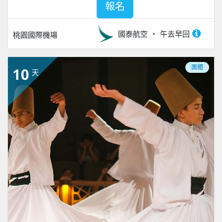
報名
國泰航空
午去早回
桃園國際機場
團體
10
天