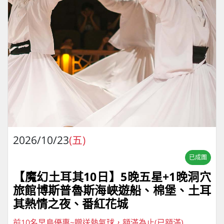
2026/10/23
(五)
已成團
【魔幻土耳其10日】5晚五星+1晚洞穴
旅館博斯普魯斯海峽遊船、棉堡、土耳
其熱情之夜、番紅花城
前10名早鳥優惠~贈送熱氣球，額滿為止(已額滿)