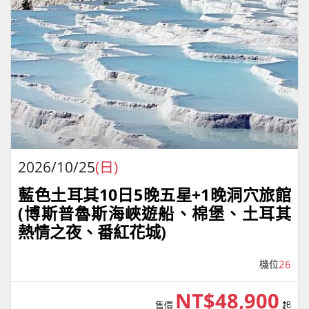
2026/10/25
(日)
藍色土耳其10日5晚五星+1晚洞穴旅館
(博斯普魯斯海峽遊船、棉堡、土耳其
熱情之夜、番紅花城)
機位
26
NT$48,900
售價
起