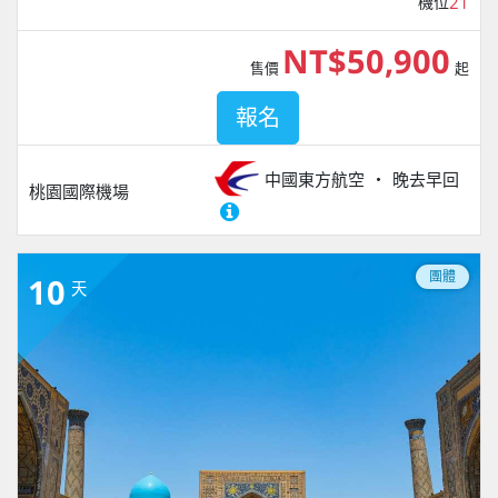
機位
21
NT$50,900
售價
起
報名
中國東方航空
晚去早回
桃園國際機場
團體
10
天