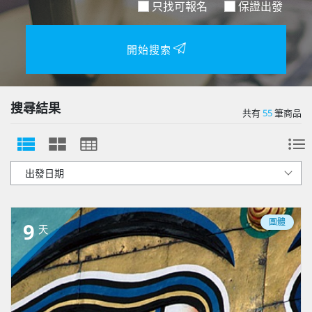
只找可報名
保證出發
開始搜索
搜尋結果
共有
55
筆商品
團體
9
天