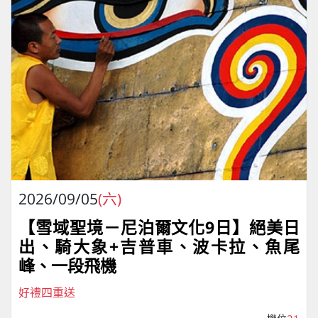
2026/09/05
(六)
【雪域聖境－尼泊爾文化9日】絕美日
出、騎大象+吉普車、波卡拉、魚尾
峰、一段飛機
好禮四重送