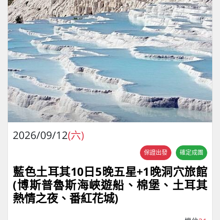
2026/09/12
(六)
保證出發
確定成團
藍色土耳其10日5晚五星+1晚洞穴旅館
(博斯普魯斯海峽遊船、棉堡、土耳其
熱情之夜、番紅花城)