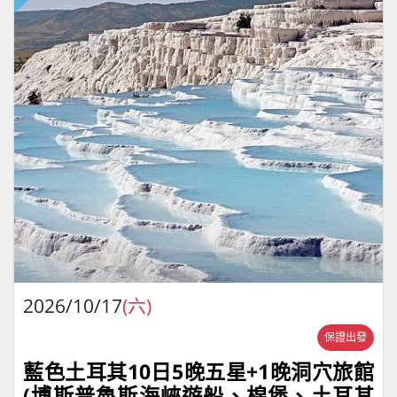
2026/10/17
(六)
保證出發
藍色土耳其10日5晚五星+1晚洞穴旅館
(博斯普魯斯海峽遊船、棉堡、土耳其