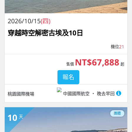
2026/10/15
(四)
穿越時空解密古埃及10日
機位
21
NT$67,888
售價
起
報名
中國國際航空
晚去早回
桃園國際機場
團體
10
天