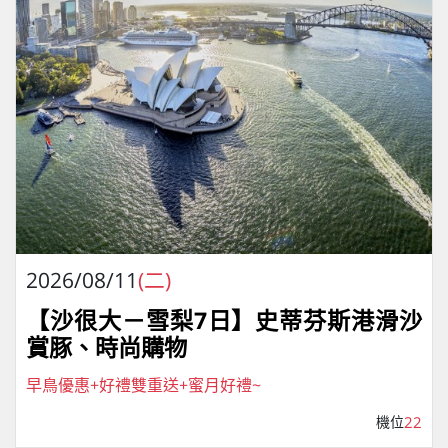
2026/08/11
(二)
【沙很大－雪梨7日】史蒂芬斯港滑沙
賞豚、時尚購物
早鳥優惠+好禮雙重送+蜜月好禮~
機位
22