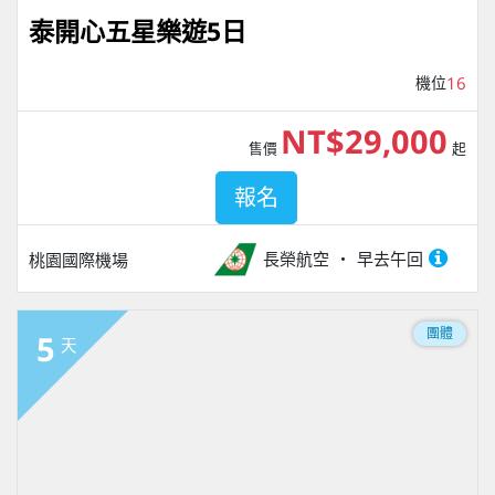
泰開心五星樂遊5日
機位
16
NT$29,000
售價
起
報名
長榮航空
早去午回
桃園國際機場
團體
5
天