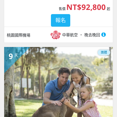
NT$92,800
售價
起
報名
中華航空
晚去晚回
桃園國際機場
團體
9
天