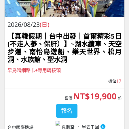
2026/08/23
(日)
【真韓假期｜台中出發｜首爾精彩5日
(不走人蔘、保肝）】~湖水纜車、天空
步道、南怡島遊船、樂天世界、松月
洞、水族館、聖水洞
早鳥贈網路卡+專用轉接頭
機位
17
NT$19,900
售價
起
報名
真航空
早去午回
台中國際機場