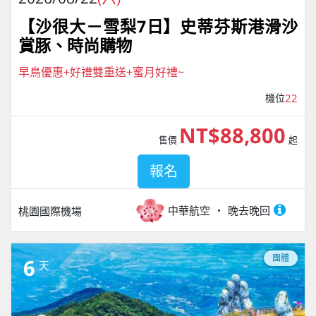
【沙很大－雪梨7日】史蒂芬斯港滑沙
賞豚、時尚購物
早鳥優惠+好禮雙重送+蜜月好禮~
機位
22
NT$88,800
售價
起
報名
中華航空
晚去晚回
桃園國際機場
團體
6
天