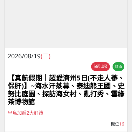
2026/08/19
(三)
保證出發
額滿
【真航假期｜超愛濟州5⽇(不走人蔘、
保肝)】~海水汗蒸幕、泰迪熊王國、史
努比庭園、探訪海女村、亂打秀、雪綠
茶博物館
早鳥加贈2大好禮
機位
16