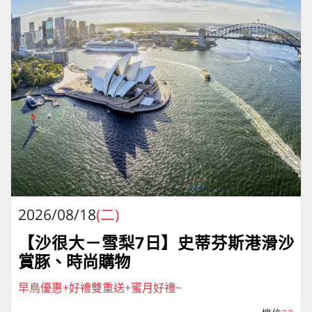
2026/08/18
(二)
【沙很大－雪梨7日】史蒂芬斯港滑沙
賞豚、時尚購物
早鳥優惠+好禮雙重送+蜜月好禮~