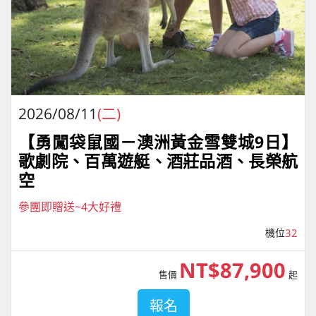
2026/08/11
(二)
【勇闖袋鼠國－澳洲黃金雪雙城9日】
歌劇院、百萬遊艇、酒莊品酒、長榮航
空
參團即贈送~4大好禮
機位
32
NT$87,900
售價
起
報名