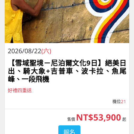
2026/08/22
(六)
【雪域聖境－尼泊爾文化9日】絕美日
出、騎大象+吉普車、波卡拉、魚尾
峰、一段飛機
好禮四重送
機位
21
NT$53,900
售價
起
報名