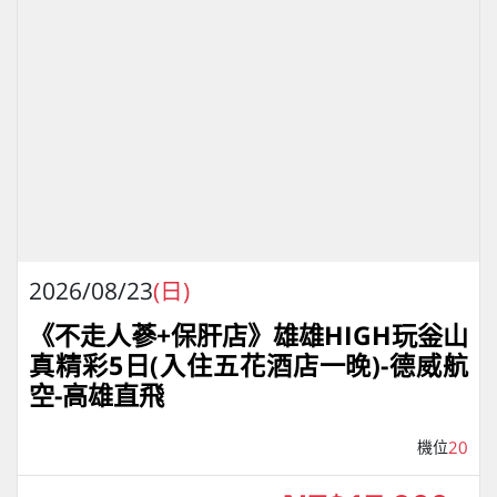
2026/08/23
(日)
《不走人蔘+保肝店》雄雄HIGH玩釡山
真精彩5日(入住五花酒店一晚)-德威航
空-高雄直飛
機位
20