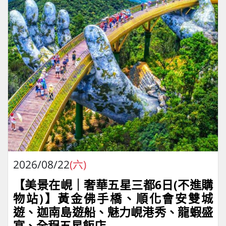
2026/08/22
(六)
【美景在峴｜奢華五星三都6日(不進購
物站)】黃金佛手橋、順化會安雙城
遊、迦南島遊船、魅力峴港秀、龍蝦盛
宴、全程五星飯店