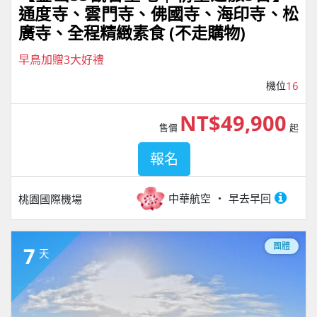
通度寺、雲門寺、佛國寺、海印寺、松
廣寺、全程精緻素食 (不走購物)
早鳥加贈3大好禮
機位
16
NT$49,900
售價
起
報名
中華航空
早去早回
桃園國際機場
團體
7
天