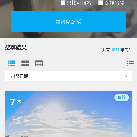
只找可報名
保證出發
開始搜索
搜尋結果
共有
1811
筆商品
團體
7
天