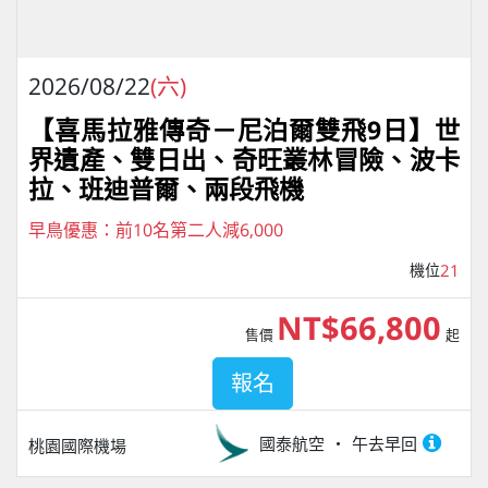
2026/08/22
(六)
【喜馬拉雅傳奇－尼泊爾雙飛9日】世
界遺產、雙日出、奇旺叢林冒險、波卡
拉、班迪普爾、兩段飛機
早鳥優惠：前10名第二人減6,000
機位
21
NT$66,800
售價
起
報名
國泰航空
午去早回
桃園國際機場