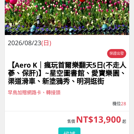
2026/08/23
(日)
保證出發
【Aero K｜瘋玩首爾樂翻天5日(不走人
蔘、保肝)】~星空圖書館、愛寶樂園、
渠道滑車、新塗鴉秀、明洞逛街
早鳥加贈網路卡、轉接頭
機位
28
NT$13,900
售價
起