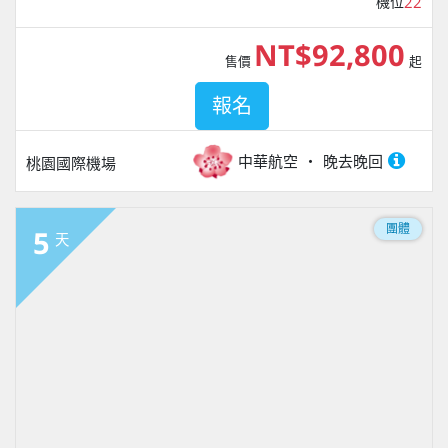
機位
22
NT$92,800
售價
起
報名
中華航空
晚去晚回
桃園國際機場
團體
5
天