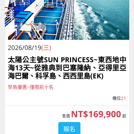
2026/08/19
(三)
太陽公主號SUN PRINCESS~東西地中
海13天~從雅典到巴塞隆納、亞得里亞
海巴爾、科孚島、西西里島(EK)
早鳥優惠~僅限前十名
機位
21
NT$169,900
售價
起
報名