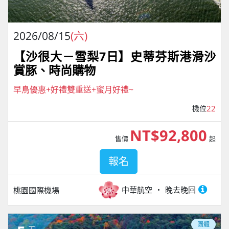
2026/08/15
(六)
【沙很大－雪梨7日】史蒂芬斯港滑沙
賞豚、時尚購物
早鳥優惠+好禮雙重送+蜜月好禮~
機位
22
NT$92,800
售價
起
報名
中華航空
晚去晚回
桃園國際機場
團體