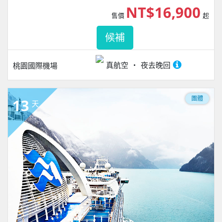
NT$16,900
售價
起
候補
真航空
夜去晚回
桃園國際機場
團體
13
天