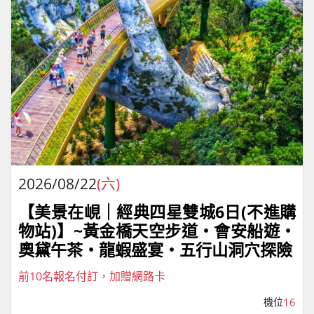
2026/08/22
(六)
【美景在峴｜經典四星雙城6日(不進購
物站)】~黃金橋天空步道・會安船遊・
奧黛午茶・龍蝦盛宴・五行山洞穴探險
前10名報名付訂，加贈網路卡
機位
16