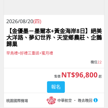
2026/08/20
(四)
【金優墨－墨爾本+黃金海岸8日】絕美
大洋路、夢幻世界、天堂鄉農莊、企鵝
歸巢
早鳥禮+好禮三重送+蜜月禮
機位
22
NT$96,800
售價
起
報名
中華航空
晚去晚回
桃園國際機場