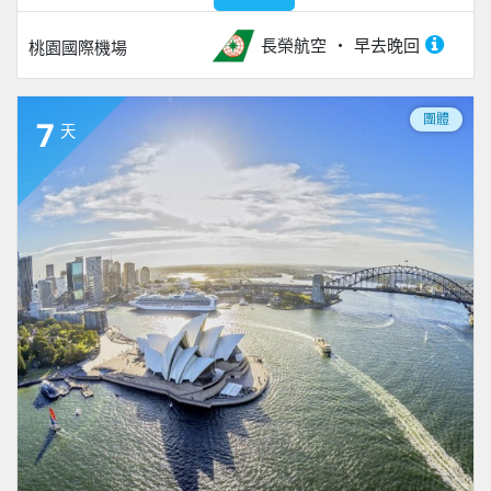
長榮航空
早去晚回
桃園國際機場
團體
7
天