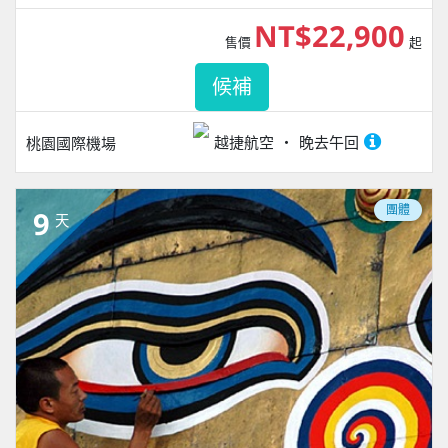
NT$22,900
售價
起
候補
越捷航空
晚去午回
桃園國際機場
團體
9
天