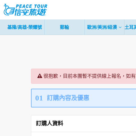
基隆/高雄-榮耀號
郵輪
歐洲/美洲/紐澳
土耳
很抱歉，目前本團暫不提供線上報名，如有
01
訂購內容及優惠
訂購人資料