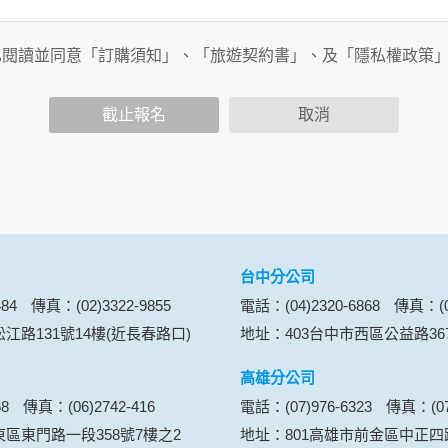
已閱讀並同意「訂購須知」、「旅遊契約書」、及「隱私權政策
會請您提供相關個人的資料，其範圍如下：
功能時，會保留您所提供的姓名、電子郵件地址、聯絡方式及使
括您使用連線設備的 IP 位址、使用時間、使用的瀏覽器、瀏
截止報名
取消
。
內容進行統計與分析，分析結果之統計數據或說明文字呈現，除
網站絕不會將您的個人資料揭露予第三人或使用於蒐集目的以外
、服務、活動或贈獎時，本網站會收集您的個人識別資料，本網
、電話、住址、身份證字號、電子郵件、出生日期、性別、行業
站取得您的姓名、電話、住址、身份證字號、電子郵件、出生日
料。
台中分公司
伺服器自行產生的相關記錄，包括您使用連線設備的 IP 位址
84
傳真：(02)3322-9855
電話：(04)2320-6868
傳真：(04
示，歸納使用者瀏覽器在本網站內部所瀏覽的網頁，除非您願意
江路131號14樓(近長春路口)
地址：403台中市西區公益路36
廣告之廠商，或與連結本網站，也可能蒐集您個人的資料。對於
施不適用本網站隱私權保護政策，本公司不負任何連帶責任。
高雄分公司
傳送商業性資料或電子郵件給您。本公司除了在該資料或電子郵
68
傳真：(06)2742-416
電話：(07)976-6323
傳真：(07)
郵件的方法及說明。
東區東門路一段358號7樓之2
地址：801高雄市前金區中正四路