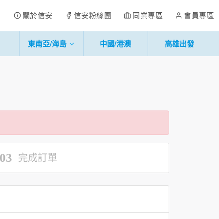
關於信安
信安粉絲團
同業專區
會員專區
東南亞/海島
中國/港澳
高雄出發
03
完成訂單