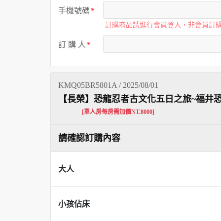
手機號碼
訂購商品請進行會員登入，非會員訂
訂 購 人
KMQ05BR5801A / 2025/08/01
【長榮】恐龍忍者古文化五日之旅~福井
[單人房每房需加價NT.8000]
請確認訂購內容
大人
小孩佔床