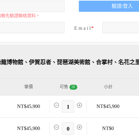
驗證/登入
購需先驗證聯絡資料。
E m a i l
恐龍博物館、伊賀忍者、琵琶湖美術館、合掌村、名花之
單價
可售
小計
28
NT$45,900
1
NT$45,900
NT$45,900
0
NT$0