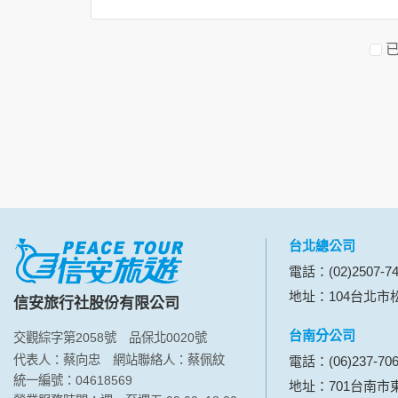
資料的蒐集與使用方式:
為了在本網站提供您最佳的互動性服務，可能
本網站在您使用服務信箱、問卷調查等互動性
於一般瀏覽時，伺服器會自行記錄相關行徑，包
參考依據，此記錄為內部應用，決不對外公布
為提供精確的服務，我們會將收集的問卷調查
明文字，但不涉及特定個人之資料。
除非取得您的同意或其他法令之特別規定，本
在您於本網站註冊帳號、使用本網站相關產品
當客戶在本網站註冊時，我們會取得您的姓名
服務後，我們即取得您的資料。註冊時，本網
登入使用我們的服務後，本網站即取得您的資
台北總公司
其他除了上述，會保留您在上網瀏覽或查詢時，
電話：(02)2507-74
錄等。本網站會對個別連線者的瀏覽器予以標
地址：104台北市松
信安旅行社股份有限公司
項記錄和您對應。請您注意，在本網站網刊登
網站有其個別的私權保護政策，其資料處理措
台南分公司
交觀綜字第2058號
品保北0020號
本網站將在事前或註冊登錄取得您的同意後，
代表人：蔡向忠
網站聯絡人：蔡佩紋
電話：(06)237-70
郵件上提供您能隨時停止接收這些資料或電子
統一編號：04618569
地址：701台南市