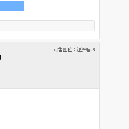
可售團位：經濟艙
28
里