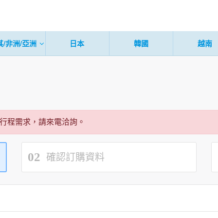
其/非洲/亞洲
日本
韓國
越南
行程需求，請來電洽詢。
02
確認訂購資料