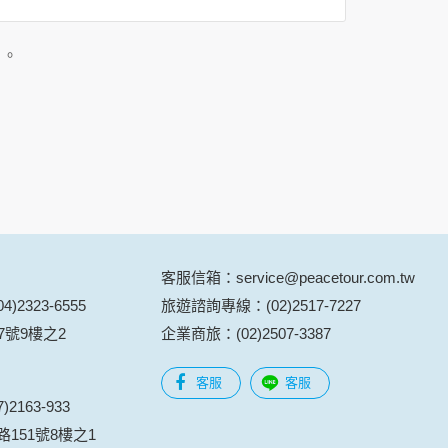
」。
用時間等。
覽及點選資料記錄等，做為我們增進網站服務的
供內部研究外，我們會視需要公佈統計數據及說
之其他用途。
站也可以從商業夥伴處取得個人資料。
等相關資料，當您註冊成功，並登入使用我們的
期、性別、行業等相關資料，當您註冊成功，並
客服信箱：service@peacetour.com.tw
、使用時間、使用的瀏覽器、瀏覽及點選資料紀
)2323-6555
旅遊諮詢專線：(02)2517-7227
告知您的個人資料，否則本網站不會也無法將此
7號9樓之2
企業商旅：(02)2507-3387
您主動提供的個人資訊，這些廣告廠商、或連結
客服
客服
件上註明是由本公司發送，也會在該資料或電子
2163-933
151號8樓之1