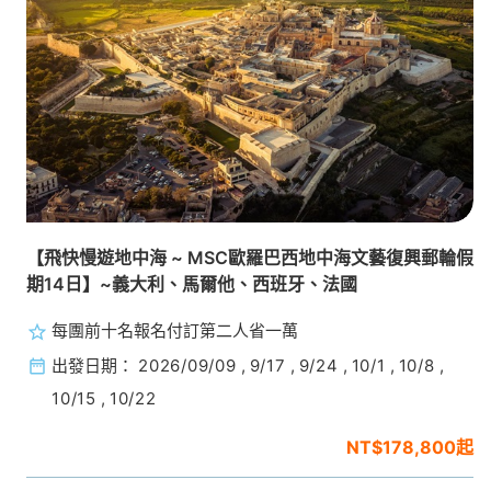
【飛快慢遊地中海 ~ MSC歐羅巴西地中海文藝復興郵輪假
期14日】~義大利、馬爾他、西班牙、法國
每團前十名報名付訂第二人省一萬
出發日期：
2026/09/09
,
9/17
,
9/24
,
10/1
,
10/8
,
10/15
,
10/22
$178,800起