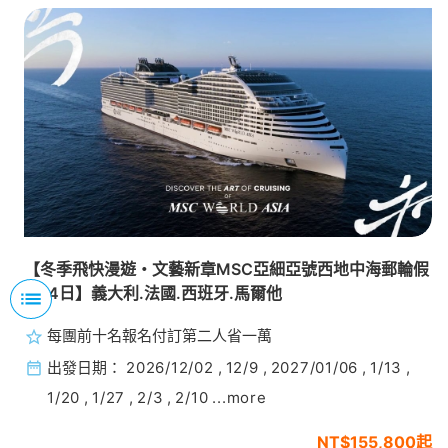
【冬季飛快漫遊・文藝新章MSC亞細亞號西地中海郵輪假
期14日】義大利.法國.西班牙.馬爾他
每團前十名報名付訂第二人省一萬
西地中海郵輪
出發日期：
2026/12/02
,
12/9
,
2027/01/06
,
1/13
,
阿拉斯加郵輪
1/20
,
1/27
,
2/3
,
2/10
...more
北歐郵輪
$155,800起