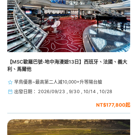
【MSC歐羅巴號-地中海漫遊13日】西班牙、法國、義大
利、馬爾他
早鳥優惠~最高第二人減10,000+升等陽台艙
出發日期：
2026/09/23
,
9/30
,
10/14
,
10/28
$177,800起