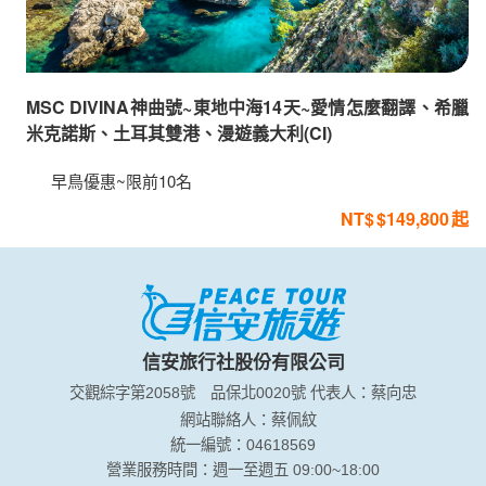
MSC DIVINA神曲號~東地中海14天~愛情怎麼翻譯、希臘
米克諾斯、土耳其雙港、漫遊義大利(CI)
早鳥優惠~限前10名
$149,800
信安旅行社股份有限公司
交觀綜字第2058號
品保北0020號
代表人：蔡向忠
網站聯絡人：蔡佩紋
統一編號：04618569
營業服務時間：週一至週五 09:00~18:00