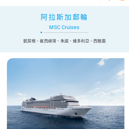
東地中海郵輪
阿拉斯加郵輪
MSC Cruises
凱契根、崔西峽灣、朱諾、維多利亞、西雅圖