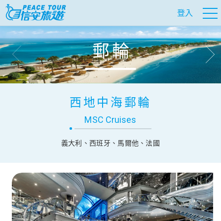
登入
郵輪
往前
往
西地中海郵輪
MSC Cruises
義大利、西班牙、馬爾他、法國