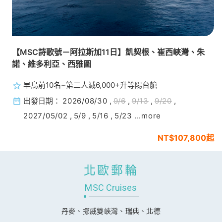
【MSC詩歌號－阿拉斯加11日】凱契根、崔西峽灣、朱
諾、維多利亞、西雅圖
早鳥前10名~第二人減6,000+升等陽台艙
出發日期：
2026/08/30
,
9/6
,
9/13
,
9/20
,
2027/05/02
,
5/9
,
5/16
,
5/23
...more
$107,800起
北歐郵輪
MSC Cruises
丹麥、挪威雙峽灣、瑞典、北德