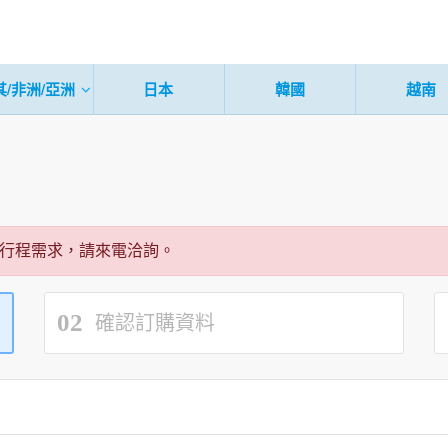
其/非洲/亞洲
日本
韓國
越南
行程需求，請來電洽詢。
02
確認訂購資料