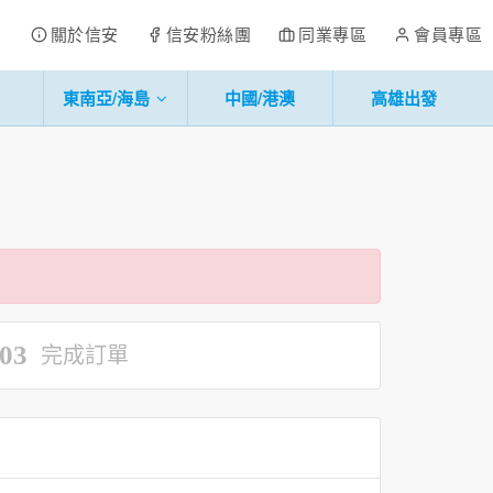
關於信安
信安粉絲團
同業專區
會員專區
東南亞/海島
中國/港澳
高雄出發
03
完成訂單