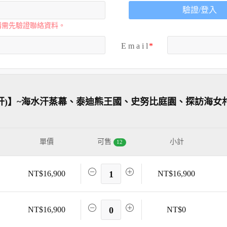
驗證/登入
購需先驗證聯絡資料。
E m a i l
肝)】~海水汗蒸幕、泰迪熊王國、史努比庭園、探訪海女
單價
可售
小計
12
NT$16,900
1
NT$16,900
NT$16,900
0
NT$0