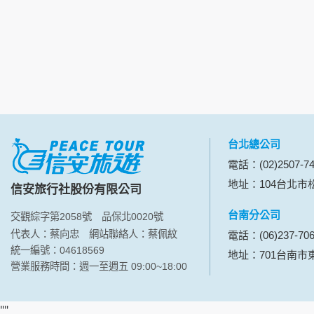
本網站在您使用服務信箱、問卷調查等互動性
於一般瀏覽時，伺服器會自行記錄相關行徑，包
參考依據，此記錄為內部應用，決不對外公布
為提供精確的服務，我們會將收集的問卷調查
明文字，但不涉及特定個人之資料。
除非取得您的同意或其他法令之特別規定，本
在您於本網站註冊帳號、使用本網站相關產品
當客戶在本網站註冊時，我們會取得您的姓名
服務後，我們即取得您的資料。註冊時，本網
登入使用我們的服務後，本網站即取得您的資
台北總公司
其他除了上述，會保留您在上網瀏覽或查詢時，
電話：(02)2507-74
錄等。本網站會對個別連線者的瀏覽器予以標
地址：104台北市松
信安旅行社股份有限公司
項記錄和您對應。請您注意，在本網站網刊登
網站有其個別的私權保護政策，其資料處理措
台南分公司
交觀綜字第2058號
品保北0020號
本網站將在事前或註冊登錄取得您的同意後，
代表人：蔡向忠
網站聯絡人：蔡佩紋
電話：(06)237-70
郵件上提供您能隨時停止接收這些資料或電子
統一編號：04618569
地址：701台南市
營業服務時間：週一至週五 09:00~18:00
資料使用:
本公司不會向任何人出售或出借您的個人識別
在以下情況下， 本公司會向其他人士或公司提
"
"