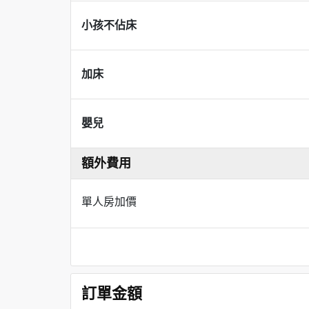
小孩不佔床
加床
嬰兒
額外費用
單人房加價
訂單金額