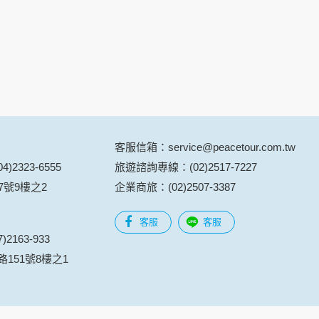
用時間等。
覽及點選資料記錄等，做為我們增進網站服務的
供內部研究外，我們會視需要公佈統計數據及說
之其他用途。
站也可以從商業夥伴處取得個人資料。
等相關資料，當您註冊成功，並登入使用我們的
期、性別、行業等相關資料，當您註冊成功，並
客服信箱：service@peacetour.com.tw
、使用時間、使用的瀏覽器、瀏覽及點選資料紀
)2323-6555
旅遊諮詢專線：(02)2517-7227
告知您的個人資料，否則本網站不會也無法將此
7號9樓之2
企業商旅：(02)2507-3387
您主動提供的個人資訊，這些廣告廠商、或連結
客服
客服
件上註明是由本公司發送，也會在該資料或電子
2163-933
151號8樓之1