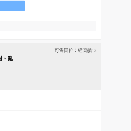
可售團位：經濟艙
12
村、亂