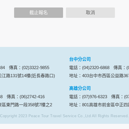
功能時，會保留您所提供的姓名、電子郵件地址、聯絡方式及使
括您使用連線設備的 IP 位址、使用時間、使用的瀏覽器、瀏
截止報名
取消
。
內容進行統計與分析，分析結果之統計數據或說明文字呈現，除
網站絕不會將您的個人資料揭露予第三人或使用於蒐集目的以外
、服務、活動或贈獎時，本網站會收集您的個人識別資料，本網
、電話、住址、身份證字號、電子郵件、出生日期、性別、行業
站取得您的姓名、電話、住址、身份證字號、電子郵件、出生日
料。
台中分公司
伺服器自行產生的相關記錄，包括您使用連線設備的 IP 位址
84
傳真：(02)3322-9855
電話：(04)2320-6868
傳真：(04
示，歸納使用者瀏覽器在本網站內部所瀏覽的網頁，除非您願意
江路131號14樓(近長春路口)
地址：403台中市西區公益路36
廣告之廠商，或與連結本網站，也可能蒐集您個人的資料。對於
施不適用本網站隱私權保護政策，本公司不負任何連帶責任。
高雄分公司
傳送商業性資料或電子郵件給您。本公司除了在該資料或電子郵
68
傳真：(06)2742-416
電話：(07)976-6323
傳真：(07)
郵件的方法及說明。
東區東門路一段358號7樓之2
地址：801高雄市前金區中正四路
Copyright 2023 Peace Tour Travel Service Co.,Ltd All Rights Reserved.
資料。
供您的個人識別資料：