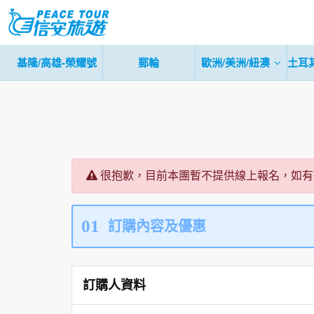
基隆/高雄-榮耀號
郵輪
歐洲/美洲/紐澳
土耳
很抱歉，目前本團暫不提供線上報名，如有
01
訂購內容及優惠
訂購人資料