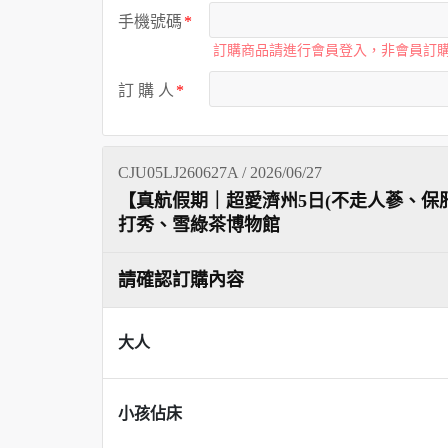
手機號碼
訂購商品請進行會員登入，非會員訂
訂 購 人
CJU05LJ260627A / 2026/06/27
【真航假期｜超愛濟州5⽇(不走人蔘、保
打秀、雪綠茶博物館
請確認訂購內容
大人
小孩佔床