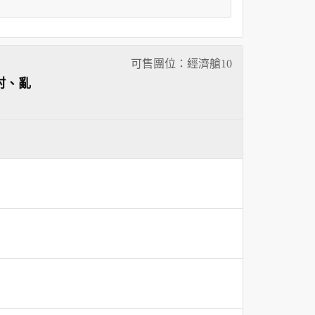
可售團位：經濟艙
10
村、亂