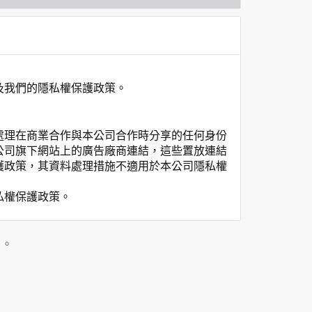
及我們的隱私權保護政策。
處理在商業合作與本公司合作時分享的任何身份
公司旗下網站上的廣告廠商連結，這些置放連結
護政策，其資料處理措施不適用於本公司隱私權
私權保護政策。
」。
用時間等。
覽及點選資料記錄等，做為我們增進網站服務的
供內部研究外，我們會視需要公佈統計數據及說