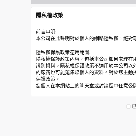
隱私權政策
前言申明:
本公司在此聲明對於個人的網路隱私權，絕對
隱私權保護政策適用範圍:
隱私權保護政策內容，包括本公司如何處理在
識別資料。隱私權保護政策不適用於本公司以
的廠商也可能蒐集您個人的資料。對於您主動
保護政策。
您個人在本網站上的聊天室或討論區中任意公
資料的蒐集與使用方式:
為了在本網站提供您最佳的互動性服務，可能
本網站在您使用服務信箱、問卷調查等互動性
於一般瀏覽時，伺服器會自行記錄相關行徑，包
參考依據，此記錄為內部應用，決不對外公布
為提供精確的服務，我們會將收集的問卷調查