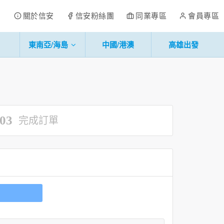
關於信安
信安粉絲團
同業專區
會員專區
東南亞/海島
中國/港澳
高雄出發
03
完成訂單