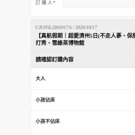
訂 購 人
CJU05LJ261017A / 2026/10/17
【真航假期｜超愛濟州5⽇(不走人蔘、保
打秀、雪綠茶博物館
請確認訂購內容
大人
小孩佔床
小孩不佔床