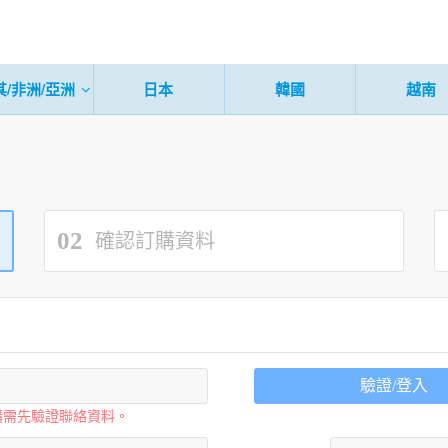
其/非洲/亞洲
日本
韓國
越南
02
確認訂購資料
驗證/登入
購需先驗證聯絡資料。