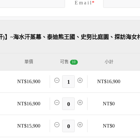
E m a i l
肝)】~海水汗蒸幕、泰迪熊王國、史努比庭園、探訪海女
單價
可售
小計
10
NT$16,900
1
NT$16,900
NT$16,900
0
NT$0
NT$15,900
0
NT$0