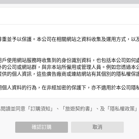
尊重並予以保護。本公司在相關網站之資料收集及運用方式，以
用戶使用網站服務時收集到的身份識別資料，也包括本公司如何
外的公司或網站群，與非本站所僱用或管理人員。例如您透過本
提供的個人資訊，這些廣告廠商或連結網站有其個別的隱私權保
開個人資料的行為，在非經加密的保護下，亦不適用於本公司隱
已閱讀並同意「訂購須知」、「旅遊契約書」、及「隱私權政策
會請您提供相關個人的資料，其範圍如下：
功能時，會保留您所提供的姓名、電子郵件地址、聯絡方式及使
括您使用連線設備的 IP 位址、使用時間、使用的瀏覽器、瀏
確認訂購
取消
。
內容進行統計與分析，分析結果之統計數據或說明文字呈現，除