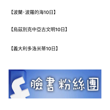
【波蘭･波羅的海10日】
【烏茲別克中亞古文明10日】
【義大利多洛米蒂10日】