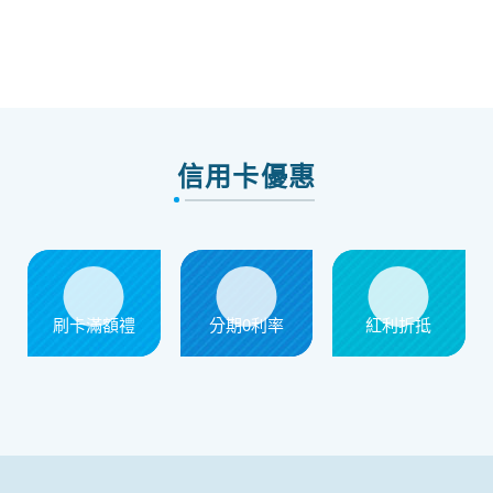
信用卡優惠
刷卡滿額禮
分期0利率
紅利折抵