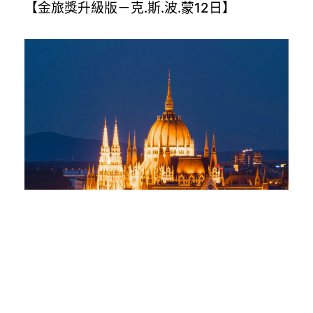
【金旅獎升級版－克.斯.波.蒙12日】