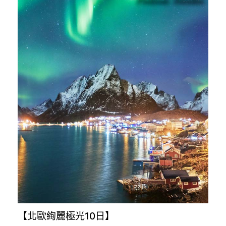
【北歐絢麗極光10日】