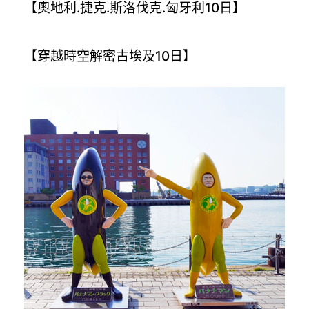
【奧地利.捷克.斯洛伐克.匈牙利10日】
【穿越時空解密古埃及10日】