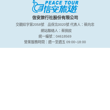
信安旅行社股份有限公司
交觀綜字第2058號
品保北0020號
代表人：蔡向忠
網站聯絡人：蔡佩紋
統一編號：04618569
營業服務時間：週一至週五 09:00~18:00
台北總公司
電話：(02)2507-7484
傳真：(02)3322-9855
地址：104台北市松江路131號14樓(近長春路口)
台中分公司
電話：(04)2320-6868
傳真：(04)2323-6555
地址：403台中市西區公益路367號9樓之2