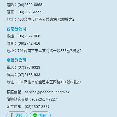
號、電子郵件、出生日期、性別、行業等相關資料，當您註冊
電話：(04)2320-6868
成功，並登入使用我們的服務後，本網站即取得您的資料。
傳真：(04)2323-6555
其他除了上述，會保留您在上網瀏覽或查詢時，伺服器自行產
生的相關記錄，包括您使用連線設備的 IP 位址、使用時間、使
地址：403台中市西區公益路367號9樓之2
用的瀏覽器、瀏覽及點選資料紀錄等。本網站會對個別連線者
台南分公司
的瀏覽器予以標示，歸納使用者瀏覽器在本網站內部所瀏覽的
網頁，除非您願意告知您的個人資料，否則本網站不會也無法
電話：(06)237-7068
將此項記錄和您對應。請您注意，在本網站網刊登廣告之廠
傳真：(06)2742-416
商，或與連結本網站，也可能蒐集您個人的資料。對於您主動
提供的個人資訊，這些廣告廠商、或連結網站有其個別的私權
地址：701台南市東區東門路一段358號7樓之2
保護政策，其資料處理措施不適用本網站隱私權保護政策，本
高雄分公司
公司不負任何連帶責任。
本網站將在事前或註冊登錄取得您的同意後，傳送商業性資料
電話：(07)976-6323
或電子郵件給您。本公司除了在該資料或電子郵件上註明是由
傳真：(07)2163-933
本公司發送，也會在該資料或電子郵件上提供您能隨時停止接
收這些資料或電子郵件的方法及說明。
地址：801高雄市前金區中正四路151號8樓之1
客服信箱：service@peacetour.com.tw
資料使用:
本公司不會向任何人出售或出借您的個人識別資料。
旅遊諮詢專線：(02)2517-7227
在以下情況下， 本公司會向其他人士或公司提供您的個人識別
企業商旅：(02)2507-3387
資料：
1.遵守法令或政府機關的要求；或我們發覺您在網站上的行為
客服
客服