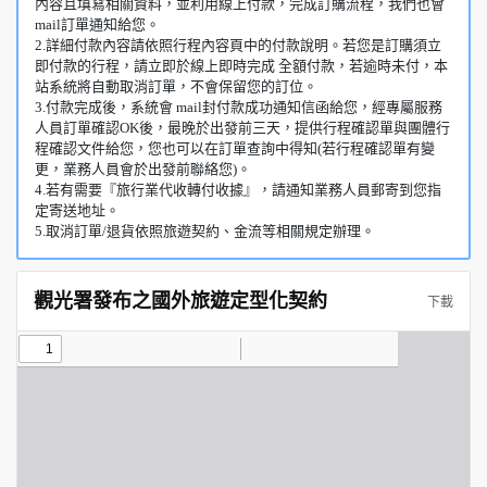
內容且填寫相關資料，並利用線上付款，完成訂購流程，我們也會
mail訂單通知給您。
2.詳細付款內容請依照行程內容頁中的付款說明。若您是訂購須立
即付款的行程，請立即於線上即時完成 全額付款，若逾時未付，本
站系統將自動取消訂單，不會保留您的訂位。
3.付款完成後，系統會 mail封付款成功通知信函給您，經專屬服務
人員訂單確認OK後，最晚於出發前三天，提供行程確認單與團體行
程確認文件給您，您也可以在訂單查詢中得知(若行程確認單有變
更，業務人員會於出發前聯絡您)。
4.若有需要『旅行業代收轉付收據』，請通知業務人員郵寄到您指
定寄送地址。
5.取消訂單/退貨依照旅遊契約、金流等相關規定辦理。
觀光署發布之國外旅遊定型化契約
下載