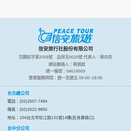
資料的蒐集與使用方式:
為了在本網站提供您最佳的互動性服務，可能會請您提供相關
個人的資料，其範圍如下：
本網站在您使用服務信箱、問卷調查等互動性功能時，會保留
您所提供的姓名、電子郵件地址、聯絡方式及使用時間等。
於一般瀏覽時，伺服器會自行記錄相關行徑，包括您使用連線
設備的 IP 位址、使用時間、使用的瀏覽器、瀏覽及點選資料記
錄等，做為我們增進網站服務的參考依據，此記錄為內部應
信安旅行社股份有限公司
用，決不對外公布。
交觀綜字第2058號
品保北0020號
代表人：蔡向忠
為提供精確的服務，我們會將收集的問卷調查內容進行統計與
分析，分析結果之統計數據或說明文字呈現，除供內部研究
網站聯絡人：蔡佩紋
外，我們會視需要公佈統計數據及說明文字，但不涉及特定個
統一編號：04618569
人之資料。
營業服務時間：週一至週五 09:00~18:00
除非取得您的同意或其他法令之特別規定，本網站絕不會將您
的個人資料揭露予第三人或使用於蒐集目的以外之其他用途。
台北總公司
在您於本網站註冊帳號、使用本網站相關產品、服務、活動或
贈獎時，本網站會收集您的個人識別資料，本網站也可以從商
電話：(02)2507-7484
業夥伴處取得個人資料。
傳真：(02)3322-9855
當客戶在本網站註冊時，我們會取得您的姓名、電話、住址、
身份證字號、電子郵件、出生日期、性別、行業等相關資料，
地址：104台北市松江路131號14樓(近長春路口)
當您註冊成功，並登入使用我們的服務後，我們即取得您的資
台中分公司
料。註冊時，本網站取得您的姓名、電話、住址、身份證字