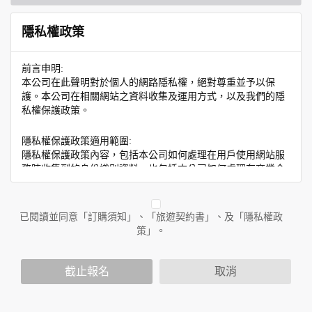
隱私權政策
前言申明:
本公司在此聲明對於個人的網路隱私權，絕對尊重並予以保
護。本公司在相關網站之資料收集及運用方式，以及我們的隱
私權保護政策。
隱私權保護政策適用範圍:
隱私權保護政策內容，包括本公司如何處理在用戶使用網站服
務時收集到的身份識別資料，也包括本公司如何處理在商業合
作與本公司合作時分享的任何身份識別資料。隱私權保護政策
不適用於本公司以外的公司或網站群，與非本站所僱用或管理
人員。例如您透過本公司旗下網站上的廣告廠商連結，這些置
已閱讀並同意「訂購須知」、「旅遊契約書」、及「隱私權政
放連結的廠商也可能蒐集您個人的資料。對於您主動提供的個
策」。
人資訊，這些廣告廠商或連結網站有其個別的隱私權保護政
策，其資料處理措施不適用於本公司隱私權保護政策。
您個人在本網站上的聊天室或討論區中任意公開個人資料的行
截止報名
取消
為，在非經加密的保護下，亦不適用於本公司隱私權保護政
策。