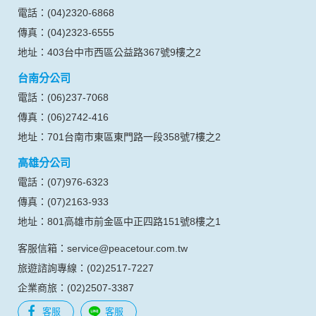
號、電子郵件、出生日期、性別、行業等相關資料，當您註冊
電話：(04)2320-6868
成功，並登入使用我們的服務後，本網站即取得您的資料。
傳真：(04)2323-6555
其他除了上述，會保留您在上網瀏覽或查詢時，伺服器自行產
生的相關記錄，包括您使用連線設備的 IP 位址、使用時間、使
地址：403台中市西區公益路367號9樓之2
用的瀏覽器、瀏覽及點選資料紀錄等。本網站會對個別連線者
台南分公司
的瀏覽器予以標示，歸納使用者瀏覽器在本網站內部所瀏覽的
網頁，除非您願意告知您的個人資料，否則本網站不會也無法
電話：(06)237-7068
將此項記錄和您對應。請您注意，在本網站網刊登廣告之廠
傳真：(06)2742-416
商，或與連結本網站，也可能蒐集您個人的資料。對於您主動
提供的個人資訊，這些廣告廠商、或連結網站有其個別的私權
地址：701台南市東區東門路一段358號7樓之2
保護政策，其資料處理措施不適用本網站隱私權保護政策，本
高雄分公司
公司不負任何連帶責任。
本網站將在事前或註冊登錄取得您的同意後，傳送商業性資料
電話：(07)976-6323
或電子郵件給您。本公司除了在該資料或電子郵件上註明是由
傳真：(07)2163-933
本公司發送，也會在該資料或電子郵件上提供您能隨時停止接
收這些資料或電子郵件的方法及說明。
地址：801高雄市前金區中正四路151號8樓之1
客服信箱：service@peacetour.com.tw
資料使用:
本公司不會向任何人出售或出借您的個人識別資料。
旅遊諮詢專線：(02)2517-7227
在以下情況下， 本公司會向其他人士或公司提供您的個人識別
企業商旅：(02)2507-3387
資料：
1.遵守法令或政府機關的要求；或我們發覺您在網站上的行為
客服
客服