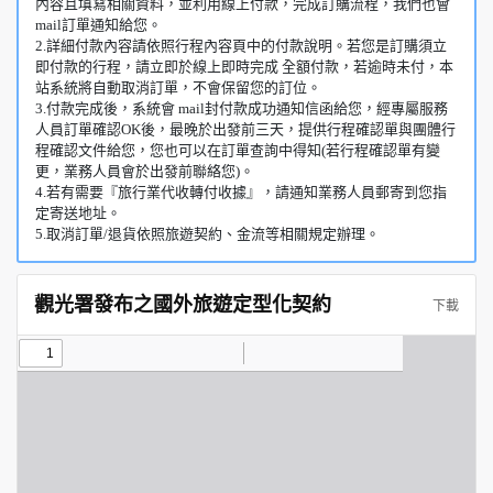
內容且填寫相關資料，並利用線上付款，完成訂購流程，我們也會
mail訂單通知給您。
2.詳細付款內容請依照行程內容頁中的付款說明。若您是訂購須立
即付款的行程，請立即於線上即時完成 全額付款，若逾時未付，本
站系統將自動取消訂單，不會保留您的訂位。
3.付款完成後，系統會 mail封付款成功通知信函給您，經專屬服務
人員訂單確認OK後，最晚於出發前三天，提供行程確認單與團體行
程確認文件給您，您也可以在訂單查詢中得知(若行程確認單有變
更，業務人員會於出發前聯絡您)。
4.若有需要『旅行業代收轉付收據』，請通知業務人員郵寄到您指
定寄送地址。
5.取消訂單/退貨依照旅遊契約、金流等相關規定辦理。
觀光署發布之國外旅遊定型化契約
下載