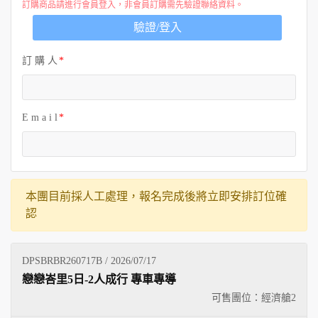
訂購商品請進行會員登入，非會員訂購需先驗證聯絡資料。
驗證/登入
訂 購 人
E m a i l
本團目前採人工處理，報名完成後將立即安排訂位確
認
DPSBRBR260717B / 2026/07/17
戀戀峇里5日-2人成行 專車專導
可售團位：經濟艙
2