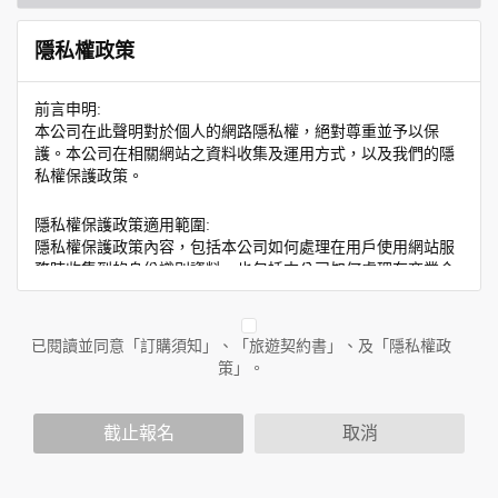
隱私權政策
前言申明:
本公司在此聲明對於個人的網路隱私權，絕對尊重並予以保
護。本公司在相關網站之資料收集及運用方式，以及我們的隱
私權保護政策。
隱私權保護政策適用範圍:
隱私權保護政策內容，包括本公司如何處理在用戶使用網站服
務時收集到的身份識別資料，也包括本公司如何處理在商業合
作與本公司合作時分享的任何身份識別資料。隱私權保護政策
不適用於本公司以外的公司或網站群，與非本站所僱用或管理
人員。例如您透過本公司旗下網站上的廣告廠商連結，這些置
已閱讀並同意「訂購須知」、「旅遊契約書」、及「隱私權政
放連結的廠商也可能蒐集您個人的資料。對於您主動提供的個
策」。
人資訊，這些廣告廠商或連結網站有其個別的隱私權保護政
策，其資料處理措施不適用於本公司隱私權保護政策。
您個人在本網站上的聊天室或討論區中任意公開個人資料的行
截止報名
取消
為，在非經加密的保護下，亦不適用於本公司隱私權保護政
策。