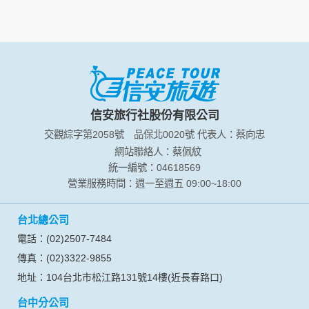
資料的蒐集與使用方式:
為了在本網站提供您最佳的互動性服務，可能會請您提供相關
個人的資料，其範圍如下：
本網站在您使用服務信箱、問卷調查等互動性功能時，會保留
您所提供的姓名、電子郵件地址、聯絡方式及使用時間等。
於一般瀏覽時，伺服器會自行記錄相關行徑，包括您使用連線
設備的 IP 位址、使用時間、使用的瀏覽器、瀏覽及點選資料記
錄等，做為我們增進網站服務的參考依據，此記錄為內部應
信安旅行社股份有限公司
用，決不對外公布。
交觀綜字第2058號
品保北0020號
代表人：蔡向忠
為提供精確的服務，我們會將收集的問卷調查內容進行統計與
分析，分析結果之統計數據或說明文字呈現，除供內部研究
網站聯絡人：蔡佩紋
外，我們會視需要公佈統計數據及說明文字，但不涉及特定個
統一編號：04618569
人之資料。
營業服務時間：週一至週五 09:00~18:00
除非取得您的同意或其他法令之特別規定，本網站絕不會將您
的個人資料揭露予第三人或使用於蒐集目的以外之其他用途。
台北總公司
在您於本網站註冊帳號、使用本網站相關產品、服務、活動或
贈獎時，本網站會收集您的個人識別資料，本網站也可以從商
電話：(02)2507-7484
業夥伴處取得個人資料。
傳真：(02)3322-9855
當客戶在本網站註冊時，我們會取得您的姓名、電話、住址、
身份證字號、電子郵件、出生日期、性別、行業等相關資料，
地址：104台北市松江路131號14樓(近長春路口)
當您註冊成功，並登入使用我們的服務後，我們即取得您的資
台中分公司
料。註冊時，本網站取得您的姓名、電話、住址、身份證字