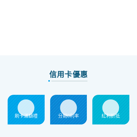
信用卡優惠
刷卡滿額禮
分期0利率
紅利折抵