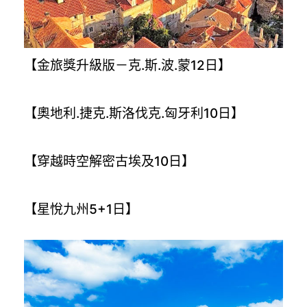
【金旅獎升級版－克.斯.波.蒙12日】
【奧地利.捷克.斯洛伐克.匈牙利10日】
【穿越時空解密古埃及10日】
【星悅九州5+1日】