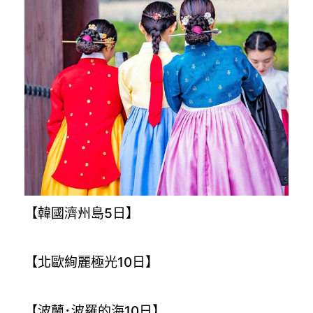
【韓國濟州島5日】
【北歐絢麗極光10日】
【波蘭･波羅的海10日】