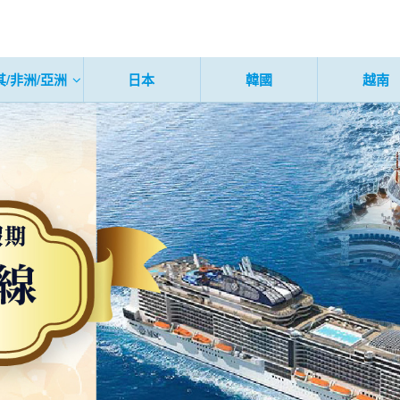
其/非洲/亞洲
日本
韓國
越南