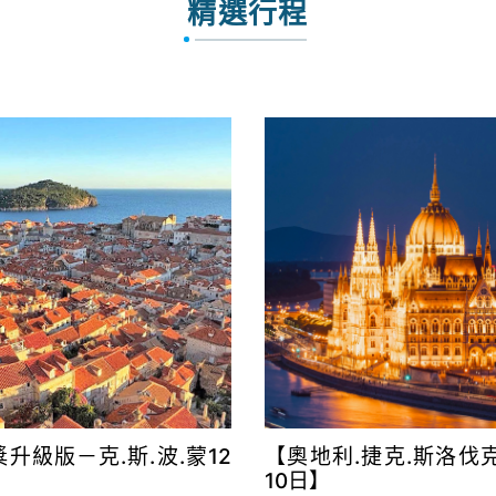
精選行程
升級版－克.斯.波.蒙12
【奧地利.捷克.斯洛伐
10日】