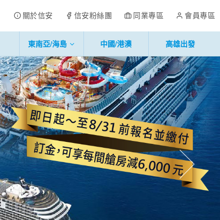
關於信安
信安粉絲團
同業專區
會員專區
東南亞/海島
中國/港澳
高雄出發
往後