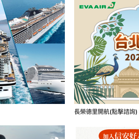
長榮德里開航(點擊諮詢)