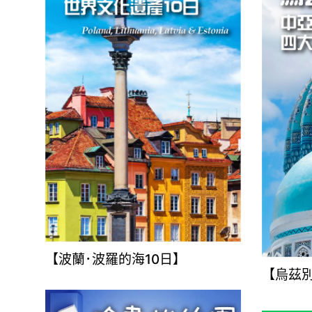
【波蘭･波羅的海10日】
【烏茲別