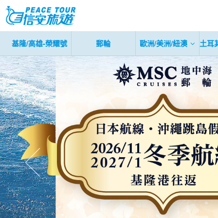
基隆/高雄-榮耀號
郵輪
歐洲/美洲/紐澳
土耳
往前