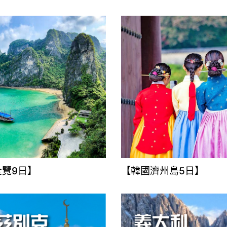
全覽9日】
【韓國濟州島5日】