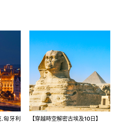
【穿越時空解密古埃及10日】
克.匈牙利