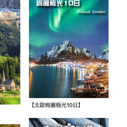
【北歐絢麗極光10日】
】