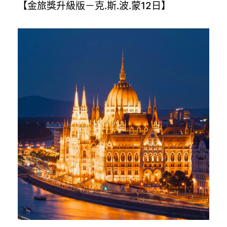
【金旅獎升級版－克.斯.波.蒙12日】