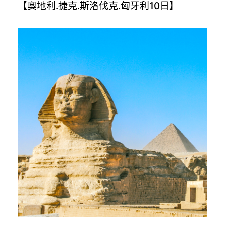
【奧地利.捷克.斯洛伐克.匈牙利10日】