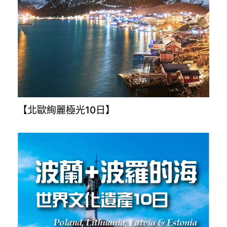
【北歐絢麗極光10日】