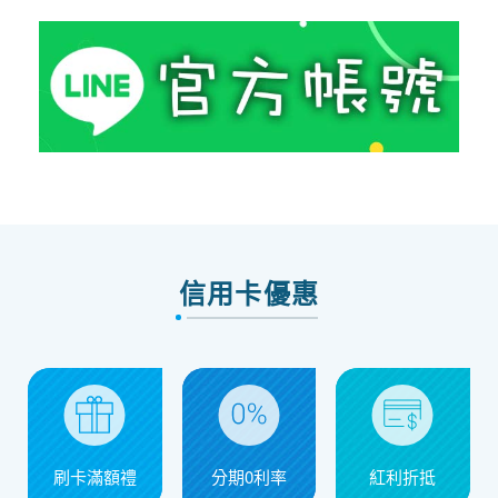
信用卡優惠
刷卡滿額禮
分期0利率
紅利折抵