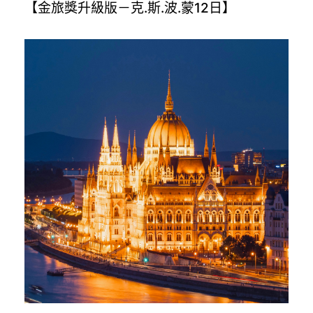
【金旅獎升級版－克.斯.波.蒙12日】