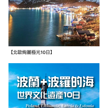
【北歐絢麗極光10日】