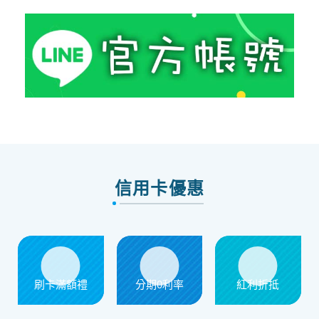
信用卡優惠
刷卡滿額禮
分期0利率
紅利折抵