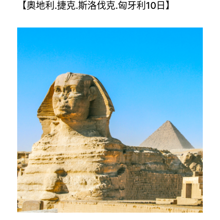
【奧地利.捷克.斯洛伐克.匈牙利10日】