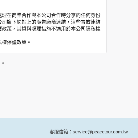
處理在商業合作與本公司合作時分享的任何身份
公司旗下網站上的廣告廠商連結，這些置放連結
護政策，其資料處理措施不適用於本公司隱私權
私權保護政策。
」。
用時間等。
覽及點選資料記錄等，做為我們增進網站服務的
供內部研究外，我們會視需要公佈統計數據及說
之其他用途。
站也可以從商業夥伴處取得個人資料。
等相關資料，當您註冊成功，並登入使用我們的
期、性別、行業等相關資料，當您註冊成功，並
客服信箱：service@peacetour.com.tw
、使用時間、使用的瀏覽器、瀏覽及點選資料紀