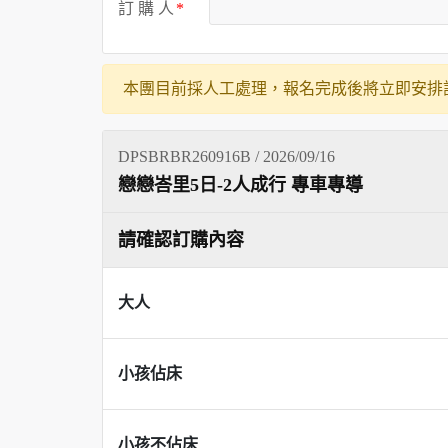
訂 購 人
本團目前採人工處理，報名完成後將立即安排
DPSBRBR260916B / 2026/09/16
戀戀峇里5日-2人成行 專車專導
請確認訂購內容
大人
小孩佔床
小孩不佔床