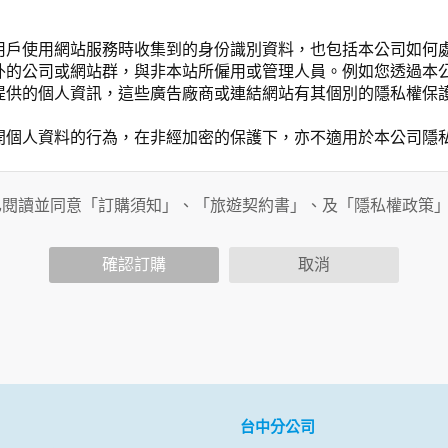
用戶使用網站服務時收集到的身份識別資料，也包括本公司如何
外的公司或網站群，與非本站所僱用或管理人員。例如您透過本
提供的個人資訊，這些廣告廠商或連結網站有其個別的隱私權保
開個人資料的行為，在非經加密的保護下，亦不適用於本公司隱
已閱讀並同意「訂購須知」、「旅遊契約書」、及「隱私權政策
會請您提供相關個人的資料，其範圍如下：
功能時，會保留您所提供的姓名、電子郵件地址、聯絡方式及使
括您使用連線設備的 IP 位址、使用時間、使用的瀏覽器、瀏
確認訂購
取消
。
內容進行統計與分析，分析結果之統計數據或說明文字呈現，除
網站絕不會將您的個人資料揭露予第三人或使用於蒐集目的以外
、服務、活動或贈獎時，本網站會收集您的個人識別資料，本網
、電話、住址、身份證字號、電子郵件、出生日期、性別、行業
站取得您的姓名、電話、住址、身份證字號、電子郵件、出生日
料。
台中分公司
伺服器自行產生的相關記錄，包括您使用連線設備的 IP 位址