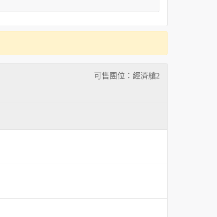
可售團位：經濟艙
2