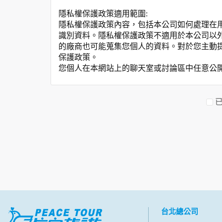
隱私權保護政策適用範圍:
隱私權保護政策內容，包括本公司如何處理在
識別資料。隱私權保護政策不適用於本公司以
的廠商也可能蒐集您個人的資料。對於您主動
保護政策。
您個人在本網站上的聊天室或討論區中任意公
資料的蒐集與使用方式:
為了在本網站提供您最佳的互動性服務，可能
本網站在您使用服務信箱、問卷調查等互動性
於一般瀏覽時，伺服器會自行記錄相關行徑，包
參考依據，此記錄為內部應用，決不對外公布
為提供精確的服務，我們會將收集的問卷調查
明文字，但不涉及特定個人之資料。
除非取得您的同意或其他法令之特別規定，本
在您於本網站註冊帳號、使用本網站相關產品
當客戶在本網站註冊時，我們會取得您的姓名
服務後，我們即取得您的資料。註冊時，本網
登入使用我們的服務後，本網站即取得您的資
台北總公司
其他除了上述，會保留您在上網瀏覽或查詢時，