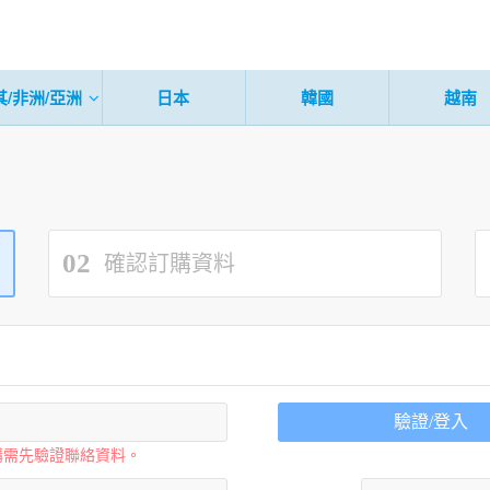
其/非洲/亞洲
日本
韓國
越南
02
確認訂購資料
驗證/登入
購需先驗證聯絡資料。