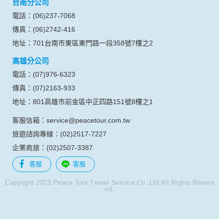
台南分公司
的瀏覽器予以標示，歸納使用者瀏覽器在本網站內部所瀏覽的
網頁，除非您願意告知您的個人資料，否則本網站不會也無法
電話：(06)237-7068
將此項記錄和您對應。請您注意，在本網站網刊登廣告之廠
傳真：(06)2742-416
商，或與連結本網站，也可能蒐集您個人的資料。對於您主動
提供的個人資訊，這些廣告廠商、或連結網站有其個別的私權
地址：701台南市東區東門路一段358號7樓之2
保護政策，其資料處理措施不適用本網站隱私權保護政策，本
高雄分公司
公司不負任何連帶責任。
本網站將在事前或註冊登錄取得您的同意後，傳送商業性資料
電話：(07)976-6323
或電子郵件給您。本公司除了在該資料或電子郵件上註明是由
傳真：(07)2163-933
本公司發送，也會在該資料或電子郵件上提供您能隨時停止接
收這些資料或電子郵件的方法及說明。
地址：801高雄市前金區中正四路151號8樓之1
客服信箱：service@peacetour.com.tw
資料使用:
本公司不會向任何人出售或出借您的個人識別資料。
旅遊諮詢專線：(02)2517-7227
在以下情況下， 本公司會向其他人士或公司提供您的個人識別
企業商旅：(02)2507-3387
資料：
1.遵守法令或政府機關的要求；或我們發覺您在網站上的行為
客服
客服
違反本公司旗下網站的會員條款或產品、服務的特定使用指
南。
Copyright 2023 Peace Tour Travel Service Co.,Ltd All Rights Reserv
ed.
2.為了保護使用者個人隱私，我們無法為您查詢其他使用者的
帳號資料。若您有相關法律上問題需查閱他人資料時，請務必
向警政單位提出告訴，我們將全力配合警政單位調查並提供所