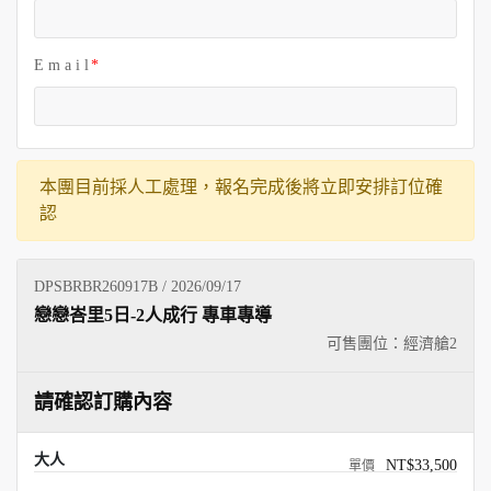
E m a i l
本團目前採人工處理，報名完成後將立即安排訂位確
認
DPSBRBR260917B / 2026/09/17
戀戀峇里5日-2人成行 專車專導
可售團位：經濟艙
2
請確認訂購內容
大人
NT$33,500