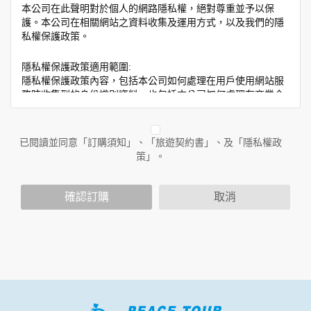
本公司在此聲明對於個人的網路隱私權，絕對尊重並予以保
護。本公司在相關網站之資料收集及運用方式，以及我們的隱
私權保護政策。
隱私權保護政策適用範圍:
隱私權保護政策內容，包括本公司如何處理在用戶使用網站服
務時收集到的身份識別資料，也包括本公司如何處理在商業合
作與本公司合作時分享的任何身份識別資料。隱私權保護政策
不適用於本公司以外的公司或網站群，與非本站所僱用或管理
人員。例如您透過本公司旗下網站上的廣告廠商連結，這些置
已閱讀並同意「訂購須知」、「旅遊契約書」、及「隱私權政
放連結的廠商也可能蒐集您個人的資料。對於您主動提供的個
策」。
人資訊，這些廣告廠商或連結網站有其個別的隱私權保護政
策，其資料處理措施不適用於本公司隱私權保護政策。
您個人在本網站上的聊天室或討論區中任意公開個人資料的行
確認訂購
取消
為，在非經加密的保護下，亦不適用於本公司隱私權保護政
策。
資料的蒐集與使用方式:
為了在本網站提供您最佳的互動性服務，可能會請您提供相關
個人的資料，其範圍如下：
本網站在您使用服務信箱、問卷調查等互動性功能時，會保留
您所提供的姓名、電子郵件地址、聯絡方式及使用時間等。