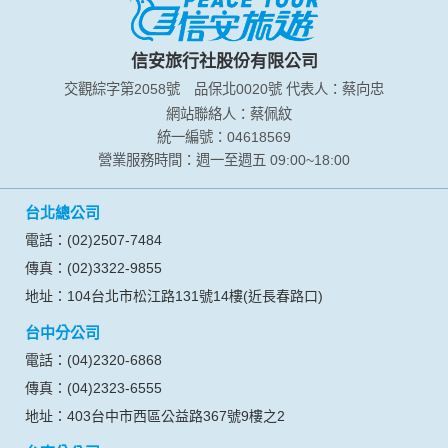
於一般瀏覽時，伺服器會自行記錄相關行徑，包括您使用連線
設備的 IP 位址、使用時間、使用的瀏覽器、瀏覽及點選資料記
錄等，做為我們增進網站服務的參考依據，此記錄為內部應
信安旅行社股份有限公司
用，決不對外公布。
交觀綜字第2058號
品保北0020號
代表人：蔡向忠
為提供精確的服務，我們會將收集的問卷調查內容進行統計與
分析，分析結果之統計數據或說明文字呈現，除供內部研究
網站聯絡人：蔡佩紋
外，我們會視需要公佈統計數據及說明文字，但不涉及特定個
統一編號：04618569
人之資料。
營業服務時間：週一至週五 09:00~18:00
除非取得您的同意或其他法令之特別規定，本網站絕不會將您
的個人資料揭露予第三人或使用於蒐集目的以外之其他用途。
台北總公司
在您於本網站註冊帳號、使用本網站相關產品、服務、活動或
贈獎時，本網站會收集您的個人識別資料，本網站也可以從商
電話：(02)2507-7484
業夥伴處取得個人資料。
傳真：(02)3322-9855
當客戶在本網站註冊時，我們會取得您的姓名、電話、住址、
身份證字號、電子郵件、出生日期、性別、行業等相關資料，
地址：104台北市松江路131號14樓(近長春路口)
當您註冊成功，並登入使用我們的服務後，我們即取得您的資
台中分公司
料。註冊時，本網站取得您的姓名、電話、住址、身份證字
號、電子郵件、出生日期、性別、行業等相關資料，當您註冊
電話：(04)2320-6868
成功，並登入使用我們的服務後，本網站即取得您的資料。
傳真：(04)2323-6555
其他除了上述，會保留您在上網瀏覽或查詢時，伺服器自行產
生的相關記錄，包括您使用連線設備的 IP 位址、使用時間、使
地址：403台中市西區公益路367號9樓之2
用的瀏覽器、瀏覽及點選資料紀錄等。本網站會對個別連線者