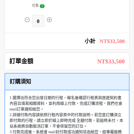
可售
2
0
小計
NT$33,500
訂單金額
NT$33,500
訂購須知
1.選擇出符合您出發日期的行程，報名後確認行程表與旅遊契約書
內容且填寫相關資料，並利用線上付款，完成訂購流程，我們也會
mail訂單通知給您。
2.詳細付款內容請依照行程內容頁中的付款說明。若您是訂購須立
即付款的行程，請立即於線上即時完成 全額付款，若逾時未付，本
站系統將自動取消訂單，不會保留您的訂位。
3.付款完成後，系統會 mail封付款成功通知信函給您，經專屬服務