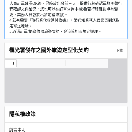
人員訂單確認OK後，最晚於出發前三天，提供行程確認單與團體行
程確認文件給您，您也可以在訂單查詢中得知(若行程確認單有變
更，業務人員會於出發前聯絡您)。
4.若有需要『旅行業代收轉付收據』，請通知業務人員郵寄到您指
定寄送地址。
5.取消訂單/退貨依照旅遊契約、金流等相關規定辦理。
觀光署發布之國外旅遊定型化契約
下載
隱私權政策
前言申明: