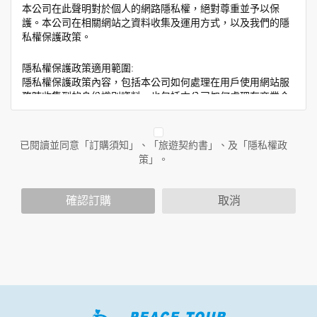
本公司在此聲明對於個人的網路隱私權，絕對尊重並予以保
護。本公司在相關網站之資料收集及運用方式，以及我們的隱
私權保護政策。
隱私權保護政策適用範圍:
隱私權保護政策內容，包括本公司如何處理在用戶使用網站服
務時收集到的身份識別資料，也包括本公司如何處理在商業合
作與本公司合作時分享的任何身份識別資料。隱私權保護政策
不適用於本公司以外的公司或網站群，與非本站所僱用或管理
人員。例如您透過本公司旗下網站上的廣告廠商連結，這些置
已閱讀並同意「訂購須知」、「旅遊契約書」、及「隱私權政
放連結的廠商也可能蒐集您個人的資料。對於您主動提供的個
策」。
人資訊，這些廣告廠商或連結網站有其個別的隱私權保護政
策，其資料處理措施不適用於本公司隱私權保護政策。
您個人在本網站上的聊天室或討論區中任意公開個人資料的行
確認訂購
取消
為，在非經加密的保護下，亦不適用於本公司隱私權保護政
策。
資料的蒐集與使用方式:
為了在本網站提供您最佳的互動性服務，可能會請您提供相關
個人的資料，其範圍如下：
本網站在您使用服務信箱、問卷調查等互動性功能時，會保留
您所提供的姓名、電子郵件地址、聯絡方式及使用時間等。