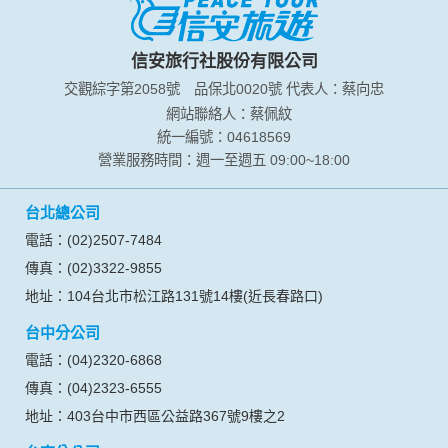
於一般瀏覽時，伺服器會自行記錄相關行徑，包括您使用連線
設備的 IP 位址、使用時間、使用的瀏覽器、瀏覽及點選資料記
錄等，做為我們增進網站服務的參考依據，此記錄為內部應
信安旅行社股份有限公司
用，決不對外公布。
交觀綜字第2058號
品保北0020號
代表人：蔡向忠
為提供精確的服務，我們會將收集的問卷調查內容進行統計與
分析，分析結果之統計數據或說明文字呈現，除供內部研究
網站聯絡人：蔡佩紋
外，我們會視需要公佈統計數據及說明文字，但不涉及特定個
統一編號：04618569
人之資料。
營業服務時間：週一至週五 09:00~18:00
除非取得您的同意或其他法令之特別規定，本網站絕不會將您
的個人資料揭露予第三人或使用於蒐集目的以外之其他用途。
台北總公司
在您於本網站註冊帳號、使用本網站相關產品、服務、活動或
贈獎時，本網站會收集您的個人識別資料，本網站也可以從商
電話：(02)2507-7484
業夥伴處取得個人資料。
傳真：(02)3322-9855
當客戶在本網站註冊時，我們會取得您的姓名、電話、住址、
身份證字號、電子郵件、出生日期、性別、行業等相關資料，
地址：104台北市松江路131號14樓(近長春路口)
當您註冊成功，並登入使用我們的服務後，我們即取得您的資
台中分公司
料。註冊時，本網站取得您的姓名、電話、住址、身份證字
號、電子郵件、出生日期、性別、行業等相關資料，當您註冊
電話：(04)2320-6868
成功，並登入使用我們的服務後，本網站即取得您的資料。
傳真：(04)2323-6555
其他除了上述，會保留您在上網瀏覽或查詢時，伺服器自行產
生的相關記錄，包括您使用連線設備的 IP 位址、使用時間、使
地址：403台中市西區公益路367號9樓之2
用的瀏覽器、瀏覽及點選資料紀錄等。本網站會對個別連線者