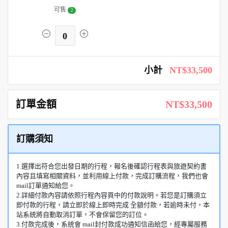
可售
2
0
小計
NT$33,500
訂單金額
NT$33,500
訂購須知
1.選擇出符合您出發日期的行程，報名後確認行程表與旅遊契約書
內容且填寫相關資料，並利用線上付款，完成訂購流程，我們也會
mail訂單通知給您。
2.詳細付款內容請依照行程內容頁中的付款說明。若您是訂購須立
即付款的行程，請立即於線上即時完成 全額付款，若逾時未付，本
站系統將自動取消訂單，不會保留您的訂位。
3.付款完成後，系統會 mail封付款成功通知信函給您，經專屬服務