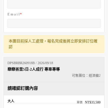
E m a i l
本團目前採人工處理，報名完成後將立即安排訂位確
認
DPSBRBR260918B / 2026/09/18
戀戀峇里5日-2人成行 專車專導
可售團位：經濟艙
2
請確認訂購內容
大人
NT$33,500