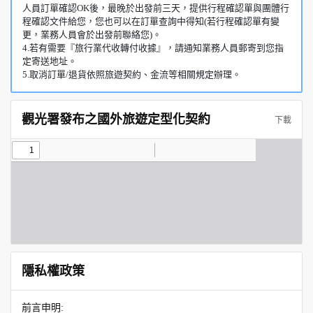
人員訂單確認OK後，最晚於出發前三天，提供行程確認單與團體行
程確認文件給您，您也可以在訂單查詢中得知(若行程確認單有變
更，業務人員會於出發前聯絡您)。
4.若有需要『旅行業代收轉付收據』，請通知業務人員郵寄到您指
定寄送地址。
5.取消訂單/退貨依照旅遊契約、金流等相關規定辦理。
觀光署發布之國外旅遊定型化契約
下載
隱私權政策
前言申明: