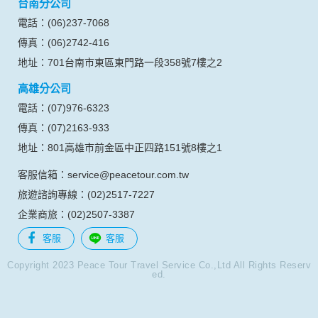
台南分公司
的瀏覽器予以標示，歸納使用者瀏覽器在本網站內部所瀏覽的
網頁，除非您願意告知您的個人資料，否則本網站不會也無法
電話：(06)237-7068
將此項記錄和您對應。請您注意，在本網站網刊登廣告之廠
傳真：(06)2742-416
商，或與連結本網站，也可能蒐集您個人的資料。對於您主動
提供的個人資訊，這些廣告廠商、或連結網站有其個別的私權
地址：701台南市東區東門路一段358號7樓之2
保護政策，其資料處理措施不適用本網站隱私權保護政策，本
高雄分公司
公司不負任何連帶責任。
本網站將在事前或註冊登錄取得您的同意後，傳送商業性資料
電話：(07)976-6323
或電子郵件給您。本公司除了在該資料或電子郵件上註明是由
傳真：(07)2163-933
本公司發送，也會在該資料或電子郵件上提供您能隨時停止接
收這些資料或電子郵件的方法及說明。
地址：801高雄市前金區中正四路151號8樓之1
客服信箱：service@peacetour.com.tw
資料使用:
本公司不會向任何人出售或出借您的個人識別資料。
旅遊諮詢專線：(02)2517-7227
在以下情況下， 本公司會向其他人士或公司提供您的個人識別
企業商旅：(02)2507-3387
資料：
1.遵守法令或政府機關的要求；或我們發覺您在網站上的行為
客服
客服
違反本公司旗下網站的會員條款或產品、服務的特定使用指
南。
Copyright 2023 Peace Tour Travel Service Co.,Ltd All Rights Reserv
ed.
2.為了保護使用者個人隱私，我們無法為您查詢其他使用者的
帳號資料。若您有相關法律上問題需查閱他人資料時，請務必
向警政單位提出告訴，我們將全力配合警政單位調查並提供所