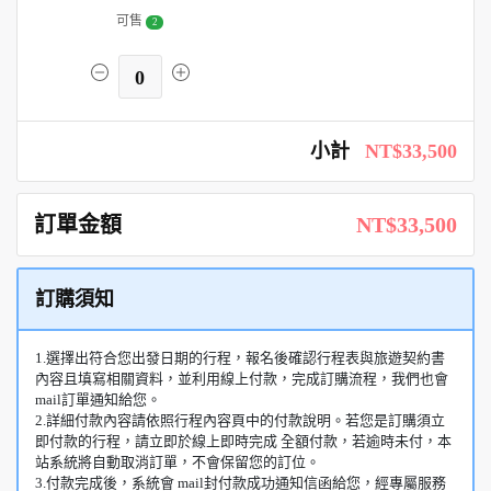
可售
2
0
小計
NT$33,500
訂單金額
NT$33,500
訂購須知
1.選擇出符合您出發日期的行程，報名後確認行程表與旅遊契約書
內容且填寫相關資料，並利用線上付款，完成訂購流程，我們也會
mail訂單通知給您。
2.詳細付款內容請依照行程內容頁中的付款說明。若您是訂購須立
即付款的行程，請立即於線上即時完成 全額付款，若逾時未付，本
站系統將自動取消訂單，不會保留您的訂位。
3.付款完成後，系統會 mail封付款成功通知信函給您，經專屬服務