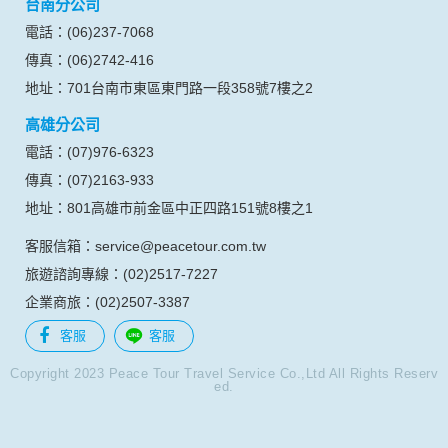
台南分公司
的瀏覽器予以標示，歸納使用者瀏覽器在本網站內部所瀏覽的
網頁，除非您願意告知您的個人資料，否則本網站不會也無法
電話：(06)237-7068
將此項記錄和您對應。請您注意，在本網站網刊登廣告之廠
傳真：(06)2742-416
商，或與連結本網站，也可能蒐集您個人的資料。對於您主動
提供的個人資訊，這些廣告廠商、或連結網站有其個別的私權
地址：701台南市東區東門路一段358號7樓之2
保護政策，其資料處理措施不適用本網站隱私權保護政策，本
高雄分公司
公司不負任何連帶責任。
本網站將在事前或註冊登錄取得您的同意後，傳送商業性資料
電話：(07)976-6323
或電子郵件給您。本公司除了在該資料或電子郵件上註明是由
傳真：(07)2163-933
本公司發送，也會在該資料或電子郵件上提供您能隨時停止接
收這些資料或電子郵件的方法及說明。
地址：801高雄市前金區中正四路151號8樓之1
客服信箱：service@peacetour.com.tw
資料使用:
本公司不會向任何人出售或出借您的個人識別資料。
旅遊諮詢專線：(02)2517-7227
在以下情況下， 本公司會向其他人士或公司提供您的個人識別
企業商旅：(02)2507-3387
資料：
1.遵守法令或政府機關的要求；或我們發覺您在網站上的行為
客服
客服
違反本公司旗下網站的會員條款或產品、服務的特定使用指
南。
Copyright 2023 Peace Tour Travel Service Co.,Ltd All Rights Reserv
ed.
2.為了保護使用者個人隱私，我們無法為您查詢其他使用者的
帳號資料。若您有相關法律上問題需查閱他人資料時，請務必
向警政單位提出告訴，我們將全力配合警政單位調查並提供所