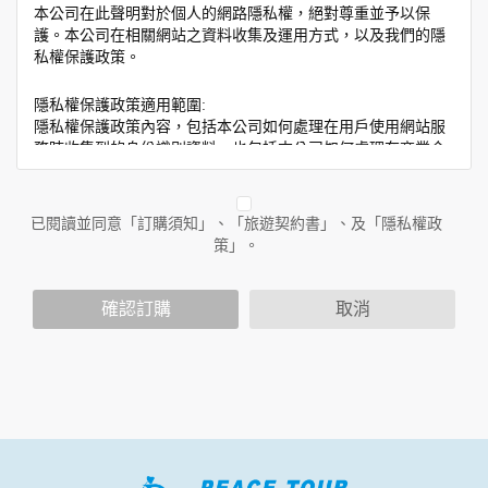
本公司在此聲明對於個人的網路隱私權，絕對尊重並予以保
護。本公司在相關網站之資料收集及運用方式，以及我們的隱
私權保護政策。
隱私權保護政策適用範圍:
隱私權保護政策內容，包括本公司如何處理在用戶使用網站服
務時收集到的身份識別資料，也包括本公司如何處理在商業合
作與本公司合作時分享的任何身份識別資料。隱私權保護政策
不適用於本公司以外的公司或網站群，與非本站所僱用或管理
人員。例如您透過本公司旗下網站上的廣告廠商連結，這些置
已閱讀並同意「訂購須知」、「旅遊契約書」、及「隱私權政
放連結的廠商也可能蒐集您個人的資料。對於您主動提供的個
策」。
人資訊，這些廣告廠商或連結網站有其個別的隱私權保護政
策，其資料處理措施不適用於本公司隱私權保護政策。
您個人在本網站上的聊天室或討論區中任意公開個人資料的行
確認訂購
取消
為，在非經加密的保護下，亦不適用於本公司隱私權保護政
策。
資料的蒐集與使用方式:
為了在本網站提供您最佳的互動性服務，可能會請您提供相關
個人的資料，其範圍如下：
本網站在您使用服務信箱、問卷調查等互動性功能時，會保留
您所提供的姓名、電子郵件地址、聯絡方式及使用時間等。