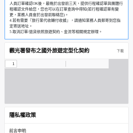
人員訂單確認OK後，最晚於出發前三天，提供行程確認單與團體行
程確認文件給您，您也可以在訂單查詢中得知(若行程確認單有變
更，業務人員會於出發前聯絡您)。
4.若有需要『旅行業代收轉付收據』，請通知業務人員郵寄到您指
定寄送地址。
5.取消訂單/退貨依照旅遊契約、金流等相關規定辦理。
觀光署發布之國外旅遊定型化契約
下載
隱私權政策
前言申明: