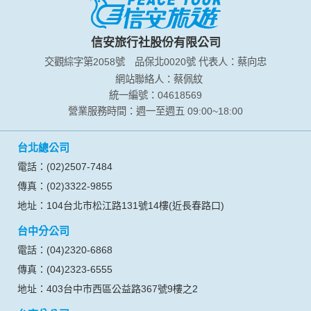
於一般瀏覽時，伺服器會自行記錄相關行徑，包括您使用連線
設備的 IP 位址、使用時間、使用的瀏覽器、瀏覽及點選資料記
錄等，做為我們增進網站服務的參考依據，此記錄為內部應
信安旅行社股份有限公司
用，決不對外公布。
交觀綜字第2058號
品保北0020號
代表人：蔡向忠
為提供精確的服務，我們會將收集的問卷調查內容進行統計與
分析，分析結果之統計數據或說明文字呈現，除供內部研究
網站聯絡人：蔡佩紋
外，我們會視需要公佈統計數據及說明文字，但不涉及特定個
統一編號：04618569
人之資料。
營業服務時間：週一至週五 09:00~18:00
除非取得您的同意或其他法令之特別規定，本網站絕不會將您
的個人資料揭露予第三人或使用於蒐集目的以外之其他用途。
台北總公司
在您於本網站註冊帳號、使用本網站相關產品、服務、活動或
贈獎時，本網站會收集您的個人識別資料，本網站也可以從商
電話：(02)2507-7484
業夥伴處取得個人資料。
傳真：(02)3322-9855
當客戶在本網站註冊時，我們會取得您的姓名、電話、住址、
身份證字號、電子郵件、出生日期、性別、行業等相關資料，
地址：104台北市松江路131號14樓(近長春路口)
當您註冊成功，並登入使用我們的服務後，我們即取得您的資
台中分公司
料。註冊時，本網站取得您的姓名、電話、住址、身份證字
號、電子郵件、出生日期、性別、行業等相關資料，當您註冊
電話：(04)2320-6868
成功，並登入使用我們的服務後，本網站即取得您的資料。
傳真：(04)2323-6555
其他除了上述，會保留您在上網瀏覽或查詢時，伺服器自行產
生的相關記錄，包括您使用連線設備的 IP 位址、使用時間、使
地址：403台中市西區公益路367號9樓之2
用的瀏覽器、瀏覽及點選資料紀錄等。本網站會對個別連線者