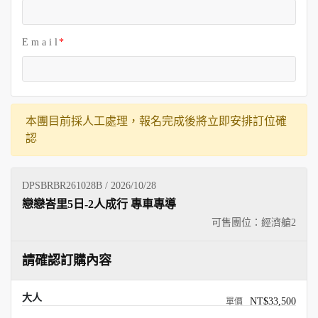
E m a i l
本團目前採人工處理，報名完成後將立即安排訂位確
認
DPSBRBR261028B / 2026/10/28
戀戀峇里5日-2人成行 專車專導
可售團位：經濟艙
2
請確認訂購內容
大人
NT$33,500