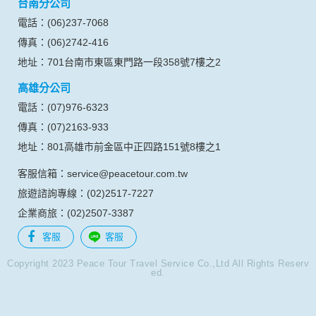
台南分公司
的瀏覽器予以標示，歸納使用者瀏覽器在本網站內部所瀏覽的
網頁，除非您願意告知您的個人資料，否則本網站不會也無法
電話：(06)237-7068
將此項記錄和您對應。請您注意，在本網站網刊登廣告之廠
傳真：(06)2742-416
商，或與連結本網站，也可能蒐集您個人的資料。對於您主動
提供的個人資訊，這些廣告廠商、或連結網站有其個別的私權
地址：701台南市東區東門路一段358號7樓之2
保護政策，其資料處理措施不適用本網站隱私權保護政策，本
高雄分公司
公司不負任何連帶責任。
本網站將在事前或註冊登錄取得您的同意後，傳送商業性資料
電話：(07)976-6323
或電子郵件給您。本公司除了在該資料或電子郵件上註明是由
傳真：(07)2163-933
本公司發送，也會在該資料或電子郵件上提供您能隨時停止接
收這些資料或電子郵件的方法及說明。
地址：801高雄市前金區中正四路151號8樓之1
客服信箱：service@peacetour.com.tw
資料使用:
本公司不會向任何人出售或出借您的個人識別資料。
旅遊諮詢專線：(02)2517-7227
在以下情況下， 本公司會向其他人士或公司提供您的個人識別
企業商旅：(02)2507-3387
資料：
1.遵守法令或政府機關的要求；或我們發覺您在網站上的行為
客服
客服
違反本公司旗下網站的會員條款或產品、服務的特定使用指
南。
Copyright 2023 Peace Tour Travel Service Co.,Ltd All Rights Reserv
ed.
2.為了保護使用者個人隱私，我們無法為您查詢其他使用者的
帳號資料。若您有相關法律上問題需查閱他人資料時，請務必
向警政單位提出告訴，我們將全力配合警政單位調查並提供所