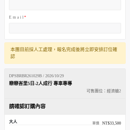
E m a i l
本團目前採人工處理，報名完成後將立即安排訂位確
認
DPSBRBR261029B / 2026/10/29
戀戀峇里5日-2人成行 專車專導
可售團位：經濟艙
2
請確認訂購內容
大人
NT$33,500