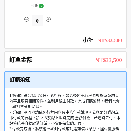
可售
2
0
小計
NT$33,500
訂單金額
NT$33,500
訂購須知
1.選擇出符合您出發日期的行程，報名後確認行程表與旅遊契約書
內容且填寫相關資料，並利用線上付款，完成訂購流程，我們也會
mail訂單通知給您。
2.詳細付款內容請依照行程內容頁中的付款說明。若您是訂購須立
即付款的行程，請立即於線上即時完成 全額付款，若逾時未付，本
站系統將自動取消訂單，不會保留您的訂位。
3.付款完成後，系統會 mail封付款成功通知信函給您，經專屬服務