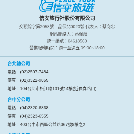
於一般瀏覽時，伺服器會自行記錄相關行徑，包括您使用連線
設備的 IP 位址、使用時間、使用的瀏覽器、瀏覽及點選資料記
錄等，做為我們增進網站服務的參考依據，此記錄為內部應
信安旅行社股份有限公司
用，決不對外公布。
交觀綜字第2058號
品保北0020號
代表人：蔡向忠
為提供精確的服務，我們會將收集的問卷調查內容進行統計與
分析，分析結果之統計數據或說明文字呈現，除供內部研究
網站聯絡人：蔡佩紋
外，我們會視需要公佈統計數據及說明文字，但不涉及特定個
統一編號：04618569
人之資料。
營業服務時間：週一至週五 09:00~18:00
除非取得您的同意或其他法令之特別規定，本網站絕不會將您
的個人資料揭露予第三人或使用於蒐集目的以外之其他用途。
台北總公司
在您於本網站註冊帳號、使用本網站相關產品、服務、活動或
贈獎時，本網站會收集您的個人識別資料，本網站也可以從商
電話：(02)2507-7484
業夥伴處取得個人資料。
傳真：(02)3322-9855
當客戶在本網站註冊時，我們會取得您的姓名、電話、住址、
身份證字號、電子郵件、出生日期、性別、行業等相關資料，
地址：104台北市松江路131號14樓(近長春路口)
當您註冊成功，並登入使用我們的服務後，我們即取得您的資
台中分公司
料。註冊時，本網站取得您的姓名、電話、住址、身份證字
號、電子郵件、出生日期、性別、行業等相關資料，當您註冊
電話：(04)2320-6868
成功，並登入使用我們的服務後，本網站即取得您的資料。
傳真：(04)2323-6555
其他除了上述，會保留您在上網瀏覽或查詢時，伺服器自行產
生的相關記錄，包括您使用連線設備的 IP 位址、使用時間、使
地址：403台中市西區公益路367號9樓之2
用的瀏覽器、瀏覽及點選資料紀錄等。本網站會對個別連線者