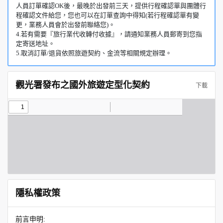
人員訂單確認OK後，最晚於出發前三天，提供行程確認單與團體行
程確認文件給您，您也可以在訂單查詢中得知(若行程確認單有變
更，業務人員會於出發前聯絡您)。
4.若有需要『旅行業代收轉付收據』，請通知業務人員郵寄到您指
定寄送地址。
5.取消訂單/退貨依照旅遊契約、金流等相關規定辦理。
觀光署發布之國外旅遊定型化契約
下載
隱私權政策
前言申明: