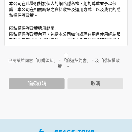
本公司在此聲明對於個人的網路隱私權，絕對尊重並予以保
護。本公司在相關網站之資料收集及運用方式，以及我們的隱
私權保護政策。
隱私權保護政策適用範圍:
隱私權保護政策內容，包括本公司如何處理在用戶使用網站服
務時收集到的身份識別資料，也包括本公司如何處理在商業合
作與本公司合作時分享的任何身份識別資料。隱私權保護政策
不適用於本公司以外的公司或網站群，與非本站所僱用或管理
人員。例如您透過本公司旗下網站上的廣告廠商連結，這些置
已閱讀並同意「訂購須知」、「旅遊契約書」、及「隱私權政
放連結的廠商也可能蒐集您個人的資料。對於您主動提供的個
策」。
人資訊，這些廣告廠商或連結網站有其個別的隱私權保護政
策，其資料處理措施不適用於本公司隱私權保護政策。
您個人在本網站上的聊天室或討論區中任意公開個人資料的行
確認訂購
取消
為，在非經加密的保護下，亦不適用於本公司隱私權保護政
策。
資料的蒐集與使用方式:
為了在本網站提供您最佳的互動性服務，可能會請您提供相關
個人的資料，其範圍如下：
本網站在您使用服務信箱、問卷調查等互動性功能時，會保留
您所提供的姓名、電子郵件地址、聯絡方式及使用時間等。