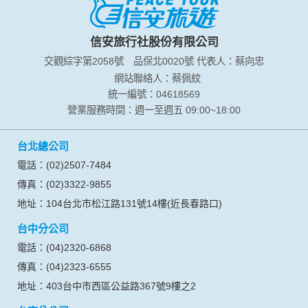
於一般瀏覽時，伺服器會自行記錄相關行徑，包括您使用連線
設備的 IP 位址、使用時間、使用的瀏覽器、瀏覽及點選資料記
錄等，做為我們增進網站服務的參考依據，此記錄為內部應
信安旅行社股份有限公司
用，決不對外公布。
交觀綜字第2058號
品保北0020號
代表人：蔡向忠
為提供精確的服務，我們會將收集的問卷調查內容進行統計與
分析，分析結果之統計數據或說明文字呈現，除供內部研究
網站聯絡人：蔡佩紋
外，我們會視需要公佈統計數據及說明文字，但不涉及特定個
統一編號：04618569
人之資料。
營業服務時間：週一至週五 09:00~18:00
除非取得您的同意或其他法令之特別規定，本網站絕不會將您
的個人資料揭露予第三人或使用於蒐集目的以外之其他用途。
台北總公司
在您於本網站註冊帳號、使用本網站相關產品、服務、活動或
贈獎時，本網站會收集您的個人識別資料，本網站也可以從商
電話：(02)2507-7484
業夥伴處取得個人資料。
傳真：(02)3322-9855
當客戶在本網站註冊時，我們會取得您的姓名、電話、住址、
身份證字號、電子郵件、出生日期、性別、行業等相關資料，
地址：104台北市松江路131號14樓(近長春路口)
當您註冊成功，並登入使用我們的服務後，我們即取得您的資
台中分公司
料。註冊時，本網站取得您的姓名、電話、住址、身份證字
號、電子郵件、出生日期、性別、行業等相關資料，當您註冊
電話：(04)2320-6868
成功，並登入使用我們的服務後，本網站即取得您的資料。
傳真：(04)2323-6555
其他除了上述，會保留您在上網瀏覽或查詢時，伺服器自行產
生的相關記錄，包括您使用連線設備的 IP 位址、使用時間、使
地址：403台中市西區公益路367號9樓之2
用的瀏覽器、瀏覽及點選資料紀錄等。本網站會對個別連線者