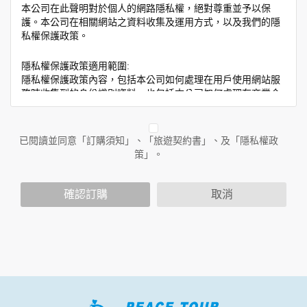
本公司在此聲明對於個人的網路隱私權，絕對尊重並予以保
護。本公司在相關網站之資料收集及運用方式，以及我們的隱
私權保護政策。
隱私權保護政策適用範圍:
隱私權保護政策內容，包括本公司如何處理在用戶使用網站服
務時收集到的身份識別資料，也包括本公司如何處理在商業合
作與本公司合作時分享的任何身份識別資料。隱私權保護政策
不適用於本公司以外的公司或網站群，與非本站所僱用或管理
人員。例如您透過本公司旗下網站上的廣告廠商連結，這些置
已閱讀並同意「訂購須知」、「旅遊契約書」、及「隱私權政
放連結的廠商也可能蒐集您個人的資料。對於您主動提供的個
策」。
人資訊，這些廣告廠商或連結網站有其個別的隱私權保護政
策，其資料處理措施不適用於本公司隱私權保護政策。
您個人在本網站上的聊天室或討論區中任意公開個人資料的行
確認訂購
取消
為，在非經加密的保護下，亦不適用於本公司隱私權保護政
策。
資料的蒐集與使用方式:
為了在本網站提供您最佳的互動性服務，可能會請您提供相關
個人的資料，其範圍如下：
本網站在您使用服務信箱、問卷調查等互動性功能時，會保留
您所提供的姓名、電子郵件地址、聯絡方式及使用時間等。