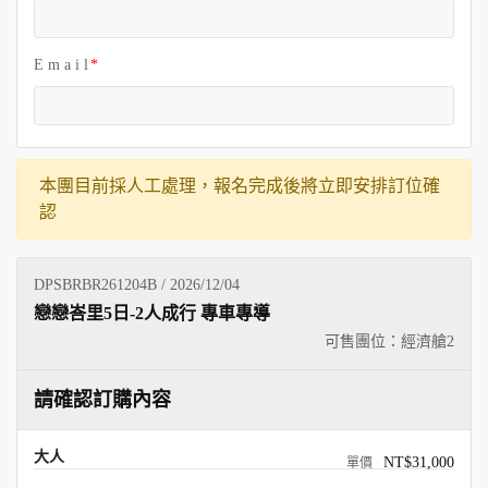
E m a i l
本團目前採人工處理，報名完成後將立即安排訂位確
認
DPSBRBR261204B / 2026/12/04
戀戀峇里5日-2人成行 專車專導
可售團位：經濟艙
2
請確認訂購內容
大人
NT$31,000