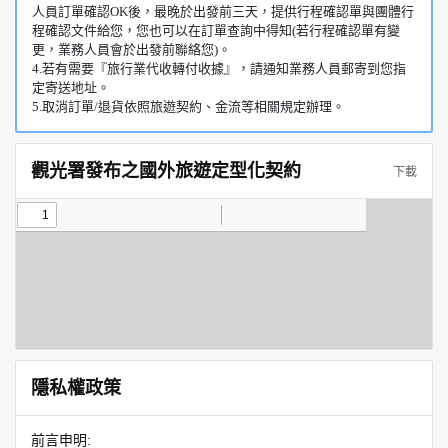
人員訂單確認OK後，最晚於出發前三天，提供行程確認單與團體行
程確認文件給您，您也可以在訂單查詢中得知(若行程確認單有變
更，業務人員會於出發前聯絡您)。
4.若有需要『旅行業代收轉付收據』，請通知業務人員郵寄到您指
定寄送地址。
5.取消訂單/退貨依照旅遊契約、金流等相關規定辦理。
觀光署發布之國外旅遊定型化契約
下載
隱私權政策
前言申明: