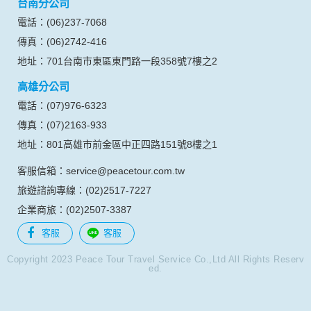
台南分公司
的瀏覽器予以標示，歸納使用者瀏覽器在本網站內部所瀏覽的
網頁，除非您願意告知您的個人資料，否則本網站不會也無法
電話：(06)237-7068
將此項記錄和您對應。請您注意，在本網站網刊登廣告之廠
傳真：(06)2742-416
商，或與連結本網站，也可能蒐集您個人的資料。對於您主動
提供的個人資訊，這些廣告廠商、或連結網站有其個別的私權
地址：701台南市東區東門路一段358號7樓之2
保護政策，其資料處理措施不適用本網站隱私權保護政策，本
高雄分公司
公司不負任何連帶責任。
本網站將在事前或註冊登錄取得您的同意後，傳送商業性資料
電話：(07)976-6323
或電子郵件給您。本公司除了在該資料或電子郵件上註明是由
傳真：(07)2163-933
本公司發送，也會在該資料或電子郵件上提供您能隨時停止接
收這些資料或電子郵件的方法及說明。
地址：801高雄市前金區中正四路151號8樓之1
客服信箱：service@peacetour.com.tw
資料使用:
本公司不會向任何人出售或出借您的個人識別資料。
旅遊諮詢專線：(02)2517-7227
在以下情況下， 本公司會向其他人士或公司提供您的個人識別
企業商旅：(02)2507-3387
資料：
1.遵守法令或政府機關的要求；或我們發覺您在網站上的行為
客服
客服
違反本公司旗下網站的會員條款或產品、服務的特定使用指
南。
Copyright 2023 Peace Tour Travel Service Co.,Ltd All Rights Reserv
ed.
2.為了保護使用者個人隱私，我們無法為您查詢其他使用者的
帳號資料。若您有相關法律上問題需查閱他人資料時，請務必
向警政單位提出告訴，我們將全力配合警政單位調查並提供所