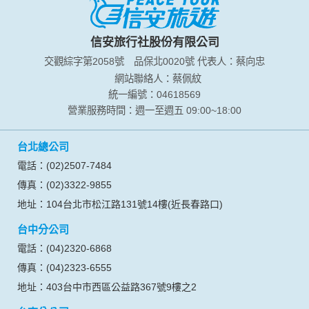
於一般瀏覽時，伺服器會自行記錄相關行徑，包括您使用連線
設備的 IP 位址、使用時間、使用的瀏覽器、瀏覽及點選資料記
錄等，做為我們增進網站服務的參考依據，此記錄為內部應
信安旅行社股份有限公司
用，決不對外公布。
交觀綜字第2058號
品保北0020號
代表人：蔡向忠
為提供精確的服務，我們會將收集的問卷調查內容進行統計與
分析，分析結果之統計數據或說明文字呈現，除供內部研究
網站聯絡人：蔡佩紋
外，我們會視需要公佈統計數據及說明文字，但不涉及特定個
統一編號：04618569
人之資料。
營業服務時間：週一至週五 09:00~18:00
除非取得您的同意或其他法令之特別規定，本網站絕不會將您
的個人資料揭露予第三人或使用於蒐集目的以外之其他用途。
台北總公司
在您於本網站註冊帳號、使用本網站相關產品、服務、活動或
贈獎時，本網站會收集您的個人識別資料，本網站也可以從商
電話：(02)2507-7484
業夥伴處取得個人資料。
傳真：(02)3322-9855
當客戶在本網站註冊時，我們會取得您的姓名、電話、住址、
身份證字號、電子郵件、出生日期、性別、行業等相關資料，
地址：104台北市松江路131號14樓(近長春路口)
當您註冊成功，並登入使用我們的服務後，我們即取得您的資
台中分公司
料。註冊時，本網站取得您的姓名、電話、住址、身份證字
號、電子郵件、出生日期、性別、行業等相關資料，當您註冊
電話：(04)2320-6868
成功，並登入使用我們的服務後，本網站即取得您的資料。
傳真：(04)2323-6555
其他除了上述，會保留您在上網瀏覽或查詢時，伺服器自行產
生的相關記錄，包括您使用連線設備的 IP 位址、使用時間、使
地址：403台中市西區公益路367號9樓之2
用的瀏覽器、瀏覽及點選資料紀錄等。本網站會對個別連線者