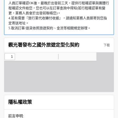
人員訂單確認OK後，最晚於出發前三天，提供行程確認單與團體行
程確認文件給您，您也可以在訂單查詢中得知(若行程確認單有變
更，業務人員會於出發前聯絡您)。
4.若有需要『旅行業代收轉付收據』，請通知業務人員郵寄到您指
定寄送地址。
5.取消訂單/退貨依照旅遊契約、金流等相關規定辦理。
觀光署發布之國外旅遊定型化契約
下載
隱私權政策
前言申明: