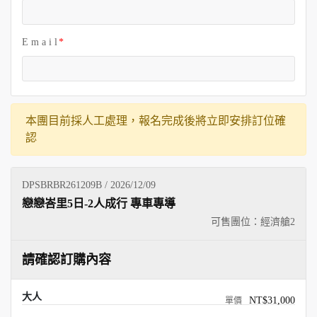
E m a i l
本團目前採人工處理，報名完成後將立即安排訂位確
認
DPSBRBR261209B / 2026/12/09
戀戀峇里5日-2人成行 專車專導
可售團位：經濟艙
2
請確認訂購內容
大人
NT$31,000