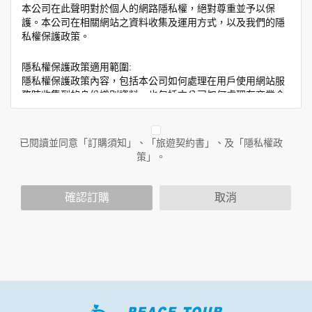
本公司在此聲明對於個人的網路隱私權，絕對尊重並予以保
護。本公司在相關網站之資料收集及運用方式，以及我們的隱
私權保護政策。
隱私權保護政策適用範圍:
隱私權保護政策內容，包括本公司如何處理在用戶使用網站服
務時收集到的身份識別資料，也包括本公司如何處理在商業合
作與本公司合作時分享的任何身份識別資料。隱私權保護政策
不適用於本公司以外的公司或網站群，與非本站所僱用或管理
人員。例如您透過本公司旗下網站上的廣告廠商連結，這些置
已閱讀並同意「訂購須知」、「旅遊契約書」、及「隱私權政
放連結的廠商也可能蒐集您個人的資料。對於您主動提供的個
策」。
人資訊，這些廣告廠商或連結網站有其個別的隱私權保護政
策，其資料處理措施不適用於本公司隱私權保護政策。
您個人在本網站上的聊天室或討論區中任意公開個人資料的行
確認訂購
取消
為，在非經加密的保護下，亦不適用於本公司隱私權保護政
策。
資料的蒐集與使用方式:
為了在本網站提供您最佳的互動性服務，可能會請您提供相關
個人的資料，其範圍如下：
本網站在您使用服務信箱、問卷調查等互動性功能時，會保留
您所提供的姓名、電子郵件地址、聯絡方式及使用時間等。