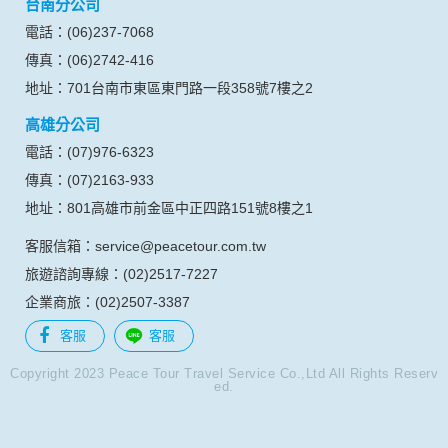
台南分公司
的瀏覽器予以標示，歸納使用者瀏覽器在本網站內部所瀏覽的
網頁，除非您願意告知您的個人資料，否則本網站不會也無法
電話：(06)237-7068
將此項記錄和您對應。請您注意，在本網站網刊登廣告之廠
傳真：(06)2742-416
商，或與連結本網站，也可能蒐集您個人的資料。對於您主動
提供的個人資訊，這些廣告廠商、或連結網站有其個別的私權
地址：701台南市東區東門路一段358號7樓之2
保護政策，其資料處理措施不適用本網站隱私權保護政策，本
高雄分公司
公司不負任何連帶責任。
本網站將在事前或註冊登錄取得您的同意後，傳送商業性資料
電話：(07)976-6323
或電子郵件給您。本公司除了在該資料或電子郵件上註明是由
傳真：(07)2163-933
本公司發送，也會在該資料或電子郵件上提供您能隨時停止接
收這些資料或電子郵件的方法及說明。
地址：801高雄市前金區中正四路151號8樓之1
客服信箱：service@peacetour.com.tw
資料使用:
本公司不會向任何人出售或出借您的個人識別資料。
旅遊諮詢專線：(02)2517-7227
在以下情況下， 本公司會向其他人士或公司提供您的個人識別
企業商旅：(02)2507-3387
資料：
1.遵守法令或政府機關的要求；或我們發覺您在網站上的行為
客服
客服
違反本公司旗下網站的會員條款或產品、服務的特定使用指
南。
Copyright 2023 Peace Tour Travel Service Co.,Ltd All Rights Reserv
ed.
2.為了保護使用者個人隱私，我們無法為您查詢其他使用者的
帳號資料。若您有相關法律上問題需查閱他人資料時，請務必
向警政單位提出告訴，我們將全力配合警政單位調查並提供所