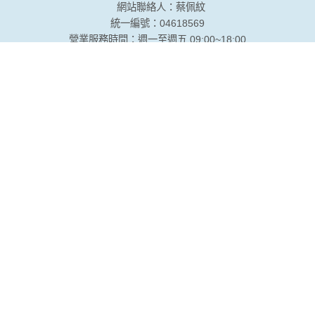
網站聯絡人：蔡佩紋
統一編號：04618569
營業服務時間：週一至週五 09:00~18:00
台北總公司
電話：(02)2507-7484
傳真：(02)3322-9855
地址：104台北市松江路131號14樓(近長春路口)
台中分公司
電話：(04)2320-6868
傳真：(04)2323-6555
地址：403台中市西區公益路367號9樓之2
台南分公司
電話：(06)237-7068
傳真：(06)2742-416
地址：701台南市東區東門路一段358號7樓之2