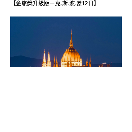
【金旅獎升級版－克.斯.波.蒙12日】