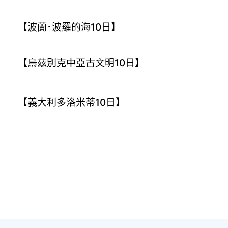
【波蘭･波羅的海10日】
【烏茲別克中亞古文明10日】
【義大利多洛米蒂10日】