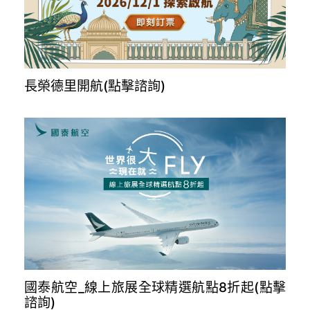
長榮德里開航(點擊諮詢)
國泰航空_線上旅展全球精選航點8折起(點擊
諮詢)