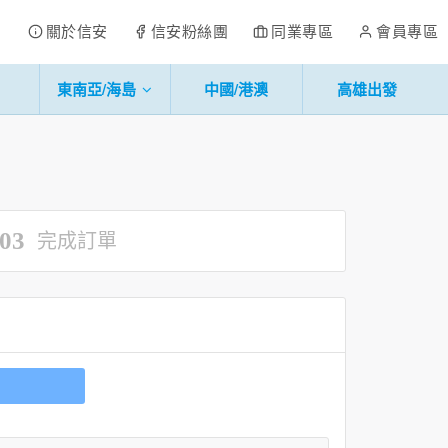
關於信安
信安粉絲團
同業專區
會員專區
東南亞/海島
中國/港澳
高雄出發
03
完成訂單