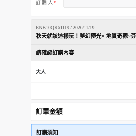
訂 購 人
ENB10QR61119 / 2026/11/19
秋天就該這樣玩！夢幻極光× 地質奇觀~芬
請確認訂購內容
大人
訂單金額
訂購須知