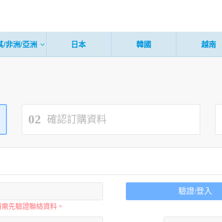
其/非洲/亞洲
日本
韓國
越南
02
確認訂購資料
驗證/登入
購需先驗證聯絡資料。