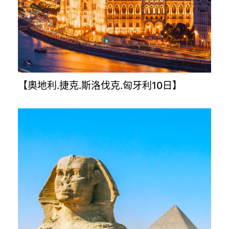
【金旅獎升級版－克.斯.波.蒙12日】