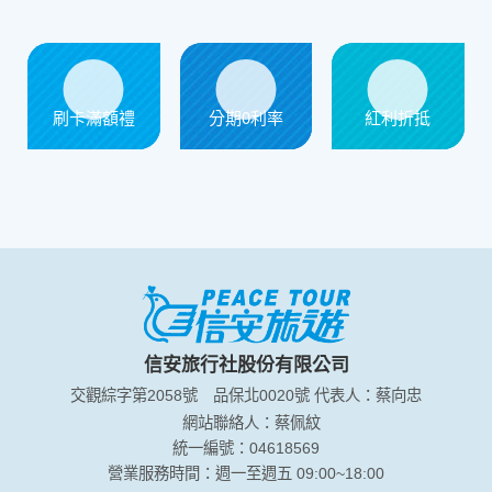
信用卡優惠
刷卡滿額禮
分期0利率
紅利折抵