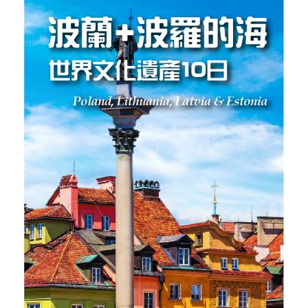
【北歐絢麗極光10日】