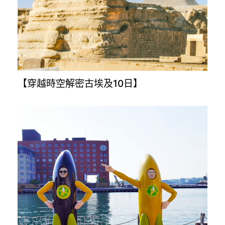
【奧地利.捷克.斯洛伐克.匈牙利10日】