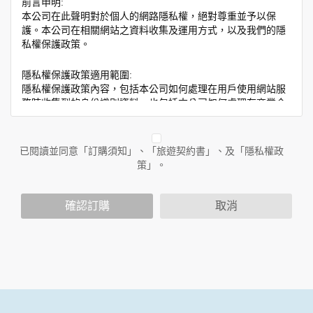
前言申明:
本公司在此聲明對於個人的網路隱私權，絕對尊重並予以保
護。本公司在相關網站之資料收集及運用方式，以及我們的隱
私權保護政策。
隱私權保護政策適用範圍:
隱私權保護政策內容，包括本公司如何處理在用戶使用網站服
務時收集到的身份識別資料，也包括本公司如何處理在商業合
作與本公司合作時分享的任何身份識別資料。隱私權保護政策
不適用於本公司以外的公司或網站群，與非本站所僱用或管理
人員。例如您透過本公司旗下網站上的廣告廠商連結，這些置
已閱讀並同意「訂購須知」、「旅遊契約書」、及「隱私權政
放連結的廠商也可能蒐集您個人的資料。對於您主動提供的個
策」。
人資訊，這些廣告廠商或連結網站有其個別的隱私權保護政
策，其資料處理措施不適用於本公司隱私權保護政策。
您個人在本網站上的聊天室或討論區中任意公開個人資料的行
確認訂購
取消
為，在非經加密的保護下，亦不適用於本公司隱私權保護政
策。
資料的蒐集與使用方式:
為了在本網站提供您最佳的互動性服務，可能會請您提供相關
個人的資料，其範圍如下：
本網站在您使用服務信箱、問卷調查等互動性功能時，會保留