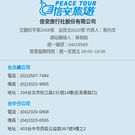
您所提供的姓名、電子郵件地址、聯絡方式及使用時間等。
於一般瀏覽時，伺服器會自行記錄相關行徑，包括您使用連線
設備的 IP 位址、使用時間、使用的瀏覽器、瀏覽及點選資料記
錄等，做為我們增進網站服務的參考依據，此記錄為內部應
信安旅行社股份有限公司
用，決不對外公布。
交觀綜字第2058號
品保北0020號
代表人：蔡向忠
為提供精確的服務，我們會將收集的問卷調查內容進行統計與
分析，分析結果之統計數據或說明文字呈現，除供內部研究
網站聯絡人：蔡佩紋
外，我們會視需要公佈統計數據及說明文字，但不涉及特定個
統一編號：04618569
人之資料。
營業服務時間：週一至週五 09:00~18:00
除非取得您的同意或其他法令之特別規定，本網站絕不會將您
的個人資料揭露予第三人或使用於蒐集目的以外之其他用途。
台北總公司
在您於本網站註冊帳號、使用本網站相關產品、服務、活動或
贈獎時，本網站會收集您的個人識別資料，本網站也可以從商
電話：(02)2507-7484
業夥伴處取得個人資料。
傳真：(02)3322-9855
當客戶在本網站註冊時，我們會取得您的姓名、電話、住址、
身份證字號、電子郵件、出生日期、性別、行業等相關資料，
地址：104台北市松江路131號14樓(近長春路口)
當您註冊成功，並登入使用我們的服務後，我們即取得您的資
台中分公司
料。註冊時，本網站取得您的姓名、電話、住址、身份證字
號、電子郵件、出生日期、性別、行業等相關資料，當您註冊
電話：(04)2320-6868
成功，並登入使用我們的服務後，本網站即取得您的資料。
傳真：(04)2323-6555
其他除了上述，會保留您在上網瀏覽或查詢時，伺服器自行產
生的相關記錄，包括您使用連線設備的 IP 位址、使用時間、使
地址：403台中市西區公益路367號9樓之2
用的瀏覽器、瀏覽及點選資料紀錄等。本網站會對個別連線者