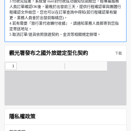
3.付款完成後，系統會 mail封付款成功通知信函給您，經專屬服務
人員訂單確認OK後，最晚於出發前三天，提供行程確認單與團體行
程確認文件給您，您也可以在訂單查詢中得知(若行程確認單有變
更，業務人員會於出發前聯絡您)。
4.若有需要『旅行業代收轉付收據』，請通知業務人員郵寄到您指
定寄送地址。
5.取消訂單/退貨依照旅遊契約、金流等相關規定辦理。
觀光署發布之國外旅遊定型化契約
下載
隱私權政策