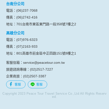
台南分公司
的瀏覽器予以標示，歸納使用者瀏覽器在本網站內部所瀏覽的
網頁，除非您願意告知您的個人資料，否則本網站不會也無法
電話：(06)237-7068
將此項記錄和您對應。請您注意，在本網站網刊登廣告之廠
傳真：(06)2742-416
商，或與連結本網站，也可能蒐集您個人的資料。對於您主動
提供的個人資訊，這些廣告廠商、或連結網站有其個別的私權
地址：701台南市東區東門路一段358號7樓之2
保護政策，其資料處理措施不適用本網站隱私權保護政策，本
高雄分公司
公司不負任何連帶責任。
本網站將在事前或註冊登錄取得您的同意後，傳送商業性資料
電話：(07)976-6323
或電子郵件給您。本公司除了在該資料或電子郵件上註明是由
傳真：(07)2163-933
本公司發送，也會在該資料或電子郵件上提供您能隨時停止接
收這些資料或電子郵件的方法及說明。
地址：801高雄市前金區中正四路151號8樓之1
客服信箱：service@peacetour.com.tw
資料使用:
本公司不會向任何人出售或出借您的個人識別資料。
旅遊諮詢專線：(02)2517-7227
在以下情況下， 本公司會向其他人士或公司提供您的個人識別
企業商旅：(02)2507-3387
資料：
1.遵守法令或政府機關的要求；或我們發覺您在網站上的行為
客服
客服
違反本公司旗下網站的會員條款或產品、服務的特定使用指
南。
Copyright 2023 Peace Tour Travel Service Co.,Ltd All Rights Reserv
ed.
2.為了保護使用者個人隱私，我們無法為您查詢其他使用者的
帳號資料。若您有相關法律上問題需查閱他人資料時，請務必
向警政單位提出告訴，我們將全力配合警政單位調查並提供所