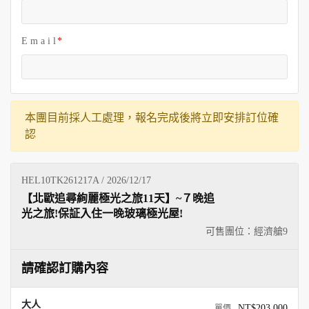
E m a i l
本團目前採人工處理，報名完成後將立即安排訂位確
認
HEL10TK261217A / 2026/12/17
【北歐追尋絢麗極光之旅11天】~７晚追
光之旅!保証入住一晚玻璃極光屋!
可售團位：經濟艙
9
請確認訂購內容
大人
NT$203,000