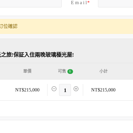
E m a i l
訂位確認
光之旅!保証入住兩晚玻璃極光屋!
單價
可售
小計
6
NT$215,000
1
NT$215,000