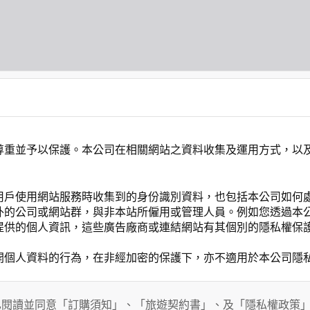
尊重並予以保護。本公司在相關網站之資料收集及運用方式，以
用戶使用網站服務時收集到的身份識別資料，也包括本公司如何
外的公司或網站群，與非本站所僱用或管理人員。例如您透過本
提供的個人資訊，這些廣告廠商或連結網站有其個別的隱私權保
開個人資料的行為，在非經加密的保護下，亦不適用於本公司隱
已閱讀並同意「訂購須知」、「旅遊契約書」、及「隱私權政策
會請您提供相關個人的資料，其範圍如下：