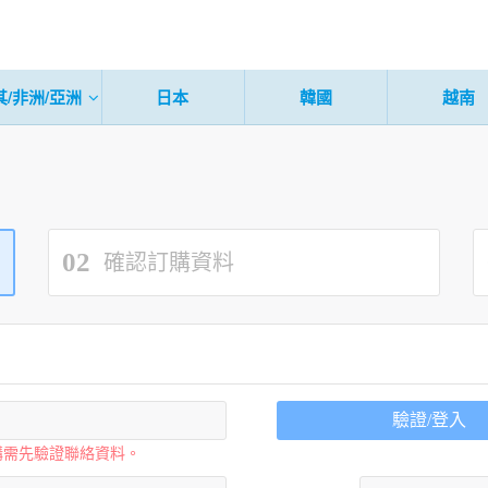
其/非洲/亞洲
日本
韓國
越南
02
確認訂購資料
驗證/登入
購需先驗證聯絡資料。