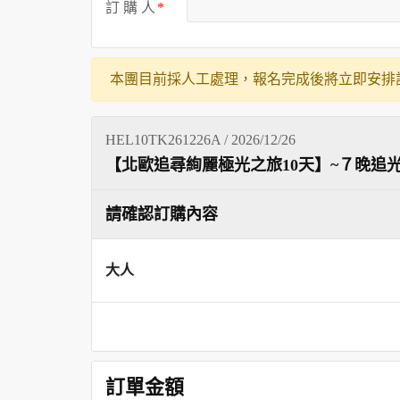
訂 購 人
本團目前採人工處理，報名完成後將立即安排
HEL10TK261226A / 2026/12/26
【北歐追尋絢麗極光之旅10天】~７晚追
請確認訂購內容
大人
訂單金額