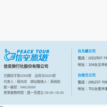
本網站在您使用服務信箱、問卷調查等互動性
於一般瀏覽時，伺服器會自行記錄相關行徑，包
參考依據，此記錄為內部應用，決不對外公布
為提供精確的服務，我們會將收集的問卷調查
明文字，但不涉及特定個人之資料。
除非取得您的同意或其他法令之特別規定，本
在您於本網站註冊帳號、使用本網站相關產品
當客戶在本網站註冊時，我們會取得您的姓名
服務後，我們即取得您的資料。註冊時，本網
登入使用我們的服務後，本網站即取得您的資
台北總公司
其他除了上述，會保留您在上網瀏覽或查詢時，
電話：(02)2507-74
錄等。本網站會對個別連線者的瀏覽器予以標
地址：104台北市松
信安旅行社股份有限公司
項記錄和您對應。請您注意，在本網站網刊登
網站有其個別的私權保護政策，其資料處理措
台南分公司
交觀綜字第2058號
品保北0020號
本網站將在事前或註冊登錄取得您的同意後，
代表人：蔡向忠
網站聯絡人：蔡佩紋
電話：(06)237-70
郵件上提供您能隨時停止接收這些資料或電子
統一編號：04618569
地址：701台南市
營業服務時間：週一至週五 09:00~18:00
資料使用:
本公司不會向任何人出售或出借您的個人識別
在以下情況下， 本公司會向其他人士或公司提