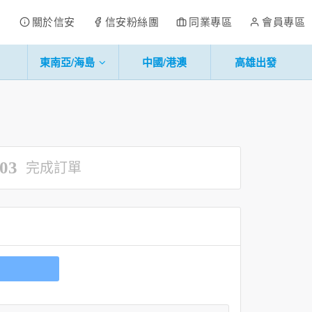
關於信安
信安粉絲團
同業專區
會員專區
東南亞/海島
中國/港澳
高雄出發
03
完成訂單