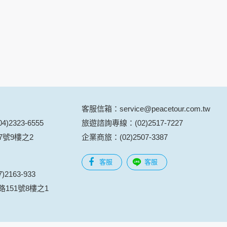
用時間等。
覽及點選資料記錄等，做為我們增進網站服務的
供內部研究外，我們會視需要公佈統計數據及說
之其他用途。
站也可以從商業夥伴處取得個人資料。
等相關資料，當您註冊成功，並登入使用我們的
期、性別、行業等相關資料，當您註冊成功，並
客服信箱：service@peacetour.com.tw
、使用時間、使用的瀏覽器、瀏覽及點選資料紀
)2323-6555
旅遊諮詢專線：(02)2517-7227
告知您的個人資料，否則本網站不會也無法將此
7號9樓之2
企業商旅：(02)2507-3387
您主動提供的個人資訊，這些廣告廠商、或連結
客服
客服
件上註明是由本公司發送，也會在該資料或電子
2163-933
151號8樓之1