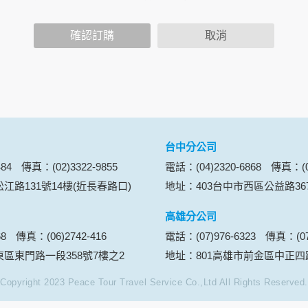
功能時，會保留您所提供的姓名、電子郵件地址、聯絡方式及使
括您使用連線設備的 IP 位址、使用時間、使用的瀏覽器、瀏
確認訂購
取消
。
內容進行統計與分析，分析結果之統計數據或說明文字呈現，除
網站絕不會將您的個人資料揭露予第三人或使用於蒐集目的以外
、服務、活動或贈獎時，本網站會收集您的個人識別資料，本網
、電話、住址、身份證字號、電子郵件、出生日期、性別、行業
站取得您的姓名、電話、住址、身份證字號、電子郵件、出生日
料。
台中分公司
伺服器自行產生的相關記錄，包括您使用連線設備的 IP 位址
84
傳真：(02)3322-9855
電話：(04)2320-6868
傳真：(04
示，歸納使用者瀏覽器在本網站內部所瀏覽的網頁，除非您願意
江路131號14樓(近長春路口)
地址：403台中市西區公益路36
廣告之廠商，或與連結本網站，也可能蒐集您個人的資料。對於
施不適用本網站隱私權保護政策，本公司不負任何連帶責任。
高雄分公司
傳送商業性資料或電子郵件給您。本公司除了在該資料或電子郵
68
傳真：(06)2742-416
電話：(07)976-6323
傳真：(07)
郵件的方法及說明。
東區東門路一段358號7樓之2
地址：801高雄市前金區中正四路
Copyright 2023 Peace Tour Travel Service Co.,Ltd All Rights Reserved.
資料。
供您的個人識別資料：