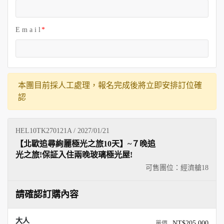
E m a i l
本團目前採人工處理，報名完成後將立即安排訂位確
認
HEL10TK270121A / 2027/01/21
【北歐追尋絢麗極光之旅10天】~７晚追
光之旅!保証入住兩晚玻璃極光屋!
可售團位：經濟艙
18
請確認訂購內容
大人
NT$205,000