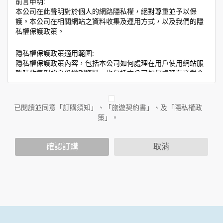
前言申明:
本公司在此聲明對於個人的網路隱私權，絕對尊重並予以保
護。本公司在相關網站之資料收集及運用方式，以及我們的隱
私權保護政策。
隱私權保護政策適用範圍:
隱私權保護政策內容，包括本公司如何處理在用戶使用網站服
務時收集到的身份識別資料，也包括本公司如何處理在商業合
作與本公司合作時分享的任何身份識別資料。隱私權保護政策
不適用於本公司以外的公司或網站群，與非本站所僱用或管理
人員。例如您透過本公司旗下網站上的廣告廠商連結，這些置
已閱讀並同意「訂購須知」、「旅遊契約書」、及「隱私權政
放連結的廠商也可能蒐集您個人的資料。對於您主動提供的個
策」。
人資訊，這些廣告廠商或連結網站有其個別的隱私權保護政
策，其資料處理措施不適用於本公司隱私權保護政策。
您個人在本網站上的聊天室或討論區中任意公開個人資料的行
確認訂購
取消
為，在非經加密的保護下，亦不適用於本公司隱私權保護政
策。
資料的蒐集與使用方式:
為了在本網站提供您最佳的互動性服務，可能會請您提供相關
個人的資料，其範圍如下：
本網站在您使用服務信箱、問卷調查等互動性功能時，會保留