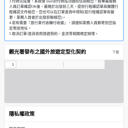
3.付款完成後，系統會 mail封付款成功通知信函給您，經專屬服務
人員訂單確認OK後，最晚於出發前三天，提供行程確認單與團體行
程確認文件給您，您也可以在訂單查詢中得知(若行程確認單有變
更，業務人員會於出發前聯絡您)。
4.若有需要『旅行業代收轉付收據』，請通知業務人員郵寄到您指
定寄送地址。
5.取消訂單/退貨依照旅遊契約、金流等相關規定辦理。
觀光署發布之國外旅遊定型化契約
下載
隱私權政策