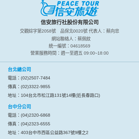
您所提供的姓名、電子郵件地址、聯絡方式及使用時間等。
於一般瀏覽時，伺服器會自行記錄相關行徑，包括您使用連線
設備的 IP 位址、使用時間、使用的瀏覽器、瀏覽及點選資料記
錄等，做為我們增進網站服務的參考依據，此記錄為內部應
信安旅行社股份有限公司
用，決不對外公布。
交觀綜字第2058號
品保北0020號
代表人：蔡向忠
為提供精確的服務，我們會將收集的問卷調查內容進行統計與
分析，分析結果之統計數據或說明文字呈現，除供內部研究
網站聯絡人：蔡佩紋
外，我們會視需要公佈統計數據及說明文字，但不涉及特定個
統一編號：04618569
人之資料。
營業服務時間：週一至週五 09:00~18:00
除非取得您的同意或其他法令之特別規定，本網站絕不會將您
的個人資料揭露予第三人或使用於蒐集目的以外之其他用途。
台北總公司
在您於本網站註冊帳號、使用本網站相關產品、服務、活動或
贈獎時，本網站會收集您的個人識別資料，本網站也可以從商
電話：(02)2507-7484
業夥伴處取得個人資料。
傳真：(02)3322-9855
當客戶在本網站註冊時，我們會取得您的姓名、電話、住址、
身份證字號、電子郵件、出生日期、性別、行業等相關資料，
地址：104台北市松江路131號14樓(近長春路口)
當您註冊成功，並登入使用我們的服務後，我們即取得您的資
台中分公司
料。註冊時，本網站取得您的姓名、電話、住址、身份證字
號、電子郵件、出生日期、性別、行業等相關資料，當您註冊
電話：(04)2320-6868
成功，並登入使用我們的服務後，本網站即取得您的資料。
傳真：(04)2323-6555
其他除了上述，會保留您在上網瀏覽或查詢時，伺服器自行產
生的相關記錄，包括您使用連線設備的 IP 位址、使用時間、使
地址：403台中市西區公益路367號9樓之2
用的瀏覽器、瀏覽及點選資料紀錄等。本網站會對個別連線者