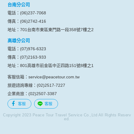
台南分公司
的瀏覽器予以標示，歸納使用者瀏覽器在本網站內部所瀏覽的
網頁，除非您願意告知您的個人資料，否則本網站不會也無法
電話：(06)237-7068
將此項記錄和您對應。請您注意，在本網站網刊登廣告之廠
傳真：(06)2742-416
商，或與連結本網站，也可能蒐集您個人的資料。對於您主動
提供的個人資訊，這些廣告廠商、或連結網站有其個別的私權
地址：701台南市東區東門路一段358號7樓之2
保護政策，其資料處理措施不適用本網站隱私權保護政策，本
高雄分公司
公司不負任何連帶責任。
本網站將在事前或註冊登錄取得您的同意後，傳送商業性資料
電話：(07)976-6323
或電子郵件給您。本公司除了在該資料或電子郵件上註明是由
傳真：(07)2163-933
本公司發送，也會在該資料或電子郵件上提供您能隨時停止接
收這些資料或電子郵件的方法及說明。
地址：801高雄市前金區中正四路151號8樓之1
客服信箱：service@peacetour.com.tw
資料使用:
本公司不會向任何人出售或出借您的個人識別資料。
旅遊諮詢專線：(02)2517-7227
在以下情況下， 本公司會向其他人士或公司提供您的個人識別
企業商旅：(02)2507-3387
資料：
1.遵守法令或政府機關的要求；或我們發覺您在網站上的行為
客服
客服
違反本公司旗下網站的會員條款或產品、服務的特定使用指
南。
Copyright 2023 Peace Tour Travel Service Co.,Ltd All Rights Reserv
ed.
2.為了保護使用者個人隱私，我們無法為您查詢其他使用者的
帳號資料。若您有相關法律上問題需查閱他人資料時，請務必
向警政單位提出告訴，我們將全力配合警政單位調查並提供所