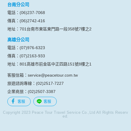
台南分公司
的瀏覽器予以標示，歸納使用者瀏覽器在本網站內部所瀏覽的
網頁，除非您願意告知您的個人資料，否則本網站不會也無法
電話：(06)237-7068
將此項記錄和您對應。請您注意，在本網站網刊登廣告之廠
傳真：(06)2742-416
商，或與連結本網站，也可能蒐集您個人的資料。對於您主動
提供的個人資訊，這些廣告廠商、或連結網站有其個別的私權
地址：701台南市東區東門路一段358號7樓之2
保護政策，其資料處理措施不適用本網站隱私權保護政策，本
高雄分公司
公司不負任何連帶責任。
本網站將在事前或註冊登錄取得您的同意後，傳送商業性資料
電話：(07)976-6323
或電子郵件給您。本公司除了在該資料或電子郵件上註明是由
傳真：(07)2163-933
本公司發送，也會在該資料或電子郵件上提供您能隨時停止接
收這些資料或電子郵件的方法及說明。
地址：801高雄市前金區中正四路151號8樓之1
客服信箱：service@peacetour.com.tw
資料使用:
本公司不會向任何人出售或出借您的個人識別資料。
旅遊諮詢專線：(02)2517-7227
在以下情況下， 本公司會向其他人士或公司提供您的個人識別
企業商旅：(02)2507-3387
資料：
1.遵守法令或政府機關的要求；或我們發覺您在網站上的行為
客服
客服
違反本公司旗下網站的會員條款或產品、服務的特定使用指
南。
Copyright 2023 Peace Tour Travel Service Co.,Ltd All Rights Reserv
ed.
2.為了保護使用者個人隱私，我們無法為您查詢其他使用者的
帳號資料。若您有相關法律上問題需查閱他人資料時，請務必
向警政單位提出告訴，我們將全力配合警政單位調查並提供所