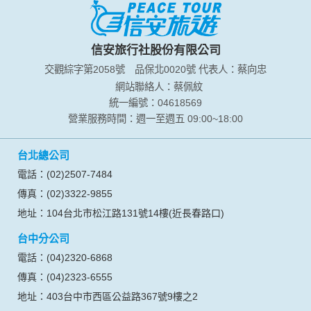
您所提供的姓名、電子郵件地址、聯絡方式及使用時間等。
於一般瀏覽時，伺服器會自行記錄相關行徑，包括您使用連線
設備的 IP 位址、使用時間、使用的瀏覽器、瀏覽及點選資料記
錄等，做為我們增進網站服務的參考依據，此記錄為內部應
信安旅行社股份有限公司
用，決不對外公布。
交觀綜字第2058號
品保北0020號
代表人：蔡向忠
為提供精確的服務，我們會將收集的問卷調查內容進行統計與
分析，分析結果之統計數據或說明文字呈現，除供內部研究
網站聯絡人：蔡佩紋
外，我們會視需要公佈統計數據及說明文字，但不涉及特定個
統一編號：04618569
人之資料。
營業服務時間：週一至週五 09:00~18:00
除非取得您的同意或其他法令之特別規定，本網站絕不會將您
的個人資料揭露予第三人或使用於蒐集目的以外之其他用途。
台北總公司
在您於本網站註冊帳號、使用本網站相關產品、服務、活動或
贈獎時，本網站會收集您的個人識別資料，本網站也可以從商
電話：(02)2507-7484
業夥伴處取得個人資料。
傳真：(02)3322-9855
當客戶在本網站註冊時，我們會取得您的姓名、電話、住址、
身份證字號、電子郵件、出生日期、性別、行業等相關資料，
地址：104台北市松江路131號14樓(近長春路口)
當您註冊成功，並登入使用我們的服務後，我們即取得您的資
台中分公司
料。註冊時，本網站取得您的姓名、電話、住址、身份證字
號、電子郵件、出生日期、性別、行業等相關資料，當您註冊
電話：(04)2320-6868
成功，並登入使用我們的服務後，本網站即取得您的資料。
傳真：(04)2323-6555
其他除了上述，會保留您在上網瀏覽或查詢時，伺服器自行產
生的相關記錄，包括您使用連線設備的 IP 位址、使用時間、使
地址：403台中市西區公益路367號9樓之2
用的瀏覽器、瀏覽及點選資料紀錄等。本網站會對個別連線者