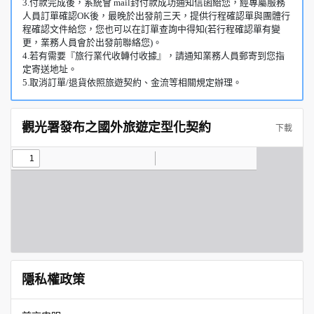
3.付款完成後，系統會 mail封付款成功通知信函給您，經專屬服務
人員訂單確認OK後，最晚於出發前三天，提供行程確認單與團體行
程確認文件給您，您也可以在訂單查詢中得知(若行程確認單有變
更，業務人員會於出發前聯絡您)。
4.若有需要『旅行業代收轉付收據』，請通知業務人員郵寄到您指
定寄送地址。
5.取消訂單/退貨依照旅遊契約、金流等相關規定辦理。
觀光署發布之國外旅遊定型化契約
下載
隱私權政策