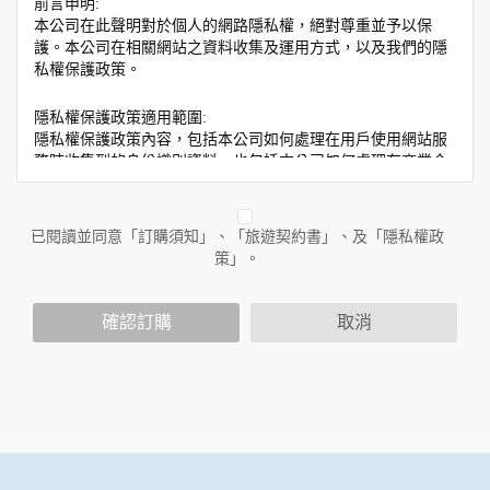
前言申明:
本公司在此聲明對於個人的網路隱私權，絕對尊重並予以保
護。本公司在相關網站之資料收集及運用方式，以及我們的隱
私權保護政策。
隱私權保護政策適用範圍:
隱私權保護政策內容，包括本公司如何處理在用戶使用網站服
務時收集到的身份識別資料，也包括本公司如何處理在商業合
作與本公司合作時分享的任何身份識別資料。隱私權保護政策
不適用於本公司以外的公司或網站群，與非本站所僱用或管理
人員。例如您透過本公司旗下網站上的廣告廠商連結，這些置
已閱讀並同意「訂購須知」、「旅遊契約書」、及「隱私權政
放連結的廠商也可能蒐集您個人的資料。對於您主動提供的個
策」。
人資訊，這些廣告廠商或連結網站有其個別的隱私權保護政
策，其資料處理措施不適用於本公司隱私權保護政策。
您個人在本網站上的聊天室或討論區中任意公開個人資料的行
確認訂購
取消
為，在非經加密的保護下，亦不適用於本公司隱私權保護政
策。
資料的蒐集與使用方式:
為了在本網站提供您最佳的互動性服務，可能會請您提供相關
個人的資料，其範圍如下：
本網站在您使用服務信箱、問卷調查等互動性功能時，會保留