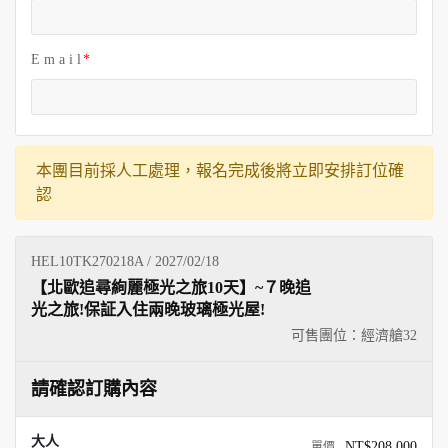
E m a i l
本團目前採人工處理，報名完成後將立即安排訂位確
認
HEL10TK270218A / 2027/02/18
【北歐追尋絢麗極光之旅10天】~７晚追
光之旅!保証入住兩晚玻璃極光屋!
可售團位：經濟艙
32
請確認訂購內容
大人
NT$208,000