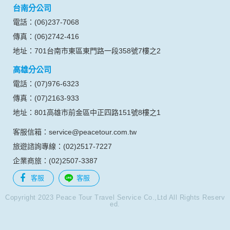
台南分公司
的瀏覽器予以標示，歸納使用者瀏覽器在本網站內部所瀏覽的
網頁，除非您願意告知您的個人資料，否則本網站不會也無法
電話：(06)237-7068
將此項記錄和您對應。請您注意，在本網站網刊登廣告之廠
傳真：(06)2742-416
商，或與連結本網站，也可能蒐集您個人的資料。對於您主動
提供的個人資訊，這些廣告廠商、或連結網站有其個別的私權
地址：701台南市東區東門路一段358號7樓之2
保護政策，其資料處理措施不適用本網站隱私權保護政策，本
高雄分公司
公司不負任何連帶責任。
本網站將在事前或註冊登錄取得您的同意後，傳送商業性資料
電話：(07)976-6323
或電子郵件給您。本公司除了在該資料或電子郵件上註明是由
傳真：(07)2163-933
本公司發送，也會在該資料或電子郵件上提供您能隨時停止接
收這些資料或電子郵件的方法及說明。
地址：801高雄市前金區中正四路151號8樓之1
客服信箱：service@peacetour.com.tw
資料使用:
本公司不會向任何人出售或出借您的個人識別資料。
旅遊諮詢專線：(02)2517-7227
在以下情況下， 本公司會向其他人士或公司提供您的個人識別
企業商旅：(02)2507-3387
資料：
1.遵守法令或政府機關的要求；或我們發覺您在網站上的行為
客服
客服
違反本公司旗下網站的會員條款或產品、服務的特定使用指
南。
Copyright 2023 Peace Tour Travel Service Co.,Ltd All Rights Reserv
ed.
2.為了保護使用者個人隱私，我們無法為您查詢其他使用者的
帳號資料。若您有相關法律上問題需查閱他人資料時，請務必
向警政單位提出告訴，我們將全力配合警政單位調查並提供所