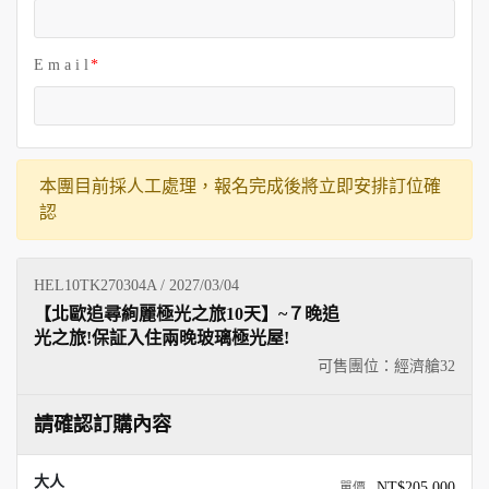
E m a i l
本團目前採人工處理，報名完成後將立即安排訂位確
認
HEL10TK270304A / 2027/03/04
【北歐追尋絢麗極光之旅10天】~７晚追
光之旅!保証入住兩晚玻璃極光屋!
可售團位：經濟艙
32
請確認訂購內容
大人
NT$205,000