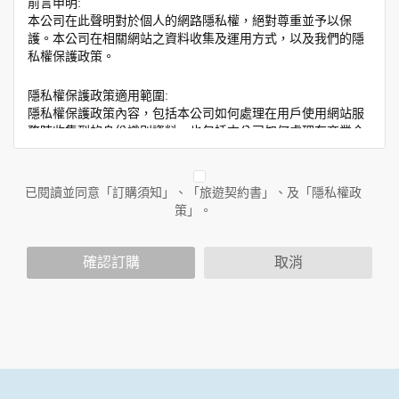
前言申明:
本公司在此聲明對於個人的網路隱私權，絕對尊重並予以保
護。本公司在相關網站之資料收集及運用方式，以及我們的隱
私權保護政策。
隱私權保護政策適用範圍:
隱私權保護政策內容，包括本公司如何處理在用戶使用網站服
務時收集到的身份識別資料，也包括本公司如何處理在商業合
作與本公司合作時分享的任何身份識別資料。隱私權保護政策
不適用於本公司以外的公司或網站群，與非本站所僱用或管理
人員。例如您透過本公司旗下網站上的廣告廠商連結，這些置
已閱讀並同意「訂購須知」、「旅遊契約書」、及「隱私權政
放連結的廠商也可能蒐集您個人的資料。對於您主動提供的個
策」。
人資訊，這些廣告廠商或連結網站有其個別的隱私權保護政
策，其資料處理措施不適用於本公司隱私權保護政策。
您個人在本網站上的聊天室或討論區中任意公開個人資料的行
確認訂購
取消
為，在非經加密的保護下，亦不適用於本公司隱私權保護政
策。
資料的蒐集與使用方式:
為了在本網站提供您最佳的互動性服務，可能會請您提供相關
個人的資料，其範圍如下：
本網站在您使用服務信箱、問卷調查等互動性功能時，會保留