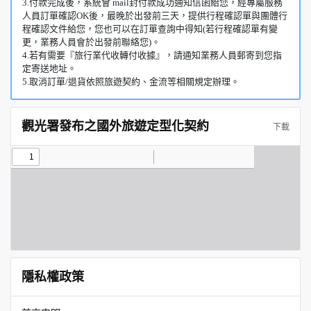
3.付款完成後，系統會 mail封付款成功通知信函給您，經專屬服務
人員訂單確認OK後，最晚於出發前三天，提供行程確認單與團體行
程確認文件給您，您也可以在訂單查詢中得知(若行程確認單有變
更，業務人員會於出發前聯絡您)。
4.若有需要『旅行業代收轉付收據』，請通知業務人員郵寄到您指
定寄送地址。
5.取消訂單/退貨依照旅遊契約、金流等相關規定辦理。
觀光署發布之國外旅遊定型化契約
下載
隱私權政策