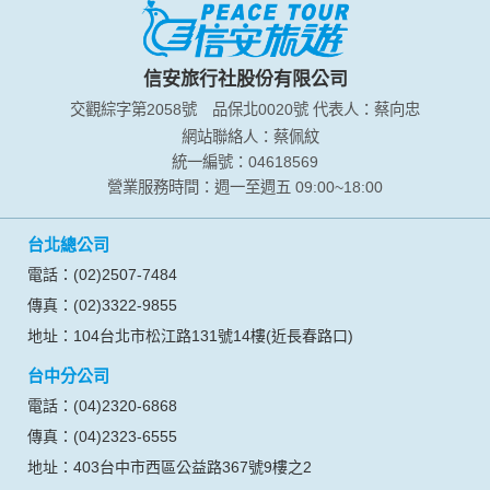
您所提供的姓名、電子郵件地址、聯絡方式及使用時間等。
於一般瀏覽時，伺服器會自行記錄相關行徑，包括您使用連線
設備的 IP 位址、使用時間、使用的瀏覽器、瀏覽及點選資料記
錄等，做為我們增進網站服務的參考依據，此記錄為內部應
信安旅行社股份有限公司
用，決不對外公布。
交觀綜字第2058號
品保北0020號
代表人：蔡向忠
為提供精確的服務，我們會將收集的問卷調查內容進行統計與
分析，分析結果之統計數據或說明文字呈現，除供內部研究
網站聯絡人：蔡佩紋
外，我們會視需要公佈統計數據及說明文字，但不涉及特定個
統一編號：04618569
人之資料。
營業服務時間：週一至週五 09:00~18:00
除非取得您的同意或其他法令之特別規定，本網站絕不會將您
的個人資料揭露予第三人或使用於蒐集目的以外之其他用途。
台北總公司
在您於本網站註冊帳號、使用本網站相關產品、服務、活動或
贈獎時，本網站會收集您的個人識別資料，本網站也可以從商
電話：(02)2507-7484
業夥伴處取得個人資料。
傳真：(02)3322-9855
當客戶在本網站註冊時，我們會取得您的姓名、電話、住址、
身份證字號、電子郵件、出生日期、性別、行業等相關資料，
地址：104台北市松江路131號14樓(近長春路口)
當您註冊成功，並登入使用我們的服務後，我們即取得您的資
台中分公司
料。註冊時，本網站取得您的姓名、電話、住址、身份證字
號、電子郵件、出生日期、性別、行業等相關資料，當您註冊
電話：(04)2320-6868
成功，並登入使用我們的服務後，本網站即取得您的資料。
傳真：(04)2323-6555
其他除了上述，會保留您在上網瀏覽或查詢時，伺服器自行產
生的相關記錄，包括您使用連線設備的 IP 位址、使用時間、使
地址：403台中市西區公益路367號9樓之2
用的瀏覽器、瀏覽及點選資料紀錄等。本網站會對個別連線者