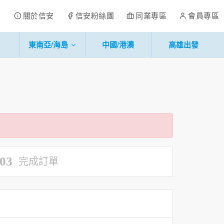
關於信安
信安粉絲團
同業專區
會員專區
東南亞/海島
中國/港澳
高雄出發
03
完成訂單