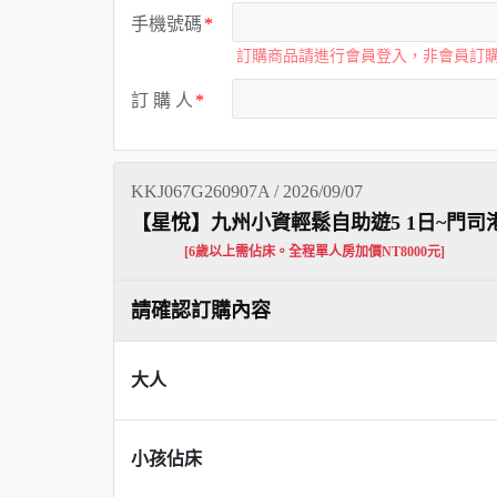
手機號碼
訂購商品請進行會員登入，非會員訂
訂 購 人
KKJ067G260907A / 2026/09/07
【星悅】九州小資輕鬆自助遊5 1日~門
[6歲以上需佔床。全程單人房加價NT8000元]
請確認訂購內容
大人
小孩佔床