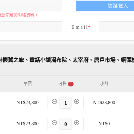
驗證/登入
購需先驗證聯絡資料。
E m a i l
司港懷舊之旅、童話小鎮湯布院、太宰府、唐戶市場、鋼彈
單價
可售
小計
0
NT$23,800
1
NT$23,800
NT$23,800
0
NT$0