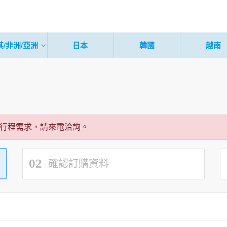
其/非洲/亞洲
日本
韓國
越南
行程需求，請來電洽詢。
02
確認訂購資料