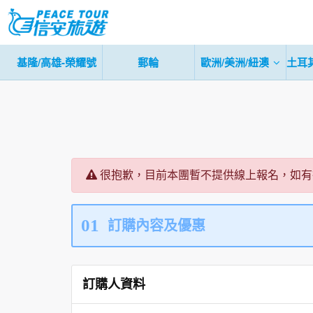
基隆/高雄-榮耀號
郵輪
歐洲/美洲/紐澳
土耳
很抱歉，目前本團暫不提供線上報名，如有
01
訂購內容及優惠
訂購人資料