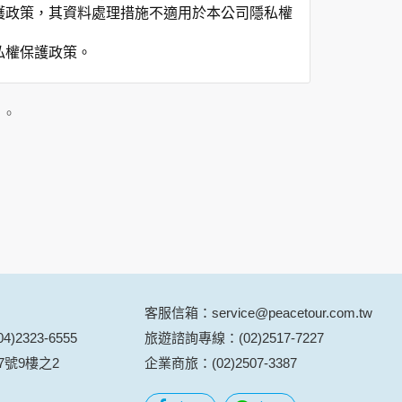
護政策，其資料處理措施不適用於本公司隱私權
私權保護政策。
」。
用時間等。
覽及點選資料記錄等，做為我們增進網站服務的
供內部研究外，我們會視需要公佈統計數據及說
之其他用途。
站也可以從商業夥伴處取得個人資料。
等相關資料，當您註冊成功，並登入使用我們的
期、性別、行業等相關資料，當您註冊成功，並
客服信箱：service@peacetour.com.tw
、使用時間、使用的瀏覽器、瀏覽及點選資料紀
)2323-6555
旅遊諮詢專線：(02)2517-7227
告知您的個人資料，否則本網站不會也無法將此
7號9樓之2
企業商旅：(02)2507-3387
您主動提供的個人資訊，這些廣告廠商、或連結