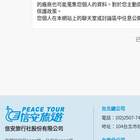
的廠商也可能蒐集您個人的資料。對於您主動
保護政策。
您個人在本網站上的聊天室或討論區中任意公
資料的蒐集與使用方式:
為了在本網站提供您最佳的互動性服務，可能
本網站在您使用服務信箱、問卷調查等互動性
於一般瀏覽時，伺服器會自行記錄相關行徑，包
參考依據，此記錄為內部應用，決不對外公布
為提供精確的服務，我們會將收集的問卷調查
明文字，但不涉及特定個人之資料。
除非取得您的同意或其他法令之特別規定，本
在您於本網站註冊帳號、使用本網站相關產品
當客戶在本網站註冊時，我們會取得您的姓名
服務後，我們即取得您的資料。註冊時，本網
登入使用我們的服務後，本網站即取得您的資
台北總公司
其他除了上述，會保留您在上網瀏覽或查詢時，
電話：(02)2507-74
錄等。本網站會對個別連線者的瀏覽器予以標
地址：104台北市松
信安旅行社股份有限公司
項記錄和您對應。請您注意，在本網站網刊登
網站有其個別的私權保護政策，其資料處理措