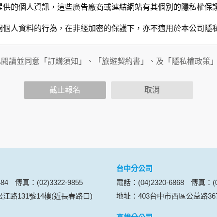
提供的個人資訊，這些廣告廠商或連結網站有其個別的隱私權保
開個人資料的行為，在非經加密的保護下，亦不適用於本公司隱
已閱讀並同意「訂購須知」、「旅遊契約書」、及「隱私權政策
會請您提供相關個人的資料，其範圍如下：
功能時，會保留您所提供的姓名、電子郵件地址、聯絡方式及使
括您使用連線設備的 IP 位址、使用時間、使用的瀏覽器、瀏
截止報名
取消
。
內容進行統計與分析，分析結果之統計數據或說明文字呈現，除
網站絕不會將您的個人資料揭露予第三人或使用於蒐集目的以外
、服務、活動或贈獎時，本網站會收集您的個人識別資料，本網
、電話、住址、身份證字號、電子郵件、出生日期、性別、行業
站取得您的姓名、電話、住址、身份證字號、電子郵件、出生日
料。
台中分公司
伺服器自行產生的相關記錄，包括您使用連線設備的 IP 位址
84
傳真：(02)3322-9855
電話：(04)2320-6868
傳真：(04
示，歸納使用者瀏覽器在本網站內部所瀏覽的網頁，除非您願意
江路131號14樓(近長春路口)
地址：403台中市西區公益路36
廣告之廠商，或與連結本網站，也可能蒐集您個人的資料。對於
施不適用本網站隱私權保護政策，本公司不負任何連帶責任。