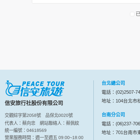
資料的蒐集與使用方式:
為了在本網站提供您最佳的互動性服務，可能
本網站在您使用服務信箱、問卷調查等互動性
於一般瀏覽時，伺服器會自行記錄相關行徑，包
參考依據，此記錄為內部應用，決不對外公布
為提供精確的服務，我們會將收集的問卷調查
明文字，但不涉及特定個人之資料。
除非取得您的同意或其他法令之特別規定，本
在您於本網站註冊帳號、使用本網站相關產品
當客戶在本網站註冊時，我們會取得您的姓名
服務後，我們即取得您的資料。註冊時，本網
登入使用我們的服務後，本網站即取得您的資
台北總公司
其他除了上述，會保留您在上網瀏覽或查詢時，
電話：(02)2507-74
錄等。本網站會對個別連線者的瀏覽器予以標
地址：104台北市松
信安旅行社股份有限公司
項記錄和您對應。請您注意，在本網站網刊登
網站有其個別的私權保護政策，其資料處理措
台南分公司
交觀綜字第2058號
品保北0020號
本網站將在事前或註冊登錄取得您的同意後，
代表人：蔡向忠
網站聯絡人：蔡佩紋
電話：(06)237-70
郵件上提供您能隨時停止接收這些資料或電子
統一編號：04618569
地址：701台南市
營業服務時間：週一至週五 09:00~18:00
資料使用: