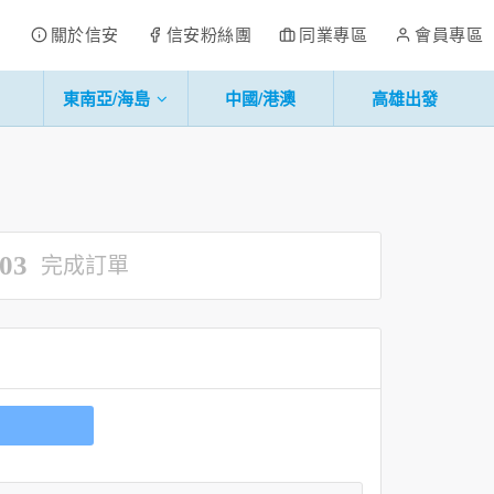
關於信安
信安粉絲團
同業專區
會員專區
東南亞/海島
中國/港澳
高雄出發
03
完成訂單