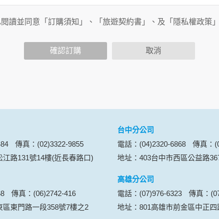
已閱讀並同意「訂購須知」、「旅遊契約書」、及「隱私權政策
會請您提供相關個人的資料，其範圍如下：
功能時，會保留您所提供的姓名、電子郵件地址、聯絡方式及使
括您使用連線設備的 IP 位址、使用時間、使用的瀏覽器、瀏
確認訂購
取消
。
內容進行統計與分析，分析結果之統計數據或說明文字呈現，除
網站絕不會將您的個人資料揭露予第三人或使用於蒐集目的以外
、服務、活動或贈獎時，本網站會收集您的個人識別資料，本網
、電話、住址、身份證字號、電子郵件、出生日期、性別、行業
站取得您的姓名、電話、住址、身份證字號、電子郵件、出生日
料。
台中分公司
伺服器自行產生的相關記錄，包括您使用連線設備的 IP 位址
84
傳真：(02)3322-9855
電話：(04)2320-6868
傳真：(04
示，歸納使用者瀏覽器在本網站內部所瀏覽的網頁，除非您願意
江路131號14樓(近長春路口)
地址：403台中市西區公益路36
廣告之廠商，或與連結本網站，也可能蒐集您個人的資料。對於
施不適用本網站隱私權保護政策，本公司不負任何連帶責任。
高雄分公司
傳送商業性資料或電子郵件給您。本公司除了在該資料或電子郵
68
傳真：(06)2742-416
電話：(07)976-6323
傳真：(07)
郵件的方法及說明。
東區東門路一段358號7樓之2
地址：801高雄市前金區中正四路