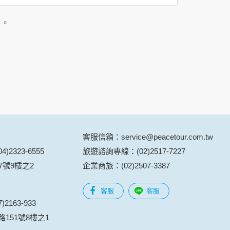
」。
用時間等。
覽及點選資料記錄等，做為我們增進網站服務的
供內部研究外，我們會視需要公佈統計數據及說
之其他用途。
站也可以從商業夥伴處取得個人資料。
等相關資料，當您註冊成功，並登入使用我們的
期、性別、行業等相關資料，當您註冊成功，並
客服信箱：service@peacetour.com.tw
、使用時間、使用的瀏覽器、瀏覽及點選資料紀
)2323-6555
旅遊諮詢專線：(02)2517-7227
告知您的個人資料，否則本網站不會也無法將此
7號9樓之2
企業商旅：(02)2507-3387
您主動提供的個人資訊，這些廣告廠商、或連結
客服
客服
件上註明是由本公司發送，也會在該資料或電子
2163-933
151號8樓之1