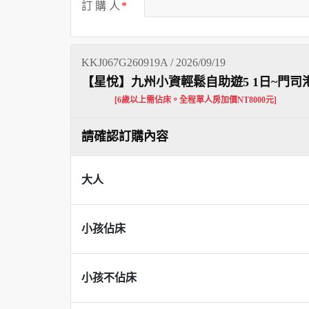
訂 購 人
KKJ067G260919A / 2026/09/19
【星悅】九州小資輕鬆自助遊5 1日~門
[6歲以上需佔床。全程單人房加價NT8000元]
請確認訂購內容
大人
小孩佔床
小孩不佔床