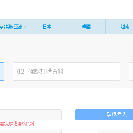
其/非洲/亞洲
日本
韓國
越南
02
確認訂購資料
驗證/登入
購需先驗證聯絡資料。