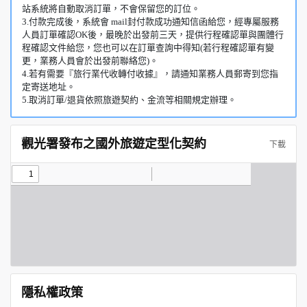
站系統將自動取消訂單，不會保留您的訂位。
3.付款完成後，系統會 mail封付款成功通知信函給您，經專屬服務
人員訂單確認OK後，最晚於出發前三天，提供行程確認單與團體行
程確認文件給您，您也可以在訂單查詢中得知(若行程確認單有變
更，業務人員會於出發前聯絡您)。
4.若有需要『旅行業代收轉付收據』，請通知業務人員郵寄到您指
定寄送地址。
5.取消訂單/退貨依照旅遊契約、金流等相關規定辦理。
觀光署發布之國外旅遊定型化契約
下載
隱私權政策