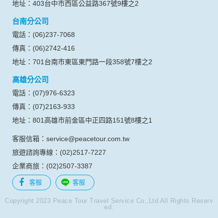
生的相關記錄，包括您使用連線設備的 IP 位址、使用時間、使
地址：403台中市西區公益路367號9樓之2
用的瀏覽器、瀏覽及點選資料紀錄等。本網站會對個別連線者
台南分公司
的瀏覽器予以標示，歸納使用者瀏覽器在本網站內部所瀏覽的
網頁，除非您願意告知您的個人資料，否則本網站不會也無法
電話：(06)237-7068
將此項記錄和您對應。請您注意，在本網站網刊登廣告之廠
傳真：(06)2742-416
商，或與連結本網站，也可能蒐集您個人的資料。對於您主動
提供的個人資訊，這些廣告廠商、或連結網站有其個別的私權
地址：701台南市東區東門路一段358號7樓之2
保護政策，其資料處理措施不適用本網站隱私權保護政策，本
高雄分公司
公司不負任何連帶責任。
本網站將在事前或註冊登錄取得您的同意後，傳送商業性資料
電話：(07)976-6323
或電子郵件給您。本公司除了在該資料或電子郵件上註明是由
傳真：(07)2163-933
本公司發送，也會在該資料或電子郵件上提供您能隨時停止接
收這些資料或電子郵件的方法及說明。
地址：801高雄市前金區中正四路151號8樓之1
客服信箱：service@peacetour.com.tw
資料使用:
本公司不會向任何人出售或出借您的個人識別資料。
旅遊諮詢專線：(02)2517-7227
在以下情況下， 本公司會向其他人士或公司提供您的個人識別
企業商旅：(02)2507-3387
資料：
1.遵守法令或政府機關的要求；或我們發覺您在網站上的行為
客服
客服
違反本公司旗下網站的會員條款或產品、服務的特定使用指
南。
Copyright 2023 Peace Tour Travel Service Co.,Ltd All Rights Reserv
ed.
2.為了保護使用者個人隱私，我們無法為您查詢其他使用者的
帳號資料。若您有相關法律上問題需查閱他人資料時，請務必