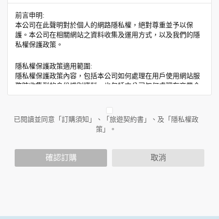
前言申明:
本公司在此聲明對於個人的網路隱私權，絕對尊重並予以保
護。本公司在相關網站之資料收集及運用方式，以及我們的隱
私權保護政策。
隱私權保護政策適用範圍:
隱私權保護政策內容，包括本公司如何處理在用戶使用網站服
務時收集到的身份識別資料，也包括本公司如何處理在商業合
作與本公司合作時分享的任何身份識別資料。隱私權保護政策
不適用於本公司以外的公司或網站群，與非本站所僱用或管理
人員。例如您透過本公司旗下網站上的廣告廠商連結，這些置
已閱讀並同意「訂購須知」、「旅遊契約書」、及「隱私權政
放連結的廠商也可能蒐集您個人的資料。對於您主動提供的個
策」。
人資訊，這些廣告廠商或連結網站有其個別的隱私權保護政
策，其資料處理措施不適用於本公司隱私權保護政策。
您個人在本網站上的聊天室或討論區中任意公開個人資料的行
確認訂購
取消
為，在非經加密的保護下，亦不適用於本公司隱私權保護政
策。
資料的蒐集與使用方式:
為了在本網站提供您最佳的互動性服務，可能會請您提供相關
個人的資料，其範圍如下：