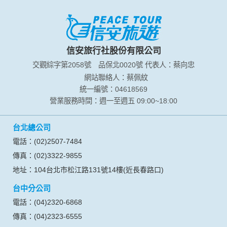
本網站在您使用服務信箱、問卷調查等互動性功能時，會保留
您所提供的姓名、電子郵件地址、聯絡方式及使用時間等。
於一般瀏覽時，伺服器會自行記錄相關行徑，包括您使用連線
設備的 IP 位址、使用時間、使用的瀏覽器、瀏覽及點選資料記
錄等，做為我們增進網站服務的參考依據，此記錄為內部應
信安旅行社股份有限公司
用，決不對外公布。
交觀綜字第2058號
品保北0020號
代表人：蔡向忠
為提供精確的服務，我們會將收集的問卷調查內容進行統計與
分析，分析結果之統計數據或說明文字呈現，除供內部研究
網站聯絡人：蔡佩紋
外，我們會視需要公佈統計數據及說明文字，但不涉及特定個
統一編號：04618569
人之資料。
營業服務時間：週一至週五 09:00~18:00
除非取得您的同意或其他法令之特別規定，本網站絕不會將您
的個人資料揭露予第三人或使用於蒐集目的以外之其他用途。
台北總公司
在您於本網站註冊帳號、使用本網站相關產品、服務、活動或
贈獎時，本網站會收集您的個人識別資料，本網站也可以從商
電話：(02)2507-7484
業夥伴處取得個人資料。
傳真：(02)3322-9855
當客戶在本網站註冊時，我們會取得您的姓名、電話、住址、
身份證字號、電子郵件、出生日期、性別、行業等相關資料，
地址：104台北市松江路131號14樓(近長春路口)
當您註冊成功，並登入使用我們的服務後，我們即取得您的資
台中分公司
料。註冊時，本網站取得您的姓名、電話、住址、身份證字
號、電子郵件、出生日期、性別、行業等相關資料，當您註冊
電話：(04)2320-6868
成功，並登入使用我們的服務後，本網站即取得您的資料。
傳真：(04)2323-6555
其他除了上述，會保留您在上網瀏覽或查詢時，伺服器自行產