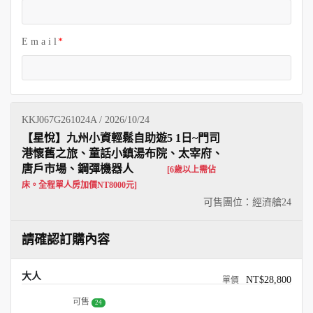
E m a i l
KKJ067G261024A / 2026/10/24
【星悅】九州小資輕鬆自助遊5 1日~門司
港懷舊之旅、童話小鎮湯布院、太宰府、
唐戶市場、鋼彈機器人
[6歲以上需佔
床。全程單人房加價NT8000元]
可售團位：經濟艙
24
請確認訂購內容
大人
NT$28,800
可售
24