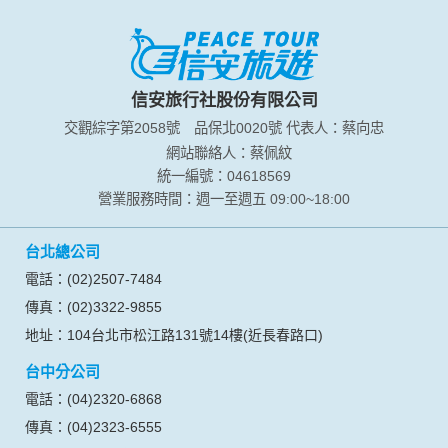
本網站在您使用服務信箱、問卷調查等互動性功能時，會保留
您所提供的姓名、電子郵件地址、聯絡方式及使用時間等。
於一般瀏覽時，伺服器會自行記錄相關行徑，包括您使用連線
設備的 IP 位址、使用時間、使用的瀏覽器、瀏覽及點選資料記
錄等，做為我們增進網站服務的參考依據，此記錄為內部應
信安旅行社股份有限公司
用，決不對外公布。
交觀綜字第2058號
品保北0020號
代表人：蔡向忠
為提供精確的服務，我們會將收集的問卷調查內容進行統計與
分析，分析結果之統計數據或說明文字呈現，除供內部研究
網站聯絡人：蔡佩紋
外，我們會視需要公佈統計數據及說明文字，但不涉及特定個
統一編號：04618569
人之資料。
營業服務時間：週一至週五 09:00~18:00
除非取得您的同意或其他法令之特別規定，本網站絕不會將您
的個人資料揭露予第三人或使用於蒐集目的以外之其他用途。
台北總公司
在您於本網站註冊帳號、使用本網站相關產品、服務、活動或
贈獎時，本網站會收集您的個人識別資料，本網站也可以從商
電話：(02)2507-7484
業夥伴處取得個人資料。
傳真：(02)3322-9855
當客戶在本網站註冊時，我們會取得您的姓名、電話、住址、
身份證字號、電子郵件、出生日期、性別、行業等相關資料，
地址：104台北市松江路131號14樓(近長春路口)
當您註冊成功，並登入使用我們的服務後，我們即取得您的資
台中分公司
料。註冊時，本網站取得您的姓名、電話、住址、身份證字
號、電子郵件、出生日期、性別、行業等相關資料，當您註冊
電話：(04)2320-6868
成功，並登入使用我們的服務後，本網站即取得您的資料。
傳真：(04)2323-6555
其他除了上述，會保留您在上網瀏覽或查詢時，伺服器自行產