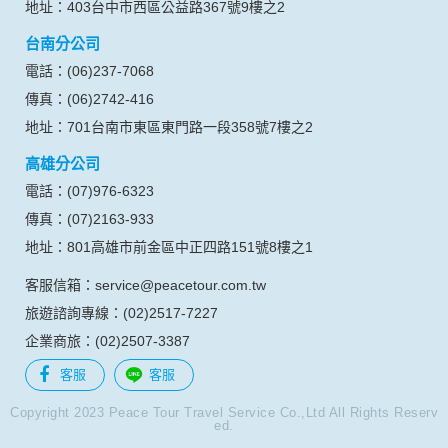
生的相關記錄，包括您使用連線設備的 IP 位址、使用時間、使
地址：403台中市西區公益路367號9樓之2
用的瀏覽器、瀏覽及點選資料紀錄等。本網站會對個別連線者
台南分公司
的瀏覽器予以標示，歸納使用者瀏覽器在本網站內部所瀏覽的
網頁，除非您願意告知您的個人資料，否則本網站不會也無法
電話：(06)237-7068
將此項記錄和您對應。請您注意，在本網站網刊登廣告之廠
傳真：(06)2742-416
商，或與連結本網站，也可能蒐集您個人的資料。對於您主動
提供的個人資訊，這些廣告廠商、或連結網站有其個別的私權
地址：701台南市東區東門路一段358號7樓之2
保護政策，其資料處理措施不適用本網站隱私權保護政策，本
高雄分公司
公司不負任何連帶責任。
本網站將在事前或註冊登錄取得您的同意後，傳送商業性資料
電話：(07)976-6323
或電子郵件給您。本公司除了在該資料或電子郵件上註明是由
傳真：(07)2163-933
本公司發送，也會在該資料或電子郵件上提供您能隨時停止接
收這些資料或電子郵件的方法及說明。
地址：801高雄市前金區中正四路151號8樓之1
客服信箱：service@peacetour.com.tw
資料使用:
本公司不會向任何人出售或出借您的個人識別資料。
旅遊諮詢專線：(02)2517-7227
在以下情況下， 本公司會向其他人士或公司提供您的個人識別
企業商旅：(02)2507-3387
資料：
1.遵守法令或政府機關的要求；或我們發覺您在網站上的行為
客服
客服
違反本公司旗下網站的會員條款或產品、服務的特定使用指
南。
Copyright 2023 Peace Tour Travel Service Co.,Ltd All Rights Reserv
ed.
2.為了保護使用者個人隱私，我們無法為您查詢其他使用者的
帳號資料。若您有相關法律上問題需查閱他人資料時，請務必