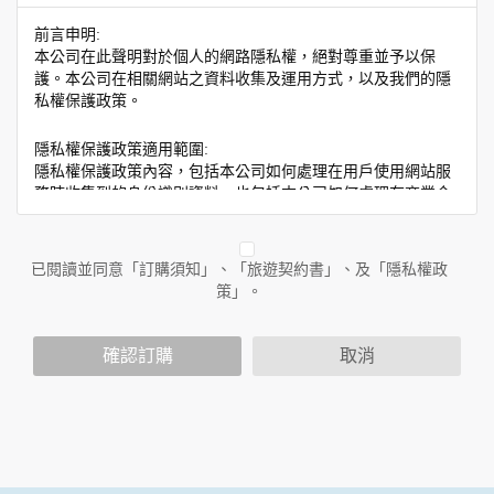
前言申明:
本公司在此聲明對於個人的網路隱私權，絕對尊重並予以保
護。本公司在相關網站之資料收集及運用方式，以及我們的隱
私權保護政策。
隱私權保護政策適用範圍:
隱私權保護政策內容，包括本公司如何處理在用戶使用網站服
務時收集到的身份識別資料，也包括本公司如何處理在商業合
作與本公司合作時分享的任何身份識別資料。隱私權保護政策
不適用於本公司以外的公司或網站群，與非本站所僱用或管理
人員。例如您透過本公司旗下網站上的廣告廠商連結，這些置
已閱讀並同意「訂購須知」、「旅遊契約書」、及「隱私權政
放連結的廠商也可能蒐集您個人的資料。對於您主動提供的個
策」。
人資訊，這些廣告廠商或連結網站有其個別的隱私權保護政
策，其資料處理措施不適用於本公司隱私權保護政策。
您個人在本網站上的聊天室或討論區中任意公開個人資料的行
確認訂購
取消
為，在非經加密的保護下，亦不適用於本公司隱私權保護政
策。
資料的蒐集與使用方式:
為了在本網站提供您最佳的互動性服務，可能會請您提供相關
個人的資料，其範圍如下：