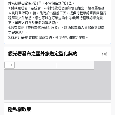
站系統將自動取消訂單，不會保留您的訂位。
3.付款完成後，系統會 mail封付款成功通知信函給您，經專屬服務
人員訂單確認OK後，最晚於出發前三天，提供行程確認單與團體行
程確認文件給您，您也可以在訂單查詢中得知(若行程確認單有變
更，業務人員會於出發前聯絡您)。
4.若有需要『旅行業代收轉付收據』，請通知業務人員郵寄到您指
定寄送地址。
5.取消訂單/退貨依照旅遊契約、金流等相關規定辦理。
觀光署發布之國外旅遊定型化契約
下載
隱私權政策