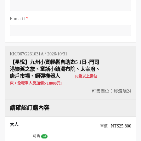
E m a i l
KKJ067G261031A / 2026/10/31
【星悅】九州小資輕鬆自助遊5 1日~門司
港懷舊之旅、童話小鎮湯布院、太宰府、
唐戶市場、鋼彈機器人
[6歲以上需佔
床。全程單人房加價NT8000元]
可售團位：經濟艙
24
請確認訂購內容
大人
NT$25,800
可售
24