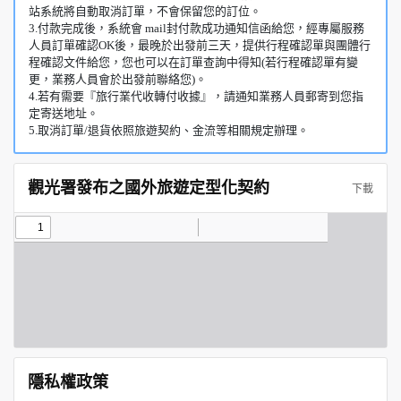
站系統將自動取消訂單，不會保留您的訂位。
3.付款完成後，系統會 mail封付款成功通知信函給您，經專屬服務
人員訂單確認OK後，最晚於出發前三天，提供行程確認單與團體行
程確認文件給您，您也可以在訂單查詢中得知(若行程確認單有變
更，業務人員會於出發前聯絡您)。
4.若有需要『旅行業代收轉付收據』，請通知業務人員郵寄到您指
定寄送地址。
5.取消訂單/退貨依照旅遊契約、金流等相關規定辦理。
觀光署發布之國外旅遊定型化契約
下載
隱私權政策