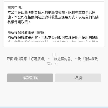
前言申明:
本公司在此聲明對於個人的網路隱私權，絕對尊重並予以保
護。本公司在相關網站之資料收集及運用方式，以及我們的隱
私權保護政策。
隱私權保護政策適用範圍:
隱私權保護政策內容，包括本公司如何處理在用戶使用網站服
務時收集到的身份識別資料，也包括本公司如何處理在商業合
作與本公司合作時分享的任何身份識別資料。隱私權保護政策
不適用於本公司以外的公司或網站群，與非本站所僱用或管理
人員。例如您透過本公司旗下網站上的廣告廠商連結，這些置
已閱讀並同意「訂購須知」、「旅遊契約書」、及「隱私權政
放連結的廠商也可能蒐集您個人的資料。對於您主動提供的個
策」。
人資訊，這些廣告廠商或連結網站有其個別的隱私權保護政
策，其資料處理措施不適用於本公司隱私權保護政策。
您個人在本網站上的聊天室或討論區中任意公開個人資料的行
確認訂購
取消
為，在非經加密的保護下，亦不適用於本公司隱私權保護政
策。
資料的蒐集與使用方式:
為了在本網站提供您最佳的互動性服務，可能會請您提供相關
個人的資料，其範圍如下：