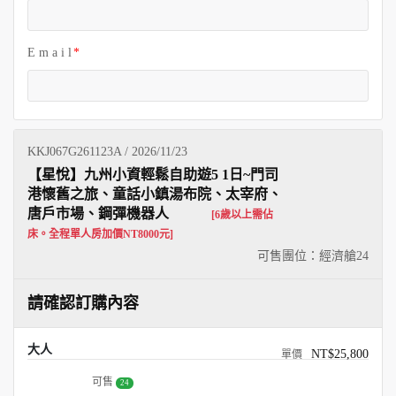
E m a i l
KKJ067G261123A / 2026/11/23
【星悅】九州小資輕鬆自助遊5 1日~門司
港懷舊之旅、童話小鎮湯布院、太宰府、
唐戶市場、鋼彈機器人
[6歲以上需佔
床。全程單人房加價NT8000元]
可售團位：經濟艙
24
請確認訂購內容
大人
NT$25,800
可售
24