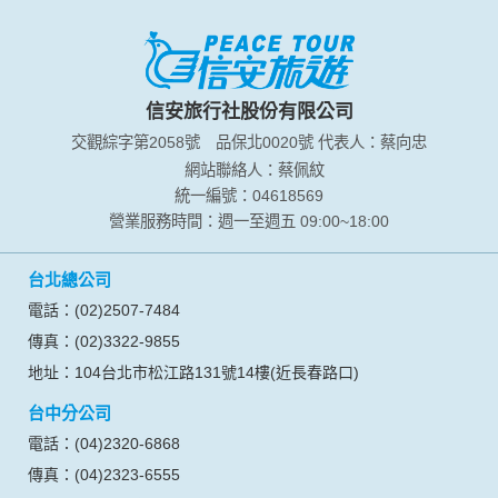
本網站在您使用服務信箱、問卷調查等互動性功能時，會保留
您所提供的姓名、電子郵件地址、聯絡方式及使用時間等。
於一般瀏覽時，伺服器會自行記錄相關行徑，包括您使用連線
設備的 IP 位址、使用時間、使用的瀏覽器、瀏覽及點選資料記
錄等，做為我們增進網站服務的參考依據，此記錄為內部應
信安旅行社股份有限公司
用，決不對外公布。
交觀綜字第2058號
品保北0020號
代表人：蔡向忠
為提供精確的服務，我們會將收集的問卷調查內容進行統計與
分析，分析結果之統計數據或說明文字呈現，除供內部研究
網站聯絡人：蔡佩紋
外，我們會視需要公佈統計數據及說明文字，但不涉及特定個
統一編號：04618569
人之資料。
營業服務時間：週一至週五 09:00~18:00
除非取得您的同意或其他法令之特別規定，本網站絕不會將您
的個人資料揭露予第三人或使用於蒐集目的以外之其他用途。
台北總公司
在您於本網站註冊帳號、使用本網站相關產品、服務、活動或
贈獎時，本網站會收集您的個人識別資料，本網站也可以從商
電話：(02)2507-7484
業夥伴處取得個人資料。
傳真：(02)3322-9855
當客戶在本網站註冊時，我們會取得您的姓名、電話、住址、
身份證字號、電子郵件、出生日期、性別、行業等相關資料，
地址：104台北市松江路131號14樓(近長春路口)
當您註冊成功，並登入使用我們的服務後，我們即取得您的資
台中分公司
料。註冊時，本網站取得您的姓名、電話、住址、身份證字
號、電子郵件、出生日期、性別、行業等相關資料，當您註冊
電話：(04)2320-6868
成功，並登入使用我們的服務後，本網站即取得您的資料。
傳真：(04)2323-6555
其他除了上述，會保留您在上網瀏覽或查詢時，伺服器自行產