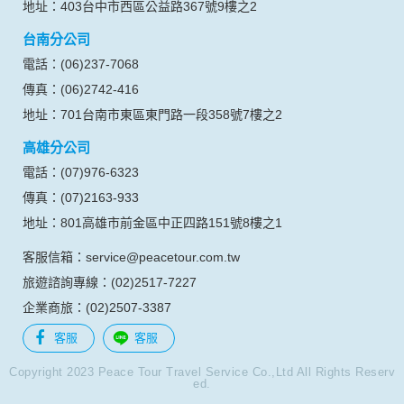
生的相關記錄，包括您使用連線設備的 IP 位址、使用時間、使
地址：403台中市西區公益路367號9樓之2
用的瀏覽器、瀏覽及點選資料紀錄等。本網站會對個別連線者
台南分公司
的瀏覽器予以標示，歸納使用者瀏覽器在本網站內部所瀏覽的
網頁，除非您願意告知您的個人資料，否則本網站不會也無法
電話：(06)237-7068
將此項記錄和您對應。請您注意，在本網站網刊登廣告之廠
傳真：(06)2742-416
商，或與連結本網站，也可能蒐集您個人的資料。對於您主動
提供的個人資訊，這些廣告廠商、或連結網站有其個別的私權
地址：701台南市東區東門路一段358號7樓之2
保護政策，其資料處理措施不適用本網站隱私權保護政策，本
高雄分公司
公司不負任何連帶責任。
本網站將在事前或註冊登錄取得您的同意後，傳送商業性資料
電話：(07)976-6323
或電子郵件給您。本公司除了在該資料或電子郵件上註明是由
傳真：(07)2163-933
本公司發送，也會在該資料或電子郵件上提供您能隨時停止接
收這些資料或電子郵件的方法及說明。
地址：801高雄市前金區中正四路151號8樓之1
客服信箱：service@peacetour.com.tw
資料使用:
本公司不會向任何人出售或出借您的個人識別資料。
旅遊諮詢專線：(02)2517-7227
在以下情況下， 本公司會向其他人士或公司提供您的個人識別
企業商旅：(02)2507-3387
資料：
1.遵守法令或政府機關的要求；或我們發覺您在網站上的行為
客服
客服
違反本公司旗下網站的會員條款或產品、服務的特定使用指
南。
Copyright 2023 Peace Tour Travel Service Co.,Ltd All Rights Reserv
ed.
2.為了保護使用者個人隱私，我們無法為您查詢其他使用者的
帳號資料。若您有相關法律上問題需查閱他人資料時，請務必